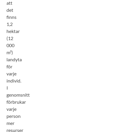
att
det
finns
1,2
hektar
(12
000
m²)
landyta
för
varje
individ.
I
genomsnitt
förbrukar
varje
person
mer
resurser