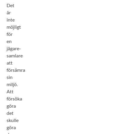
Det
är
inte
möjligt
för
en
jägare-
samlare
att
försämra
sin
miljö.
Att
försöka
göra
det
skulle
göra