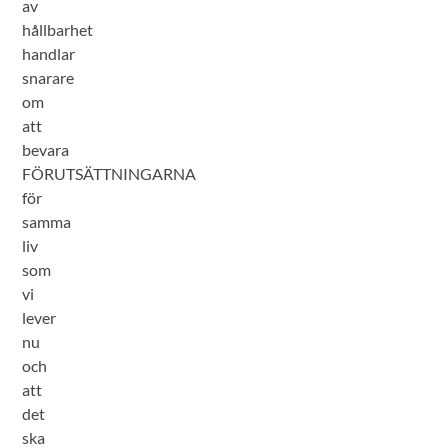
av
hållbarhet
handlar
snarare
om
att
bevara
FÖRUTSÄTTNINGARNA
för
samma
liv
som
vi
lever
nu
och
att
det
ska