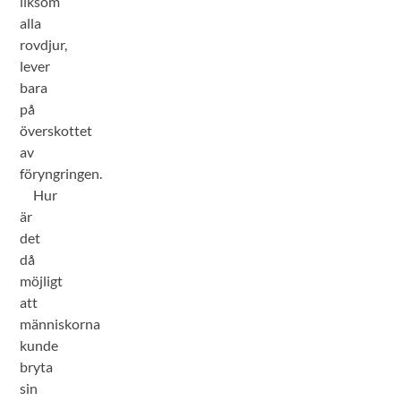
liksom
alla
rovdjur,
lever
bara
på
överskottet
av
föryngringen.
Hur
är
det
då
möjligt
att
människorna
kunde
bryta
sin