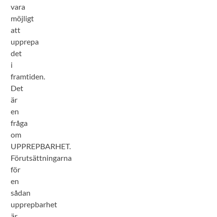
vara
möjligt
att
upprepa
det
i
framtiden.
Det
är
en
fråga
om
UPPREPBARHET.
Förutsättningarna
för
en
sådan
upprepbarhet
är