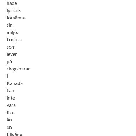
hade
lyckats
försämra
sin
miljö.
Lodjur
som
lever
på
skogsharar
i
Kanada
kan
inte
vara
fler
än
en
tillgång