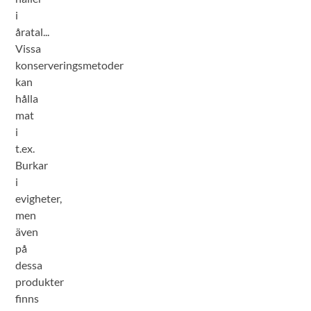
i
åratal...
Vissa
konserveringsmetoder
kan
hålla
mat
i
t.ex.
Burkar
i
evigheter,
men
även
på
dessa
produkter
finns