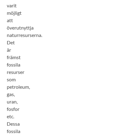
varit
möjligt
att
överutnyttja
naturresurserna.
Det
är
främst
fossila
resurser
som
petroleum,
gas,
uran,
fosfor
etc.
Dessa
fossila