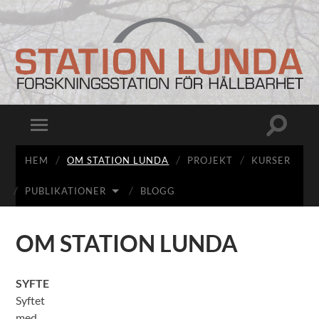
Station
Lunda
Slå
Slå
på/av
på/av
sökfält
mobilmeny
HEM
OM STATION LUNDA
PROJEKT
KURSER
PUBLIKATIONER
BLOGG
OM STATION LUNDA
SYFTE
Syftet
med