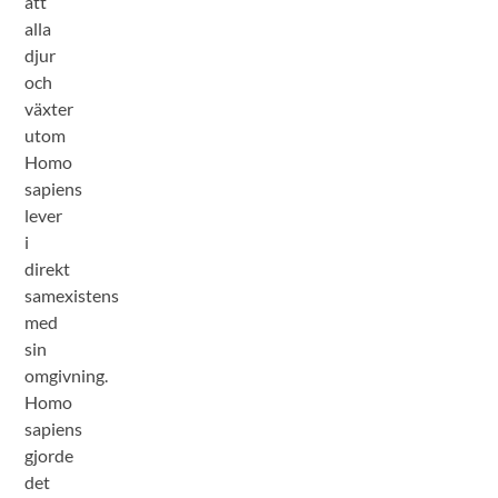
att
alla
djur
och
växter
utom
Homo
sapiens
lever
i
direkt
samexistens
med
sin
omgivning.
Homo
sapiens
gjorde
det