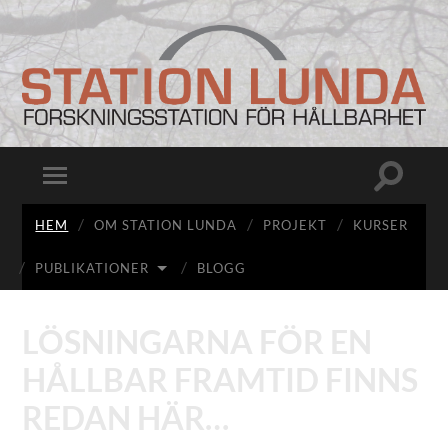
Station
Lunda
Slå
Slå
på/av
på/av
sökfält
mobilmeny
HEM
OM STATION LUNDA
PROJEKT
KURSER
PUBLIKATIONER
BLOGG
LÖSNINGARNA FÖR EN
HÅLLBAR FRAMTID FINNS
REDAN HÄR…