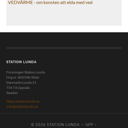
VEDVÄRME - om konsten att elda med ved
STATION LUNDA
Föreningen Station Lunda
Org.nr: 802548-9066
Danmarks Lunda 21
754 73 Uppsala
Sweden
https://stationlunda.se
info@stationlunda.se
© 2026
STATION LUNDA
—
UPP ↑