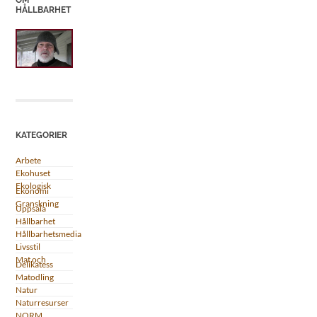
HÅLLBARHET
KATEGORIER
Arbete
Ekohuset
Ekologisk
Ekonomi
Granskning
Uppsala
Hållbarhet
Hållbarhetsmedia
Livsstil
Mat och
Delikatess
Matodling
Natur
Naturresurser
NORM