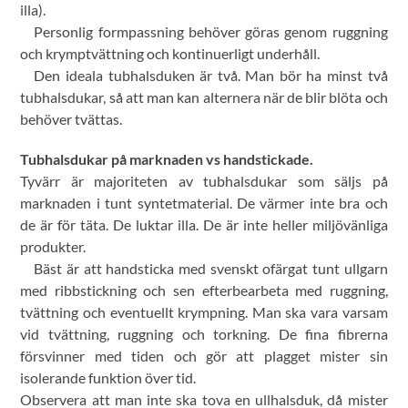
illa).
Personlig formpassning behöver göras genom ruggning
och krymptvättning och kontinuerligt underhåll.
Den ideala tubhalsduken är två. Man bör ha minst två
tubhalsdukar, så att man kan alternera när de blir blöta och
behöver tvättas.
Tubhalsdukar på marknaden vs handstickade.
Tyvärr är majoriteten av tubhalsdukar som säljs på
marknaden i tunt syntetmaterial. De värmer inte bra och
de är för täta. De luktar illa. De är inte heller miljövänliga
produkter.
Bäst är att handsticka med svenskt ofärgat tunt ullgarn
med ribbstickning och sen efterbearbeta med ruggning,
tvättning och eventuellt krympning. Man ska vara varsam
vid tvättning, ruggning och torkning. De fina fibrerna
försvinner med tiden och gör att plagget mister sin
isolerande funktion över tid.
Observera att man inte ska tova en ullhalsduk, då mister