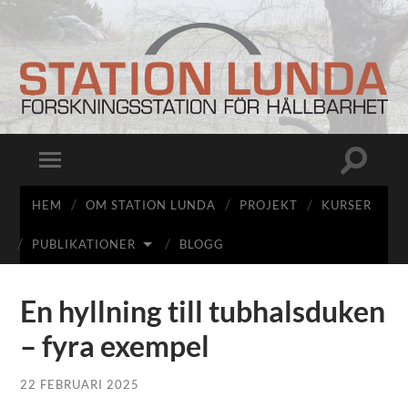
Station
Lunda
Slå
Slå
på/av
på/av
sökfält
mobilmeny
HEM
OM STATION LUNDA
PROJEKT
KURSER
PUBLIKATIONER
BLOGG
En hyllning till tubhalsduken
– fyra exempel
22 FEBRUARI 2025