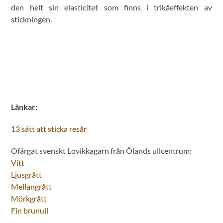
den helt sin elasticitet som finns i trikåeffekten av
stickningen.
Länkar:
13 sätt att sticka resår
Ofärgat svenskt Lovikkagarn från Ölands ullcentrum:
Vitt
Ljusgrått
Mellangrått
Mörkgrått
Fin brunull