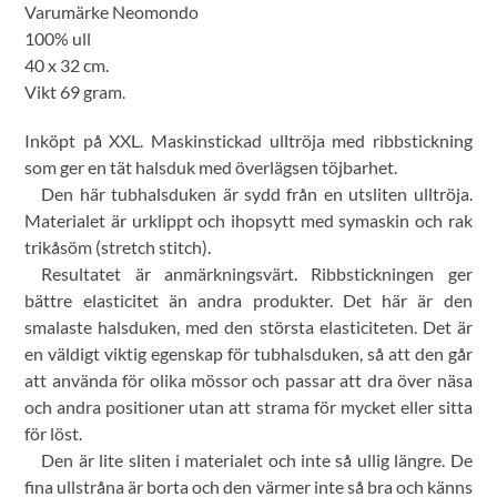
Varumärke Neomondo
100% ull
40 x 32 cm.
Vikt 69 gram.
Inköpt på XXL. Maskinstickad ulltröja med ribbstickning
som ger en tät halsduk med överlägsen töjbarhet.
Den här tubhalsduken är sydd från en utsliten ulltröja.
Materialet är urklippt och ihopsytt med symaskin och rak
trikåsöm (stretch stitch).
Resultatet är anmärkningsvärt. Ribbstickningen ger
bättre elasticitet än andra produkter. Det här är den
smalaste halsduken, med den största elasticiteten. Det är
en väldigt viktig egenskap för tubhalsduken, så att den går
att använda för olika mössor och passar att dra över näsa
och andra positioner utan att strama för mycket eller sitta
för löst.
Den är lite sliten i materialet och inte så ullig längre. De
fina ullstråna är borta och den värmer inte så bra och känns