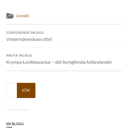
Livsstil
FÖREGÅENDE INLÄGG
Vintermänniskans död!
NÄSTA INLÄGG
Krympa Lovikkavantar – det bortglömda fulländandet
Sök
efter:
EN BLOGG
OM