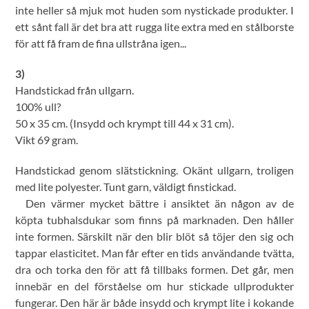
inte heller så mjuk mot huden som nystickade produkter. I
ett sånt fall är det bra att rugga lite extra med en stålborste
för att få fram de fina ullstråna igen...
3)
Handstickad från ullgarn.
100% ull?
50 x 35 cm. (Insydd och krympt till 44 x 31 cm).
Vikt 69 gram.
Handstickad genom slätstickning. Okänt ullgarn, troligen
med lite polyester. Tunt garn, väldigt finstickad.
Den värmer mycket bättre i ansiktet än någon av de
köpta tubhalsdukar som finns på marknaden. Den håller
inte formen. Särskilt när den blir blöt så töjer den sig och
tappar elasticitet. Man får efter en tids användande tvätta,
dra och torka den för att få tillbaks formen. Det går, men
innebär en del förståelse om hur stickade ullprodukter
fungerar. Den här är både insydd och krympt lite i kokande