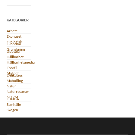
KATEGORIER
Arbete
Ekohuset
Ekologisk
Ekonomi
Granskning
Uppsala
Hållbarhet
Hållbarhetsmedia
Livsstil
Mat och
Delikatess
Matodling
Natur
Naturresurser
NORM
LUNDA
Samhälle
Skogen