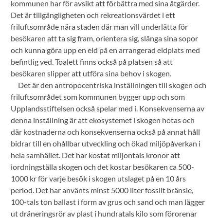
kommunen har för avsikt att förbättra med sina åtgärder.
Det är tillgängligheten och rekreationsvärdet i ett
friluftsområde nära staden där man vill underlätta för
besökaren att ta sig fram, orientera sig, slänga sina sopor
och kunna göra upp en eld på en arrangerad eldplats med
befintlig ved. Toalett finns också på platsen så att
besökaren slipper att utföra sina behov i skogen.
Det är den antropocentriska inställningen till skogen och
friluftsområdet som kommunen bygger upp och som
Upplandsstiftelsen också spelar med i. Konsekvenserna av
denna inställning är att ekosystemet i skogen hotas och
där kostnaderna och konsekvenserna också på annat håll
bidrar till en ohållbar utveckling och ökad miljöpåverkan i
hela samhället. Det har kostat miljontals kronor att
iordningställa skogen och det kostar besökaren ca 500-
1000 kr för varje besök i skogen utslaget på en 10 års
period. Det har använts minst 5000 liter fossilt bränsle,
100-tals ton ballast i form av grus och sand och man lägger
ut dräneringsrör av plast i hundratals kilo som förorenar