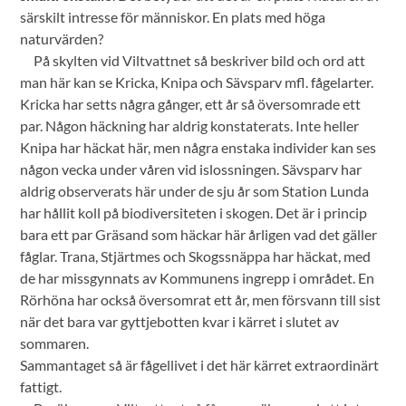
särskilt intresse för människor. En plats med höga
naturvärden?
På skylten vid Viltvattnet så beskriver bild och ord att
man här kan se Kricka, Knipa och Sävsparv mfl. fågelarter.
Kricka har setts några gånger, ett år så översomrade ett
par. Någon häckning har aldrig konstaterats. Inte heller
Knipa har häckat här, men några enstaka individer kan ses
någon vecka under våren vid islossningen. Sävsparv har
aldrig observerats här under de sju år som Station Lunda
har hållit koll på biodiversiteten i skogen. Det är i princip
bara ett par Gräsand som häckar här årligen vad det gäller
fåglar. Trana, Stjärtmes och Skogssnäppa har häckat, med
de har missgynnats av Kommunens ingrepp i området. En
Rörhöna har också översomrat ett år, men försvann till sist
när det bara var gyttjebotten kvar i kärret i slutet av
sommaren.
Sammantaget så är fågellivet i det här kärret extraordinärt
fattigt.