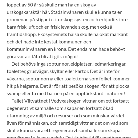
loppet av 50 år så skulle man ha en skog av
urskogskaraktär här. Stadsinvånaren skulle kunna ta en
promenad på stigar i ett urskogssystem och erbjudits inte
bara frisk luft och en frisk levande skog, men också
framtidshopp. Ekosystemets hälsa skulle ha ökat markant
och det hade inte kostat kommunen och
kommuninvånaren en krona. Det enda man hade behövt
göra var att låta bli att göra något!
Det behövs inga soptunnor, eldplatser, ledmarkeringar,
toaletter, grusvägar, skyltar eller kartor. Det är inte för
vägarna, soptunnorna eller toaletterna som folket kommer
hit på helgerna. Det är för att besöka skogen, för att plocka
svamp eller ta med barnen på en upptäcksfärd i naturen!
Fallet Viltvattnet i Vedyxaskogen vittnar om ett fortsatt
degenerativt samhälle som skapar en fortsatt ökad
utarmning av miljö och resurser och som minskar värdet
även för människan, och samtidigt vittnar det om vad som
skulle kunna vara ett regenerativt samhälle som skapar
mervärden i alla perspektiv. Det är hög tid för medborgaren