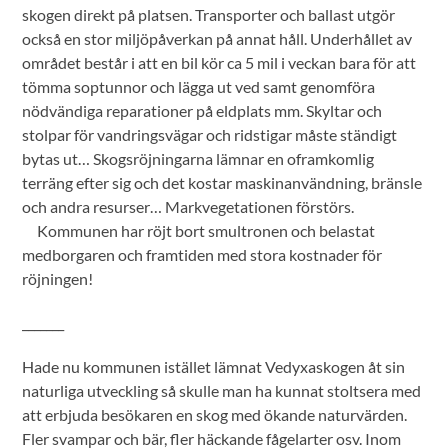
skogen direkt på platsen. Transporter och ballast utgör
också en stor miljöpåverkan på annat håll. Underhållet av
området består i att en bil kör ca 5 mil i veckan bara för att
tömma soptunnor och lägga ut ved samt genomföra
nödvändiga reparationer på eldplats mm. Skyltar och
stolpar för vandringsvägar och ridstigar måste ständigt
bytas ut… Skogsröjningarna lämnar en oframkomlig
terräng efter sig och det kostar maskinanvändning, bränsle
och andra resurser… Markvegetationen förstörs.
Kommunen har röjt bort smultronen och belastat
medborgaren och framtiden med stora kostnader för
röjningen!
_______
Hade nu kommunen istället lämnat Vedyxaskogen åt sin
naturliga utveckling så skulle man ha kunnat stoltsera med
att erbjuda besökaren en skog med ökande naturvärden.
Fler svampar och bär, fler häckande fågelarter osv. Inom