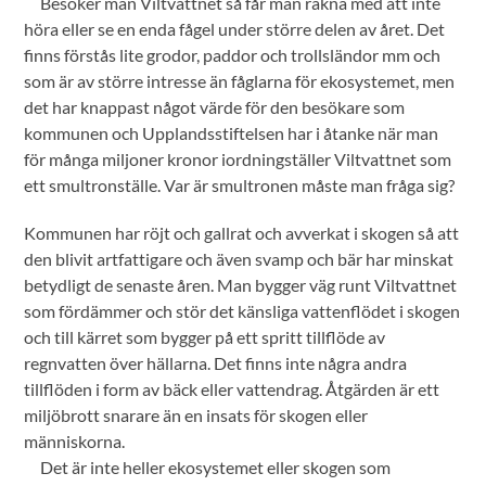
Besöker man Viltvattnet så får man räkna med att inte
höra eller se en enda fågel under större delen av året. Det
finns förstås lite grodor, paddor och trollsländor mm och
som är av större intresse än fåglarna för ekosystemet, men
det har knappast något värde för den besökare som
kommunen och Upplandsstiftelsen har i åtanke när man
för många miljoner kronor iordningställer Viltvattnet som
ett smultronställe. Var är smultronen måste man fråga sig?
Kommunen har röjt och gallrat och avverkat i skogen så att
den blivit artfattigare och även svamp och bär har minskat
betydligt de senaste åren. Man bygger väg runt Viltvattnet
som fördämmer och stör det känsliga vattenflödet i skogen
och till kärret som bygger på ett spritt tillflöde av
regnvatten över hällarna. Det finns inte några andra
tillflöden i form av bäck eller vattendrag. Åtgärden är ett
miljöbrott snarare än en insats för skogen eller
människorna.
Det är inte heller ekosystemet eller skogen som