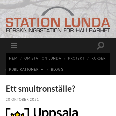
Station
Lunda
Slå
Slå
på/av
på/av
sökfält
mobilmeny
HEM
OM STATION LUNDA
PROJEKT
KURSER
PUBLIKATIONER
BLOGG
Ett smultronställe?
20 OKTOBER 2021