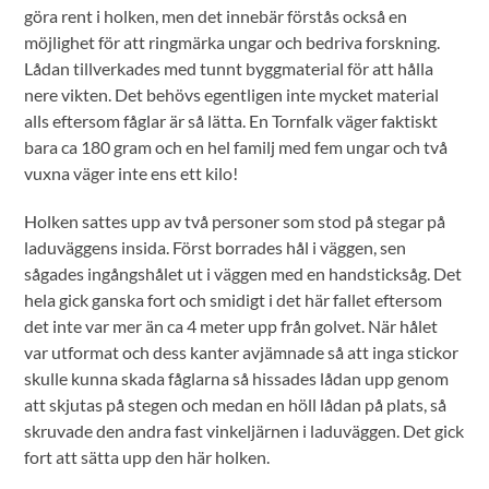
göra rent i holken, men det innebär förstås också en
möjlighet för att ringmärka ungar och bedriva forskning.
Lådan tillverkades med tunnt byggmaterial för att hålla
nere vikten. Det behövs egentligen inte mycket material
alls eftersom fåglar är så lätta. En Tornfalk väger faktiskt
bara ca 180 gram och en hel familj med fem ungar och två
vuxna väger inte ens ett kilo!
Holken sattes upp av två personer som stod på stegar på
laduväggens insida. Först borrades hål i väggen, sen
sågades ingångshålet ut i väggen med en handsticksåg. Det
hela gick ganska fort och smidigt i det här fallet eftersom
det inte var mer än ca 4 meter upp från golvet. När hålet
var utformat och dess kanter avjämnade så att inga stickor
skulle kunna skada fåglarna så hissades lådan upp genom
att skjutas på stegen och medan en höll lådan på plats, så
skruvade den andra fast vinkeljärnen i laduväggen. Det gick
fort att sätta upp den här holken.