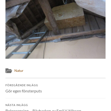
Natur
FÖREGÅENDE INLÄGG
Gör egen fönsterputs
NÄSTA INLÄGG
Bokrecension – Rävbacken av Emil V. Nilsson