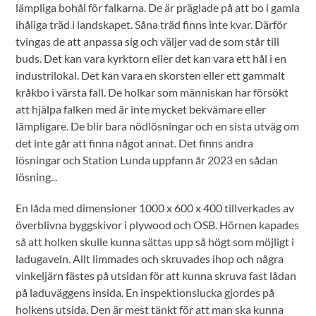
lämpliga bohål för falkarna. De är präglade på att bo i gamla
ihåliga träd i landskapet. Såna träd finns inte kvar. Därför
tvingas de att anpassa sig och väljer vad de som står till
buds. Det kan vara kyrktorn eller det kan vara ett hål i en
industrilokal. Det kan vara en skorsten eller ett gammalt
kråkbo i värsta fall. De holkar som människan har försökt
att hjälpa falken med är inte mycket bekvämare eller
lämpligare. De blir bara nödlösningar och en sista utväg om
det inte går att finna något annat. Det finns andra
lösningar och Station Lunda uppfann år 2023 en sådan
lösning...
En låda med dimensioner 1000 x 600 x 400 tillverkades av
överblivna byggskivor i plywood och OSB. Hörnen kapades
så att holken skulle kunna sättas upp så högt som möjligt i
ladugaveln. Allt limmades och skruvades ihop och några
vinkeljärn fästes på utsidan för att kunna skruva fast lådan
på laduväggens insida. En inspektionslucka gjordes på
holkens utsida. Den är mest tänkt för att man ska kunna