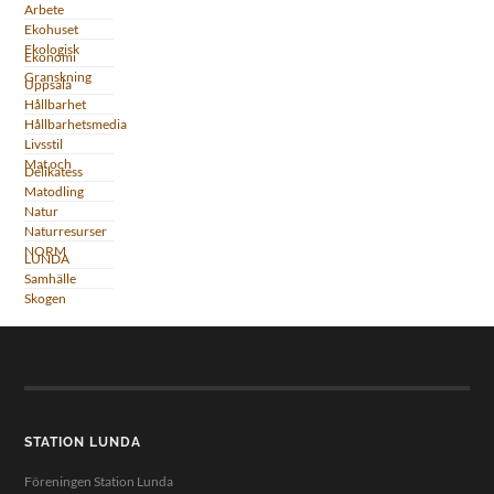
Arbete
Ekohuset
Ekologisk
Ekonomi
Granskning
Uppsala
Hållbarhet
Hållbarhetsmedia
Livsstil
Mat och
Delikatess
Matodling
Natur
Naturresurser
NORM
LUNDA
Samhälle
Skogen
STATION LUNDA
Föreningen Station Lunda