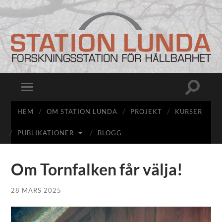
Station
Lunda
Slå
Slå
på/av
på/av
sökfält
mobilmeny
HEM
OM STATION LUNDA
PROJEKT
KURSER
PUBLIKATIONER
BLOGG
Om Tornfalken får välja!
28 MARS 2025