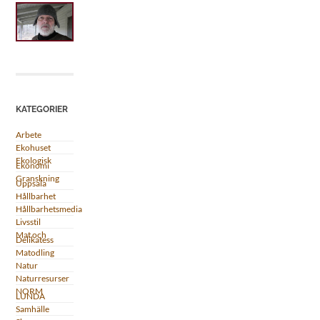
KATEGORIER
Arbete
Ekohuset
Ekologisk
Ekonomi
Granskning
Uppsala
Hållbarhet
Hållbarhetsmedia
Livsstil
Mat och
Delikatess
Matodling
Natur
Naturresurser
NORM
LUNDA
Samhälle