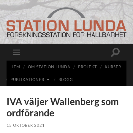
Station
Lunda
Slå
Slå
på/av
på/av
sökfält
mobilmeny
HEM
OM STATION LUNDA
PROJEKT
KURSER
PUBLIKATIONER
BLOGG
IVA väljer Wallenberg som
ordförande
15 OKTOBER 2021