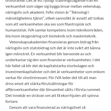
ordförande. Det är ett tydligt ställningstagande från en
verksamhet som säger sig bygga broar mellan vetenskap,
näringsliv och akademi. IVAs vision är “Teknologi i
mänsklighetens tjänst”, vilket sannolikt är avsett att tolkas
som att verksamheten ska ses som filantropisk och
humanistisk. IVA samlar kompetens inom teknikområden,
bla inom skogsnäring och bioteknik och maskinteknik.
Vetenskapsakademien finansieras genom bidrag från
näringsliv och statsbidrag och det är inte svårt att känna
igen mönstret. En verksamhet blir beroende av och
underkastar sig den som finansierar verksamheten. I det
här fallet så blir det de kapitalstarka storbolagen och
investmenkapitalister och det är verksamheter som enkom
verkar för vinstintressen. För IVA leder det till att man
drivs emot att stärka förutsättningar för
affärsverksamheter där lönsamhet sätts i första rummet.
Det innebär en strävan om att få ekorrhjulen att spinna
fortare.
Genom att vara finansierad av näringslivet så