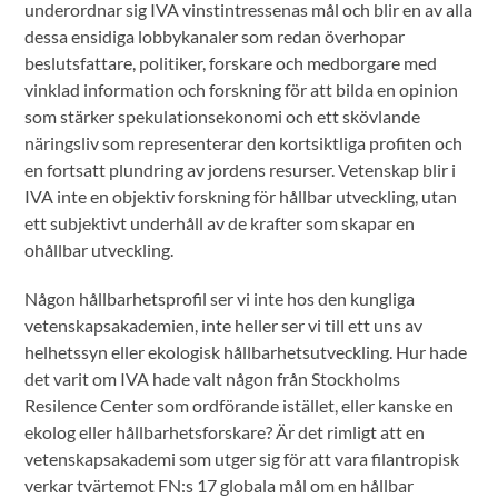
underordnar sig IVA vinstintressenas mål och blir en av alla
dessa ensidiga lobbykanaler som redan överhopar
beslutsfattare, politiker, forskare och medborgare med
vinklad information och forskning för att bilda en opinion
som stärker spekulationsekonomi och ett skövlande
näringsliv som representerar den kortsiktliga profiten och
en fortsatt plundring av jordens resurser. Vetenskap blir i
IVA inte en objektiv forskning för hållbar utveckling, utan
ett subjektivt underhåll av de krafter som skapar en
ohållbar utveckling.
Någon hållbarhetsprofil ser vi inte hos den kungliga
vetenskapsakademien, inte heller ser vi till ett uns av
helhetssyn eller ekologisk hållbarhetsutveckling. Hur hade
det varit om IVA hade valt någon från Stockholms
Resilence Center som ordförande istället, eller kanske en
ekolog eller hållbarhetsforskare? Är det rimligt att en
vetenskapsakademi som utger sig för att vara filantropisk
verkar tvärtemot FN:s 17 globala mål om en hållbar