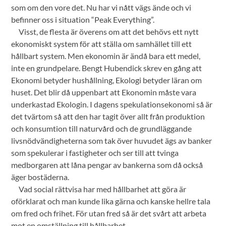
som om den vore det. Nu har vi nått vägs ände och vi
befinner oss i situation “Peak Everything”.
Visst, de flesta är överens om att det behövs ett nytt
ekonomiskt system för att ställa om samhället till ett
hållbart system. Men ekonomin är ändå bara ett medel,
inte en grundpelare. Bengt Hubendick skrev en gång att
Ekonomi betyder hushållning, Ekologi betyder läran om
huset. Det blir då uppenbart att Ekonomin måste vara
underkastad Ekologin. I dagens spekulationsekonomi så är
det tvärtom så att den har tagit över allt från produktion
och konsumtion till naturvård och de grundläggande
livsnödvändigheterna som tak över huvudet ägs av banker
som spekulerar i fastigheter och ser till att tvinga
medborgaren att låna pengar av bankerna som då också
äger bostäderna.
Vad social rättvisa har med hållbarhet att göra är
oförklarat och man kunde lika gärna och kanske hellre tala
om fred och frihet. För utan fred så är det svårt att arbeta
mot en omställning till hållbarhet.