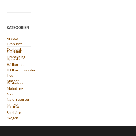
KATEGORIER
Arbete
Ekohuset
Ekologisk
Ekonomi
Granskning
Uppsala
Hållbarhet
Hållbarhetsmedia
Livsstil
Mat och
Delikatess
Matodling
Natur
Naturresurser
NORM
LUNDA
Samhälle
Skogen