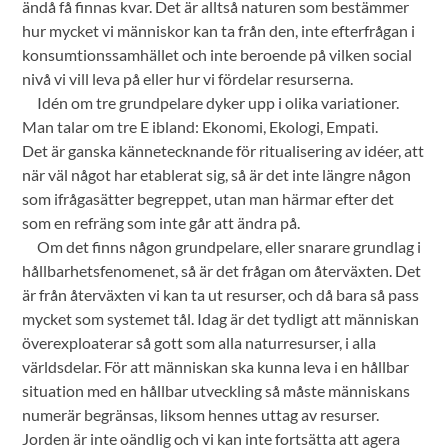
ändå få finnas kvar. Det är alltså naturen som bestämmer
hur mycket vi människor kan ta från den, inte efterfrågan i
konsumtionssamhället och inte beroende på vilken social
nivå vi vill leva på eller hur vi fördelar resurserna.
Idén om tre grundpelare dyker upp i olika variationer.
Man talar om tre E ibland: Ekonomi, Ekologi, Empati.
Det är ganska kännetecknande för ritualisering av idéer, att
när väl något har etablerat sig, så är det inte längre någon
som ifrågasätter begreppet, utan man härmar efter det
som en refräng som inte går att ändra på.
Om det finns någon grundpelare, eller snarare grundlag i
hållbarhetsfenomenet, så är det frågan om återväxten. Det
är från återväxten vi kan ta ut resurser, och då bara så pass
mycket som systemet tål. Idag är det tydligt att människan
överexploaterar så gott som alla naturresurser, i alla
världsdelar. För att människan ska kunna leva i en hållbar
situation med en hållbar utveckling så måste människans
numerär begränsas, liksom hennes uttag av resurser.
Jorden är inte oändlig och vi kan inte fortsätta att agera