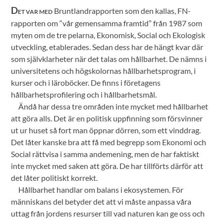
D
Bruntlandrapporten som den kallas, FN-
ET VAR MED
rapporten om “vår gemensamma framtid” från 1987 som
myten om de tre pelarna, Ekonomisk, Social och Ekologisk
utveckling, etablerades. Sedan dess har de hängt kvar där
som självklarheter när det talas om hållbarhet. De nämns i
universitetens och högskolornas hållbarhetsprogram, i
kurser och i läroböcker. De finns i företagens
hållbarhetsprofilering och i hållbarhetsmål.
Ändå har dessa tre områden inte mycket med hållbarhet
att göra alls. Det är en politisk uppfinning som försvinner
ut ur huset så fort man öppnar dörren, som ett vinddrag.
Det låter kanske bra att få med begrepp som Ekonomi och
Social rättvisa i samma andemening, men de har faktiskt
inte mycket med saken att göra. De har tillförts därför att
det låter politiskt korrekt.
Hållbarhet handlar om balans i ekosystemen. För
människans del betyder det att vi måste anpassa våra
uttag från jordens resurser till vad naturen kan ge oss och