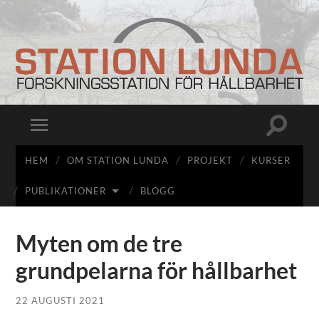
Station
Lunda
Slå
Slå
på/av
på/av
sökfält
mobilmeny
HEM
OM STATION LUNDA
PROJEKT
KURSER
PUBLIKATIONER
BLOGG
Myten om de tre
grundpelarna för hållbarhet
22 AUGUSTI 2021