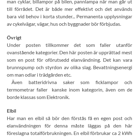
man cyklar, billampor på bilen, pannlampa när man går ut
till förrådet. Det är både mer effektivt och det används
bara vid behov i korta stunder... Permanenta upplysningar
av cykelvägar, vägar, hus och byggnader bör förbjudas.
Öv
rigt
Under posten tillkommer det som faller utanför
ovanstående kategorier. Den här posten är upprättad mest
som en post för oförutsedd elanvändning. Det kan vara
brunnspump och styrdon av olika slag. Bevattningsenergi
om man odlar i trädgården etc.
Även batteridrivna saker som ficklampor och
termometrar faller kanske inom kategorin, även om de
borde klassas som Elektronik.
Elbil
Har man en elbil så bör den förstås få en egen post och
elanvändningen för denna måste läggas på den här
föreslagna totalförbrukningen. En elbil förbrukar ca 2 kWh