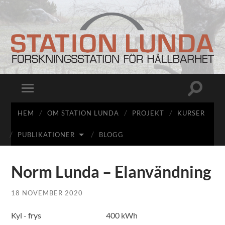
Station
Lunda
Slå
Slå
på/av
på/av
sökfält
mobilmeny
HEM
OM STATION LUNDA
PROJEKT
KURSER
PUBLIKATIONER
BLOGG
Norm Lunda – Elanvändning
18 NOVEMBER 2020
Kyl - frys 400 kWh