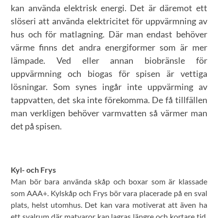
kan använda elektrisk energi. Det är däremot ett
slöseri att använda elektricitet för uppvärmning av
hus och för matlagning. Där man endast behöver
värme finns det andra energiformer som är mer
lämpade. Ved eller annan biobränsle för
uppvärmning och biogas för spisen är vettiga
lösningar. Som synes ingår inte uppvärming av
tappvatten, det ska inte förekomma. De få tillfällen
man verkligen behöver varmvatten så värmer man
det på spisen.
Kyl- och Frys
Man bör bara använda skåp och boxar som är klassade
som AAA+. Kylskåp och Frys bör vara placerade på en sval
plats, helst utomhus. Det kan vara motiverat att även ha
ett svalrum där matvaror kan lagras längre och kortare tid.