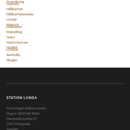
Granskning
Uppsala
Hållbarhet
Hållbarhetsmedia
Livsstil
Mat och
Delikatess
Matodling
Natur
Naturresurser
NORM
LUNDA
Samhälle
Skogen
STATION LUNDA
Föreningen Station Lunda
Org.nr: 802548-9066
Danmarks Lunda 21
754 73 Uppsala
Sweden