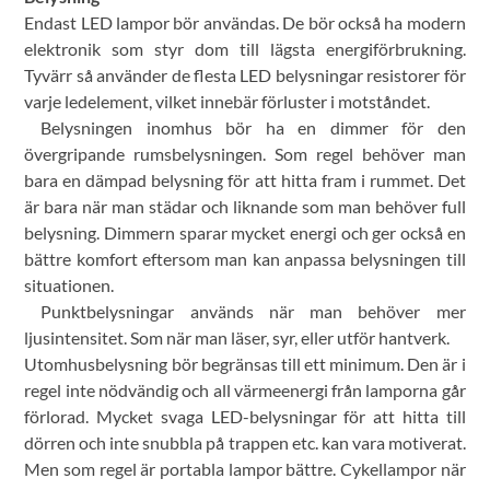
Endast LED lampor bör användas. De bör också ha modern
elektronik som styr dom till lägsta energiförbrukning.
Tyvärr så använder de flesta LED belysningar resistorer för
varje ledelement, vilket innebär förluster i motståndet.
Belysningen inomhus bör ha en dimmer för den
övergripande rumsbelysningen. Som regel behöver man
bara en dämpad belysning för att hitta fram i rummet. Det
är bara när man städar och liknande som man behöver full
belysning. Dimmern sparar mycket energi och ger också en
bättre komfort eftersom man kan anpassa belysningen till
situationen.
Punktbelysningar används när man behöver mer
ljusintensitet. Som när man läser, syr, eller utför hantverk.
Utomhusbelysning bör begränsas till ett minimum. Den är i
regel inte nödvändig och all värmeenergi från lamporna går
förlorad. Mycket svaga LED-belysningar för att hitta till
dörren och inte snubbla på trappen etc. kan vara motiverat.
Men som regel är portabla lampor bättre. Cykellampor när