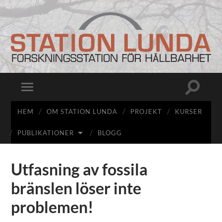
Station
Lunda
Slå
Slå
på/av
på/av
sökfält
mobilmeny
HEM
OM STATION LUNDA
PROJEKT
KURSER
PUBLIKATIONER
BLOGG
Utfasning av fossila
bränslen löser inte
problemen!