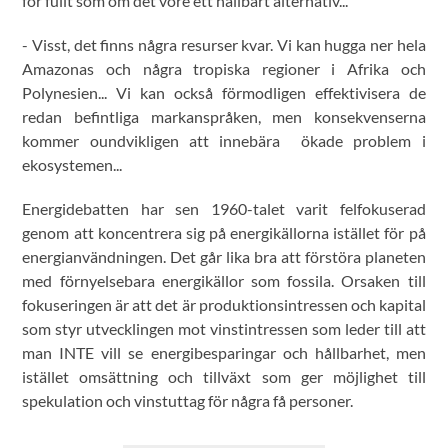
för fullt som om det vore ett hållbart alternativ...
- Visst, det finns några resurser kvar. Vi kan hugga ner hela
Amazonas och några tropiska regioner i Afrika och
Polynesien... Vi kan också förmodligen effektivisera de
redan befintliga markanspråken, men konsekvenserna
kommer oundvikligen att innebära ökade problem i
ekosystemen...
Energidebatten har sen 1960-talet varit felfokuserad
genom att koncentrera sig på energikällorna istället för på
energianvändningen. Det går lika bra att förstöra planeten
med förnyelsebara energikällor som fossila. Orsaken till
fokuseringen är att det är produktionsintressen och kapital
som styr utvecklingen mot vinstintressen som leder till att
man INTE vill se energibesparingar och hållbarhet, men
istället omsättning och tillväxt som ger möjlighet till
spekulation och vinstuttag för några få personer.