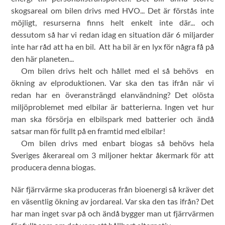
skogsareal om bilen drivs med HVO... Det är förstås inte
möjligt, resurserna finns helt enkelt inte där... och
dessutom så har vi redan idag en situation där 6 miljarder
inte har råd att ha en bil. Att ha bil är en lyx för några få på
den här planeten...
Om bilen drivs helt och hållet med el så behövs en
ökning av elproduktionen. Var ska den tas ifrån när vi
redan har en överansträngd elanvändning? Det olösta
miljöproblemet med elbilar är batterierna. Ingen vet hur
man ska försörja en elbilspark med batterier och ändå
satsar man för fullt på en framtid med elbilar!
Om bilen drivs med enbart biogas så behövs hela
Sveriges åkerareal om 3 miljoner hektar åkermark för att
producera denna biogas.
När fjärrvärme ska produceras från bioenergi så kräver det
en väsentlig ökning av jordareal. Var ska den tas ifrån? Det
har man inget svar på och ändå bygger man ut fjärrvärmen