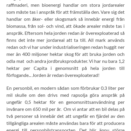
raffinaderi, men bioenergi handlar om stora jordarealer
som måste tas i anspråk för att främställa den. Vare sig det
handlar om åker- eller skogsmark så innebär energi från
biomassa, från sol- och vind, att ökade arealer måste tas i
anspråk. Eftersom hela jorden redan är överexploaterad så
finns det inte mer jordareal att ta till. All mark används
redan och vi har under industrialiseringen redan huggit ner
mer än 400 miljoner hektar skog för att bruka jorden och
odla mat och andra jordbruksprodukter. Vi har nu bara 1,2
hektar per Capita i genomsnitt på hela jorden till
förfogande... Jorden är redan överexploaterad!
En personbil, en modern sådan som förbrukar 0.3 liter per
mil skulle om den drivs med rapsolja göra anspråk på
ungefär 0,5 hektar för en genomsnittsanvändning per
invånare om 650 mil per år. Om vi antar att en bil delas på
två personer så innebär det att ungefär en fjärdel av den
tillgängliga arealen måste användas bara för att producera
energi till personbilstransporten. Det blir ännu större