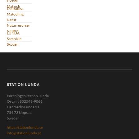
Livsstil
Mat och
Delikatess
Matodling
Natur
Naturresurser
NORM
LUNDA
Samhälle
Skogen
STATION LUNDA
Föreningen Station Lunda
Org.nr: 802548-9066
Danmarks Lunda 21
754 73 Uppsala
Sweden
https://stationlunda.se
info@stationlunda.se