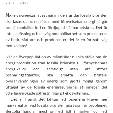
23 JULI 2019
N
i väst går in i den fas där fossila bränslen
ÄR NU SAMHÄLLET
ska fasas ut och ersättas med förnyelsebar energi så går
också samhället in i en fördjupad hållbarhetskris... Det är
inte en lösning och en väg mot hållbarhet som presenteras
av beslutsfattare och producenter, det är en fortsatt väg
mot kollaps!
När en överpopulation av människor nu ska ställa om sin
energiproduktion från fossila bränslen till förnyelsebara
energikällor och samtidigt utan att införa
besparingsåtgärder, ska ersätta den brutala
överanvändningen av energi som gjorts möjlig genom
uttaget av de fossila energiresurserna, så innebär det
ytterligare ökade påfrestningar på ekosystemen...
Det är främst det faktum att bioenergi kräver mer
markareal än vad fossila bränslen gjort som är problemet.
Bergolja handlar mest om ett hål i marken och ett