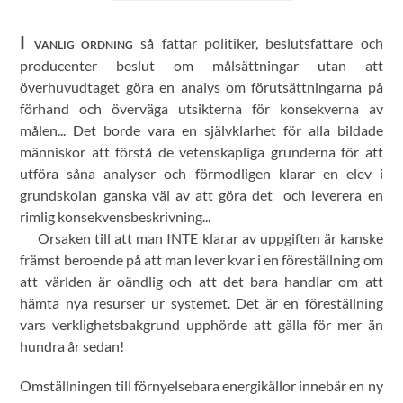
I
så fattar politiker, beslutsfattare och
VANLIG ORDNING
producenter beslut om målsättningar utan att
överhuvudtaget göra en analys om förutsättningarna på
förhand och överväga utsikterna för konsekverna av
målen... Det borde vara en självklarhet för alla bildade
människor att förstå de vetenskapliga grunderna för att
utföra såna analyser och förmodligen klarar en elev i
grundskolan ganska väl av att göra det och leverera en
rimlig konsekvensbeskrivning...
Orsaken till att man INTE klarar av uppgiften är kanske
främst beroende på att man lever kvar i en föreställning om
att världen är oändlig och att det bara handlar om att
hämta nya resurser ur systemet. Det är en föreställning
vars verklighetsbakgrund upphörde att gälla för mer än
hundra år sedan!
Omställningen till förnyelsebara energikällor innebär en ny