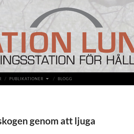
Station
Lunda
R
PUBLIKATIONER
BLOGG
kogen genom att ljuga