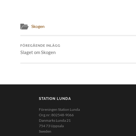
Skogen
FÖREGÅENDE INLÄGG
Slaget om Skogen
STATION LUNDA
Föreningen Station Lunda
Org.nr: 802548-9066
Danmarks Lunda 21
754 73 Uppsala
Sweden