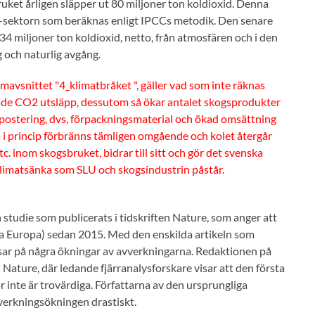
uket årligen släpper ut 80 miljoner ton koldioxid. Denna
UCF-sektorn som beräknas enligt IPCCs metodik. Den senare
34 miljoner ton koldioxid, netto, från atmosfären och i den
g och naturlig avgång.
avsnittet "4_klimatbråket ", gäller vad som inte räknas
 ökade CO2 utsläpp, dessutom så ökar antalet skogsprodukter
ompostering, dvs, förpackningsmaterial och ökad omsättning
 i princip förbränns tämligen omgående och kolet återgår
c. inom skogsbruket, bidrar till sitt och gör det svenska
n klimatsänka som SLU och skogsindustrin påstår.
n studie som publicerats i tidskriften Nature, som anger att
iga Europa) sedan 2015. Med den enskilda artikeln som
 visar på några ökningar av avverkningarna. Redaktionen på
 Nature, där ledande fjärranalys­forskare visar att den första
r inte är trovärdiga. Författarna av den ursprungliga
vverkningsökningen drastiskt.