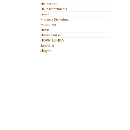
Hållbarhet
Hållbarhetsmedia
Livsstil
Mat och Delikatess
Matodling
Natur
Naturresurser
NORM LUNDA
Samhälle
Skogen