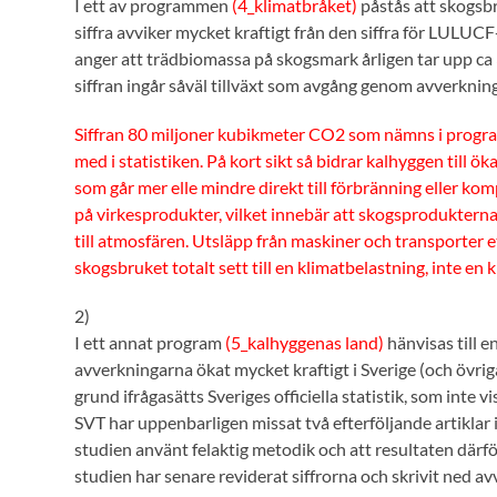
I ett av programmen
(4_klimatbråket)
påstås att skogsbr
siffra avviker mycket kraftigt från den siffra för LUL
anger att trädbiomassa på skogsmark årligen tar upp ca 
siffran ingår såväl tillväxt som avgång genom avverknin
Siffran 80 miljoner kubikmeter CO2 som nämns i program
med i statistiken. På kort sikt så bidrar kalhyggen till
som går mer elle mindre direkt till förbränning eller k
på virkesprodukter, vilket innebär att skogsprodukterna
till atmosfären. Utsläpp från maskiner och transporter et
skogsbruket totalt sett till en klimatbelastning, inte e
2)
I ett annat program
(5_kalhyggenas land)
hänvisas till e
avverkningarna ökat mycket kraftigt i Sverige (och övr
grund ifrågasätts Sveriges officiella statistik, som inte
SVT har uppenbarligen missat två efterföljande artiklar i
studien använt felaktig metodik och att resultaten därfö
studien har senare reviderat siffrorna och skrivit ned a