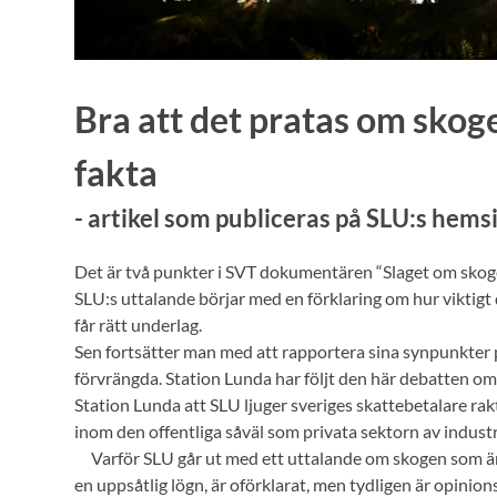
Bra att det pratas om skog
fakta
- artikel som publiceras på SLU:s hem
Det är två punkter i SVT dokumentären “Slaget om skoge
SLU:s uttalande börjar med en förklaring om hur viktigt det
får rätt underlag.
Sen fortsätter man med att rapportera sina synpunkter på 
förvrängda. Station Lunda har följt den här debatten om 
Station Lunda att SLU ljuger sveriges skattebetalare rakt
inom den offentliga såväl som privata sektorn av industr
Varför SLU går ut med ett uttalande om skogen som är f
en uppsåtlig lögn, är oförklarat, men tydligen är opinio