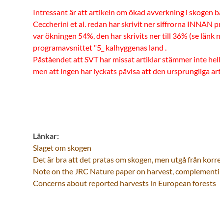
Intressant är att artikeln om ökad avverkning i skogen b
Ceccherini et al. redan har skrivit ner siffrorna INNAN
var ökningen 54%, den har skrivits ner till 36% (se länk 
programavsnittet "5_ kalhyggenas land .
Påståendet att SVT har missat artiklar stämmer inte hell
men att ingen har lyckats påvisa att den ursprungliga art
Länkar:
Slaget om skogen
Det är bra att det pratas om skogen, men utgå från korre
Note on the JRC Nature paper on harvest, complementing
Concerns about reported harvests in European forests