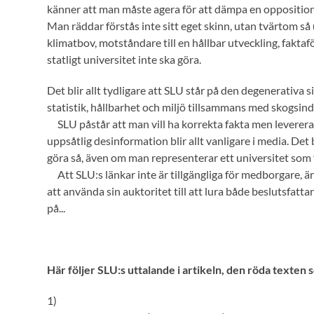
känner att man måste agera för att dämpa en opposition
Man räddar förstås inte sitt eget skinn, utan tvärtom s
klimatbov, motståndare till en hållbar utveckling, faktafö
statligt universitet inte ska göra.
Det blir allt tydligare att SLU står på den degenerativa 
statistik, hållbarhet och miljö tillsammans med skogsind
SLU påstår att man vill ha korrekta fakta men levererar
uppsåtlig desinformation blir allt vanligare i media. Det b
göra så, även om man representerar ett universitet som 
Att SLU:s länkar inte är tillgängliga för medborgare, ä
att använda sin auktoritet till att lura både beslutsfat
på...
Här följer SLU:s uttalande i artikeln, den röda texten 
1)