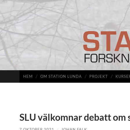
HEM
OM STATION LUNDA
PROJEKT
KURSE
SLU välkomnar debatt om s
7 OKTOBER 2021
/
JOHAN FALK