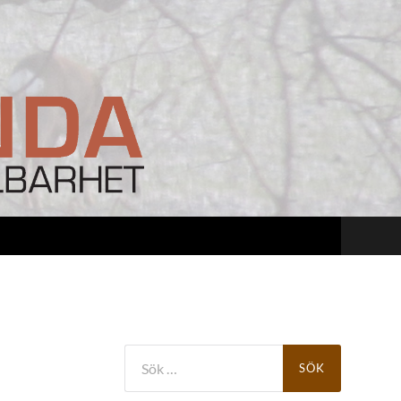
Sök
efter: