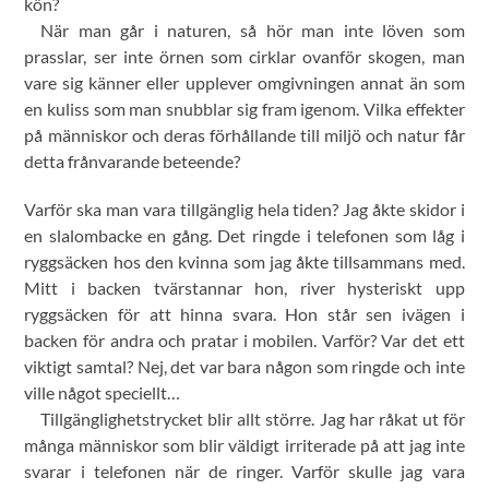
kön?
När man går i naturen, så hör man inte löven som
prasslar, ser inte örnen som cirklar ovanför skogen, man
vare sig känner eller upplever omgivningen annat än som
en kuliss som man snubblar sig fram igenom. Vilka effekter
på människor och deras förhållande till miljö och natur får
detta frånvarande beteende?
Varför ska man vara tillgänglig hela tiden? Jag åkte skidor i
en slalombacke en gång. Det ringde i telefonen som låg i
ryggsäcken hos den kvinna som jag åkte tillsammans med.
Mitt i backen tvärstannar hon, river hysteriskt upp
ryggsäcken för att hinna svara. Hon står sen ivägen i
backen för andra och pratar i mobilen. Varför? Var det ett
viktigt samtal? Nej, det var bara någon som ringde och inte
ville något speciellt…
Tillgänglighetstrycket blir allt större. Jag har råkat ut för
många människor som blir väldigt irriterade på att jag inte
svarar i telefonen när de ringer. Varför skulle jag vara