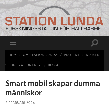
Station
Lunda
Slå
Slå
på/av
på/av
sökfält
mobilmeny
HEM
OM STATION LUNDA
PROJEKT
KURSER
PUBLIKATIONER
BLOGG
Smart mobil skapar dumma
människor
2 FEBRUARI 2026