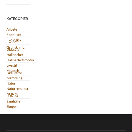
KATEGORIER
Arbete
Ekohuset
Ekologisk
Ekonomi
Granskning
Uppsala
Hållbarhet
Hållbarhetsmedia
Livsstil
Mat och
Delikatess
Matodling
Natur
Naturresurser
NORM
LUNDA
Samhälle
Skogen