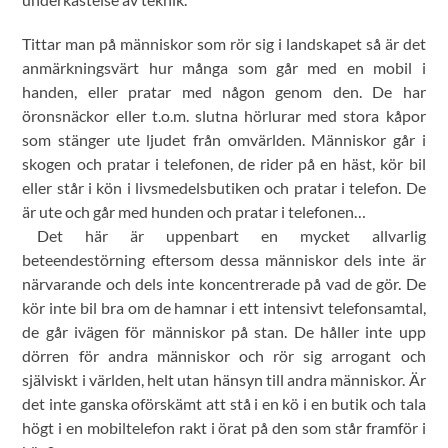
Tittar man på människor som rör sig i landskapet så är det
anmärkningsvärt hur många som går med en mobil i
handen, eller pratar med någon genom den. De har
öronsnäckor eller t.o.m. slutna hörlurar med stora kåpor
som stänger ute ljudet från omvärlden. Människor går i
skogen och pratar i telefonen, de rider på en häst, kör bil
eller står i kön i livsmedelsbutiken och pratar i telefon. De
är ute och går med hunden och pratar i telefonen…
Det här är uppenbart en mycket allvarlig
beteendestörning eftersom dessa människor dels inte är
närvarande och dels inte koncentrerade på vad de gör. De
kör inte bil bra om de hamnar i ett intensivt telefonsamtal,
de går ivägen för människor på stan. De håller inte upp
dörren för andra människor och rör sig arrogant och
själviskt i världen, helt utan hänsyn till andra människor. Är
det inte ganska oförskämt att stå i en kö i en butik och tala
högt i en mobiltelefon rakt i örat på den som står framför i