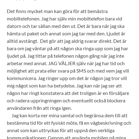
Det finns mycket man kan göra för att bemästra
mobiltelefonen. Jag har själv min mobiltelefon bara vid
datorn och tar sällan med den ut. Det är bara när jag ska
hämta ut paket och annat som jag tar med den. Ljudet är
alltid avstängt. Det gör att jag aldrig svarar direkt. Det är
bara om jag väntar på att någon ska ringa upp som jag har
ljudet på. Jag tittar på telefonen någon gång när jag inte
arbetar med annat. JAG VÄLJER själv när jag har tid och
möjlighet att prata eller svara på SMS och med vem jag vill
kommunicera. Jag ringer upp om det är någon jag tror vill
mig något som kan ha betydelse. Jag kan när jag ser att
någon har ringt konstatera att det troligen är en försäljare
och radera uppringningen och eventuellt också blockera
användaren från att ringa igen.
Jag kan korta ner mina samtal och begränsa dem till att
bestämma tid för ett fysiskt möte, få en vägbeskrivning och
annat som kan uttryckas för att uppnå den verkliga
kommunikationen. Genom att använda mobilen på mina