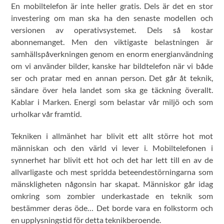
En mobiltelefon är inte heller gratis. Dels är det en stor
investering om man ska ha den senaste modellen och
versionen av operativsystemet. Dels så kostar
abonnemanget. Men den viktigaste belastningen är
samhällspåverkningen genom en enorm energianvändning
om vi använder bilder, kanske har bildtelefon när vi både
ser och pratar med en annan person. Det går åt teknik,
sändare över hela landet som ska ge täckning överallt.
Kablar i Marken. Energi som belastar vår miljö och som
urholkar vår framtid.
Tekniken i allmänhet har blivit ett allt större hot mot
människan och den värld vi lever i. Mobiltelefonen i
synnerhet har blivit ett hot och det har lett till en av de
allvarligaste och mest spridda beteendestörningarna som
mänskligheten någonsin har skapat. Människor går idag
omkring som zombier underkastade en teknik som
bestämmer deras öde… Det borde vara en folkstorm och
en upplysningstid för detta teknikberoende.