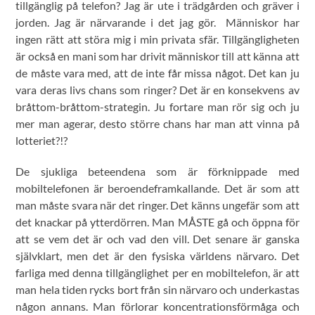
tillgänglig på telefon? Jag är ute i trädgården och gräver i
jorden. Jag är närvarande i det jag gör. Människor har
ingen rätt att störa mig i min privata sfär. Tillgängligheten
är också en mani som har drivit människor till att känna att
de måste vara med, att de inte får missa något. Det kan ju
vara deras livs chans som ringer? Det är en konsekvens av
bråttom-bråttom-strategin. Ju fortare man rör sig och ju
mer man agerar, desto större chans har man att vinna på
lotteriet?!?
De sjukliga beteendena som är förknippade med
mobiltelefonen är beroendeframkallande. Det är som att
man måste svara när det ringer. Det känns ungefär som att
det knackar på ytterdörren. Man MÅSTE gå och öppna för
att se vem det är och vad den vill. Det senare är ganska
självklart, men det är den fysiska världens närvaro. Det
farliga med denna tillgänglighet per en mobiltelefon, är att
man hela tiden rycks bort från sin närvaro och underkastas
någon annans. Man förlorar koncentrationsförmåga och