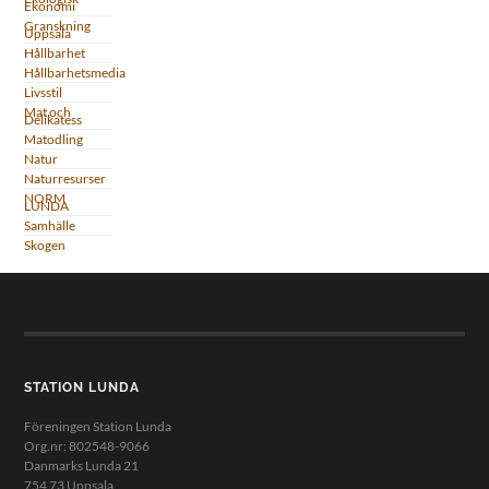
Ekonomi
Granskning
Uppsala
Hållbarhet
Hållbarhetsmedia
Livsstil
Mat och
Delikatess
Matodling
Natur
Naturresurser
NORM
LUNDA
Samhälle
Skogen
STATION LUNDA
Föreningen Station Lunda
Org.nr: 802548-9066
Danmarks Lunda 21
754 73 Uppsala