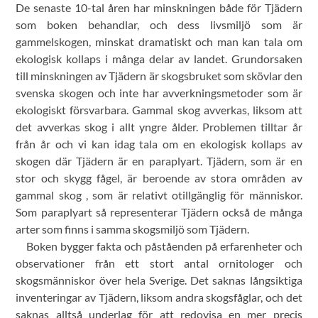
De senaste 10-tal åren har minskningen både för Tjädern
som boken behandlar, och dess livsmiljö som är
gammelskogen, minskat dramatiskt och man kan tala om
ekologisk kollaps i många delar av landet. Grundorsaken
till minskningen av Tjädern är skogsbruket som skövlar den
svenska skogen och inte har avverkningsmetoder som är
ekologiskt försvarbara. Gammal skog avverkas, liksom att
det avverkas skog i allt yngre ålder. Problemen tilltar år
från år och vi kan idag tala om en ekologisk kollaps av
skogen där Tjädern är en paraplyart. Tjädern, som är en
stor och skygg fågel, är beroende av stora områden av
gammal skog , som är relativt otillgänglig för människor.
Som paraplyart så representerar Tjädern också de många
arter som finns i samma skogsmiljö som Tjädern.
Boken bygger fakta och påståenden på erfarenheter och
observationer från ett stort antal ornitologer och
skogsmänniskor över hela Sverige. Det saknas långsiktiga
inventeringar av Tjädern, liksom andra skogsfåglar, och det
saknas alltså underlag för att redovisa en mer precis