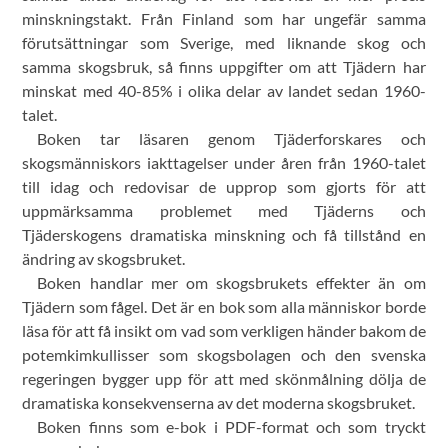
minskningstakt. Från Finland som har ungefär samma
förutsättningar som Sverige, med liknande skog och
samma skogsbruk, så finns uppgifter om att Tjädern har
minskat med 40-85% i olika delar av landet sedan 1960-
talet.
Boken tar läsaren genom Tjäderforskares och
skogsmänniskors iakttagelser under åren från 1960-talet
till idag och redovisar de upprop som gjorts för att
uppmärksamma problemet med Tjäderns och
Tjäderskogens dramatiska minskning och få tillstånd en
ändring av skogsbruket.
Boken handlar mer om skogsbrukets effekter än om
Tjädern som fågel. Det är en bok som alla människor borde
läsa för att få insikt om vad som verkligen händer bakom de
potemkimkullisser som skogsbolagen och den svenska
regeringen bygger upp för att med skönmålning dölja de
dramatiska konsekvenserna av det moderna skogsbruket.
Boken finns som e-bok i PDF-format och som tryckt