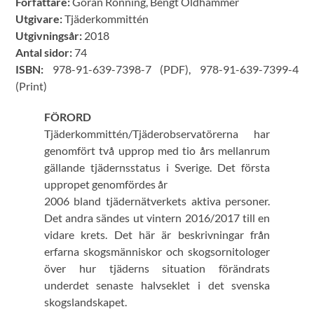
Författare:
Göran Rönning, Bengt Oldhammer
Utgivare:
Tjäderkommittén
Utgivningsår:
2018
Antal sidor:
74
ISBN:
978-91-639-7398-7 (PDF), 978-91-639-7399-4
(Print)
FÖRORD
Tjäderkommittén/Tjäderobservatörerna har
genomfört två upprop med tio års mellanrum
gällande tjädernsstatus i Sverige. Det första
uppropet genomfördes år
2006 bland tjädernätverkets aktiva personer.
Det andra sändes ut vintern 2016/2017 till en
vidare krets. Det här är beskrivningar från
erfarna skogsmänniskor och skogsornitologer
över hur tjäderns situation förändrats
underdet senaste halvseklet i det svenska
skogslandskapet.