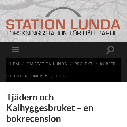
Station
Lunda
Slå
Slå
på/av
på/av
sökfält
mobilmeny
HEM
OM STATION LUNDA
PROJEKT
KURSER
PUBLIKATIONER
BLOGG
Tjädern och
Kalhyggesbruket – en
bokrecension