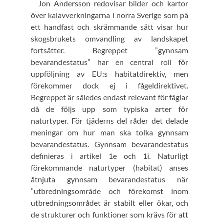
Jon Andersson redovisar bilder och kartor
över kalavverkningarna i norra Sverige som på
ett handfast och skrämmande sätt visar hur
skogsbrukets omvandling av landskapet
fortsätter. Begreppet ”gynnsam
bevarandestatus” har en central roll för
uppföljning av EU:s habitatdirektiv, men
förekommer dock ej i fågeldirektivet.
Begreppet är således endast relevant för fåglar
då de följs upp som typiska arter för
naturtyper. För tjäderns del råder det delade
meningar om hur man ska tolka gynnsam
bevarandestatus. Gynnsam bevarandestatus
definieras i artikel 1e och 1i. Naturligt
förekommande naturtyper (habitat) anses
åtnjuta gynnsam bevarandestatus när
”utbredningsområde och förekomst inom
utbredningsområdet är stabilt eller ökar, och
de strukturer och funktioner som krävs för att