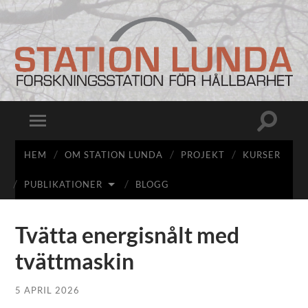
Station
Lunda
Slå
Slå
på/av
på/av
sökfält
mobilmeny
HEM
OM STATION LUNDA
PROJEKT
KURSER
PUBLIKATIONER
BLOGG
Tvätta energisnålt med
tvättmaskin
5 APRIL 2026