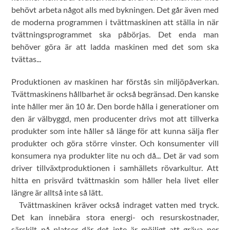
behövt arbeta något alls med bykningen. Det går även med
de moderna programmen i tvättmaskinen att ställa in när
tvättningsprogrammet ska påbörjas. Det enda man
behöver göra är att ladda maskinen med det som ska
tvättas...
Produktionen av maskinen har förstås sin miljöpåverkan.
Tvättmaskinens hållbarhet är också begränsad. Den kanske
inte håller mer än 10 år. Den borde hålla i generationer om
den är välbyggd, men producenter drivs mot att tillverka
produkter som inte håller så länge för att kunna sälja fler
produkter och göra större vinster. Och konsumenter vill
konsumera nya produkter lite nu och då... Det är vad som
driver tillväxtproduktionen i samhällets rövarkultur. Att
hitta en prisvärd tvättmaskin som håller hela livet eller
längre är alltså inte så lätt.
Tvättmaskinen kräver också indraget vatten med tryck.
Det kan innebära stora energi- och resurskostnader,
särskilt på platser där det inte är möjligt att gräva ner