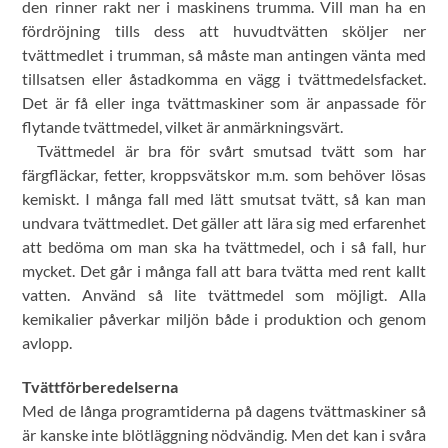
den rinner rakt ner i maskinens trumma. Vill man ha en
fördröjning tills dess att huvudtvätten sköljer ner
tvättmedlet i trumman, så måste man antingen vänta med
tillsatsen eller åstadkomma en vägg i tvättmedelsfacket.
Det är få eller inga tvättmaskiner som är anpassade för
flytande tvättmedel, vilket är anmärkningsvärt.
Tvättmedel är bra för svårt smutsad tvätt som har
färgfläckar, fetter, kroppsvätskor m.m. som behöver lösas
kemiskt. I många fall med lätt smutsat tvätt, så kan man
undvara tvättmedlet. Det gäller att lära sig med erfarenhet
att bedöma om man ska ha tvättmedel, och i så fall, hur
mycket. Det går i många fall att bara tvätta med rent kallt
vatten. Använd så lite tvättmedel som möjligt. Alla
kemikalier påverkar miljön både i produktion och genom
avlopp.
Tvättförberedelserna
Med de långa programtiderna på dagens tvättmaskiner så
är kanske inte blötläggning nödvändig. Men det kan i svåra