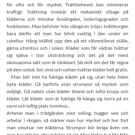
för ofta och för mycket. Tvättbehovet kan minimeras
kraftigt. Tvättning innebär ett mekaniskt slitage på
kläderna och minskar livslängden, isoleringsgraden och
funktionen. Man behöver inte slänga en tröja i tvättkorgen
bara därför att man har blivit svettig i den under en
cykeltur. Häng istället upp den på ett välventilerat ställe,
gärna utomhus och i solen. Kläder som får vädras tvättar
sig själva i stor utsträckning och det på det mest
skonsamma sätt som är tänkbart. Särskilt om det får regna
på dem också. Sol, vind och vatten tvättar kläder helt gratis.
Man bör inte ha fuktiga kläder på sig, utan hela tiden
byta kläder. Gå barfota utan strumpor så mycket som
möjligt. Gå naken utan kläder ibland och lufta kropp och
kläder. Låt kläder som är fuktiga få hänga sig torra på en
varm och luftig plats inomhus...
Arbetar man i trädgården med odling, hugger ved och
arbetar i skogen, så märker man hur mycket och hur fort
man smutsar ner kläderna. Strumpor blir leriga även om
man har stövlar eller träskor på sig. Man kletar in kåda från