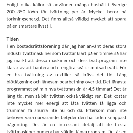
Enligt olika källor så använder många hushåll i Sverige
200–350 kWh för tvättning per år. Mycket beror på
torkningsenergi. Det finns alltså väldigt mycket att spara
på en smartare livsstil.
Tiden
I en bostadsrättsförening där jag har använt deras stora
industritvättmaskiner som tvättar klart på en timme, så har
jag märkt att dessa maskiner och dess tvättprogram inte
klarar av att hantera och rengöra svårt smutsad tvätt. För
en bra tvättning av textilier så krävs det tid. Lång
blötläggning och långsam bearbetning över tid. Det längsta
programmet på min nya tvättmaskin är 4,5 timmar! Det är
lång tid, men så blir tvätten också väldigt ren. Det kostar
inte mycket mer energi att låta tvätten få ligga och
trumman få snurra lite nu och då. Eftersom man inte
behöver vara närvarande, betyder den här tiden knappast
någonting. Det är en intressant detalj att de flesta
tvättmaskiner numera har väldigt långa program. Det är en