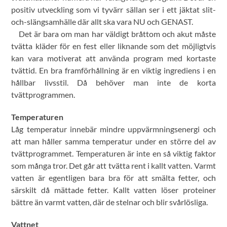
positiv utveckling som vi tyvärr sällan ser i ett jäktat slit-
och-slängsamhälle där allt ska vara NU och GENAST.
Det är bara om man har väldigt bråttom och akut måste
tvätta kläder för en fest eller liknande som det möjligtvis
kan vara motiverat att använda program med kortaste
tvättid. En bra framförhållning är en viktig ingrediens i en
hållbar livsstil. Då behöver man inte de korta
tvättprogrammen.
Temperaturen
Låg temperatur innebär mindre uppvärmningsenergi och
att man håller samma temperatur under en större del av
tvättprogrammet. Temperaturen är inte en så viktig faktor
som många tror. Det går att tvätta rent i kallt vatten. Varmt
vatten är egentligen bara bra för att smälta fetter, och
särskilt då mättade fetter. Kallt vatten löser proteiner
bättre än varmt vatten, där de stelnar och blir svårlösliga.
Vattnet