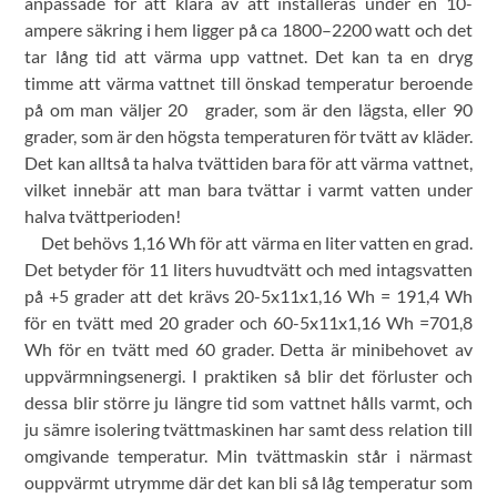
anpassade för att klara av att installeras under en 10-
ampere säkring i hem ligger på ca 1800–2200 watt och det
tar lång tid att värma upp vattnet. Det kan ta en dryg
timme att värma vattnet till önskad temperatur beroende
på om man väljer 20 grader, som är den lägsta, eller 90
grader, som är den högsta temperaturen för tvätt av kläder.
Det kan alltså ta halva tvättiden bara för att värma vattnet,
vilket innebär att man bara tvättar i varmt vatten under
halva tvättperioden!
Det behövs 1,16 Wh för att värma en liter vatten en grad.
Det betyder för 11 liters huvudtvätt och med intagsvatten
på +5 grader att det krävs 20-5x11x1,16 Wh = 191,4 Wh
för en tvätt med 20 grader och 60-5x11x1,16 Wh =701,8
Wh för en tvätt med 60 grader. Detta är minibehovet av
uppvärmningsenergi. I praktiken så blir det förluster och
dessa blir större ju längre tid som vattnet hålls varmt, och
ju sämre isolering tvättmaskinen har samt dess relation till
omgivande temperatur. Min tvättmaskin står i närmast
ouppvärmt utrymme där det kan bli så låg temperatur som