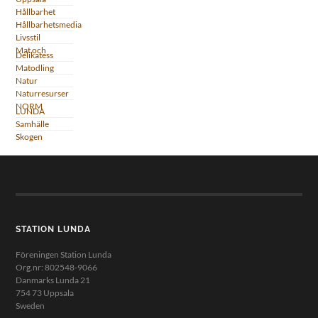
Hållbarhet
Hållbarhetsmedia
Livsstil
Mat och
Delikatess
Matodling
Natur
Naturresurser
NORM
LUNDA
Samhälle
Skogen
STATION LUNDA
Föreningen Station Lunda
Org.nr: 802548-9066
Danmarks Lunda 21
754 73 Uppsala
Sweden