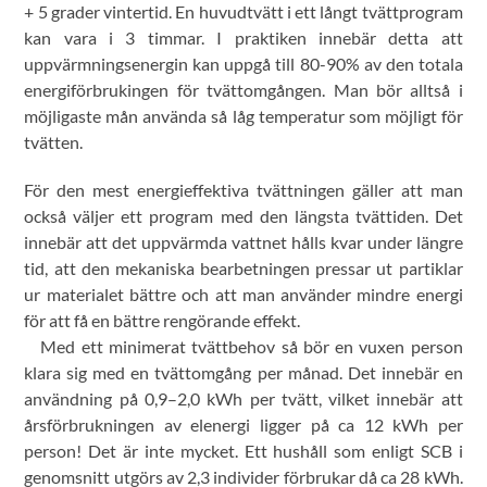
+ 5 grader vintertid. En huvudtvätt i ett långt tvättprogram
kan vara i 3 timmar. I praktiken innebär detta att
uppvärmningsenergin kan uppgå till 80-90% av den totala
energiförbrukingen för tvättomgången. Man bör alltså i
möjligaste mån använda så låg temperatur som möjligt för
tvätten.
För den mest energieffektiva tvättningen gäller att man
också väljer ett program med den längsta tvättiden. Det
innebär att det uppvärmda vattnet hålls kvar under längre
tid, att den mekaniska bearbetningen pressar ut partiklar
ur materialet bättre och att man använder mindre energi
för att få en bättre rengörande effekt.
Med ett minimerat tvättbehov så bör en vuxen person
klara sig med en tvättomgång per månad. Det innebär en
användning på 0,9–2,0 kWh per tvätt, vilket innebär att
årsförbrukningen av elenergi ligger på ca 12 kWh per
person! Det är inte mycket. Ett hushåll som enligt SCB i
genomsnitt utgörs av 2,3 individer förbrukar då ca 28 kWh.