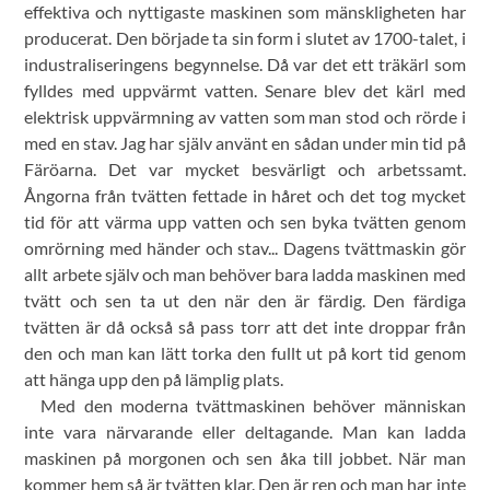
effektiva och nyttigaste maskinen som mänskligheten har
producerat. Den började ta sin form i slutet av 1700-talet, i
industraliseringens begynnelse. Då var det ett träkärl som
fylldes med uppvärmt vatten. Senare blev det kärl med
elektrisk uppvärmning av vatten som man stod och rörde i
med en stav. Jag har själv använt en sådan under min tid på
Färöarna. Det var mycket besvärligt och arbetssamt.
Ångorna från tvätten fettade in håret och det tog mycket
tid för att värma upp vatten och sen byka tvätten genom
omrörning med händer och stav... Dagens tvättmaskin gör
allt arbete själv och man behöver bara ladda maskinen med
tvätt och sen ta ut den när den är färdig. Den färdiga
tvätten är då också så pass torr att det inte droppar från
den och man kan lätt torka den fullt ut på kort tid genom
att hänga upp den på lämplig plats.
Med den moderna tvättmaskinen behöver människan
inte vara närvarande eller deltagande. Man kan ladda
maskinen på morgonen och sen åka till jobbet. När man
kommer hem så är tvätten klar. Den är ren och man har inte