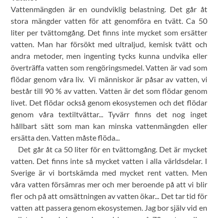
Vattenmängden är en oundviklig belastning. Det går åt
stora mängder vatten för att genomföra en tvätt. Ca 50
liter per tvättomgång. Det finns inte mycket som ersätter
vatten. Man har försökt med ultraljud, kemisk tvätt och
andra metoder, men ingenting tycks kunna undvika eller
överträffa vatten som rengöringsmedel. Vatten är vad som
flödar genom våra liv. Vi människor är påsar av vatten, vi
består till 90 % av vatten. Vatten är det som flödar genom
livet. Det flödar också genom ekosystemen och det flödar
genom våra textiltvättar... Tyvärr finns det nog inget
hållbart sätt som man kan minska vattenmängden eller
ersätta den. Vatten måste flöda...
Det går åt ca 50 liter för en tvättomgång. Det är mycket
vatten. Det finns inte så mycket vatten i alla världsdelar. I
Sverige är vi bortskämda med mycket rent vatten. Men
våra vatten försämras mer och mer beroende på att vi blir
fler och på att omsättningen av vatten ökar... Det tar tid för
vatten att passera genom ekosystemen. Jag bor själv vid en