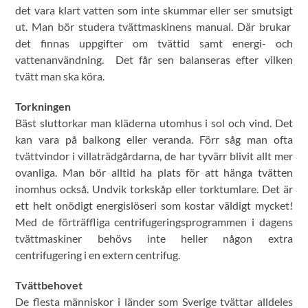
det vara klart vatten som inte skummar eller ser smutsigt
ut. Man bör studera tvättmaskinens manual. Där brukar
det finnas uppgifter om tvättid samt energi- och
vattenanvändning. Det får sen balanseras efter vilken
tvätt man ska köra.
Torkningen
Bäst sluttorkar man kläderna utomhus i sol och vind. Det
kan vara på balkong eller veranda. Förr såg man ofta
tvättvindor i villaträdgårdarna, de har tyvärr blivit allt mer
ovanliga. Man bör alltid ha plats för att hänga tvätten
inomhus också. Undvik torkskåp eller torktumlare. Det är
ett helt onödigt energislöseri som kostar väldigt mycket!
Med de förträffliga centrifugeringsprogrammen i dagens
tvättmaskiner behövs inte heller någon extra
centrifugering i en extern centrifug.
Tvättbehovet
De flesta människor i länder som Sverige tvättar alldeles