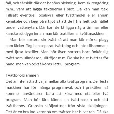
fall, och särskilt där det behövs blekning, kemisk rengöring
m.m., vara att lägga textilierna i blöt. Då kan man t.ex.
Tillsätt eventuell oxalsyra eller tvättmedel eller annan
kemikalie och lägg på något så att de hålls helt och hållet
under vattenytan. Där kan de få ligga några timmar eller
kanske ett dygn innan man kör textilierna i tvättmaskinen.
Man bör sortera sin tvätt så att man kör mörka plagg
som läcker färg i en separat tvättning och inte tillsammans
med ljusa textilier. Man bör även sortera bort finkänslig
tvätt som ullmössor, ulltröjor m.m. De ska helst tvättas för
hand, men kan också köras i ett ullprogram.
Tvättprogrammen
Det är inte lätt att välja mellan alla tvättprogram. De flesta
maskiner har för många programval, och i praktiken så
kommer användaren bara att köra med ett eller två
program. Man bör lära känna sin tvättmaskin och sitt
tvättbehov. Granska sköljvattnet från sista sköljningen.
Det är en bra indikator på om tvätten har blivit ren. Då ska