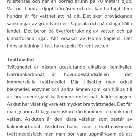
rullstensås och har en borrad brunn på 70 meters djup.
Vattnet hämtas djupt från åsen och det kan ha tagit flera
hundra år för vattnet att nå dit. Det sker oroväckande
sänkningar av grundvattnet i Uppsala och på många håll i
landet. Det beror på överförbrukning av vatten och på
klimatförändringar. Allt orsakat av Homo Sapiens. Det
finns anledning till att ha respekt för rent vatten.
Tvättmedlet
Tvättmedel är nästan uteslutande alkaliska kemikalier.
Natriumkarbonat är huvudbeståndsdelen i det
kommersiella tvättmedlet. Där tillsätter man också
blekmedel, enzymer och andra ämnen som kan hjälpa till
att bryta ner organiska ämnen som fastnat i klädesplaggen.
Asklut har visat sig vara ett mycket bra tvättmedel. Det får
man genom att lägga vedaskan från kaminen i en hink med
vatten. Askluten är den klara vätskan som består av
kaliumkarbonat. Askluten häller man i tvättmaskinens
tvättmedelsfack, men man bör vara uppmärksam på att