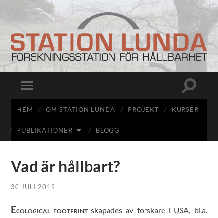
Station
Lunda
Slå
Slå
på/av
på/av
sökfält
mobilmeny
HEM
OM STATION LUNDA
PROJEKT
KURSER
PUBLIKATIONER
BLOGG
Vad är hållbart?
30 JULI 2019
E
skapades av forskare i USA, bl.a.
COLOGICAL FOOTPRINT