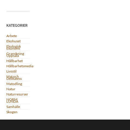
KATEGORIER
Arbete
Ekohuset
Ekologisk
Ekonomi
Granskning
Uppsala
Hållbarhet
Hållbarhetsmedia
Livsstil
Mat och
Delikatess
Matodling
Natur
Naturresurser
NORM
LUNDA
Samhälle
Skogen