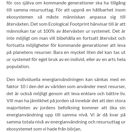
för oss själva om kommande generationer ska ha tillgång
till samma resursuttag. För att uppnå en hållbarhet inom
ekosystemen så måste människan anpassa sig till
återväxten. Det som Ecological Footprint hänvisar till är att
männsikan tar ut 100% av återväxten ur systemet. Det är
inte möjligt om man vill bibehålla en fortsatt återväxt och
fortsatta möjligheter för kommande generationer att leva
på planetens resurser. Bara en mycket liten del kan tas ut
ur systemet för eget bruk av en individ, eller av en arts hela
population.
Den individuella energianvändningen kan sänkas med en
faktor 10 i den del av världen som använder mest resurser,
det är också möjligt genom att leva enklare och bättre liv.
Vill man ha jämlikhet på jorden så innebär det att den stora
majoriteten av jordens befolkning kommer att öka sin
energianvändning upp till samma nivå. Vi är då kvar på
samma totala nivå av energianvändning och resursuttag ur
ekosystemet som vi hade från början.