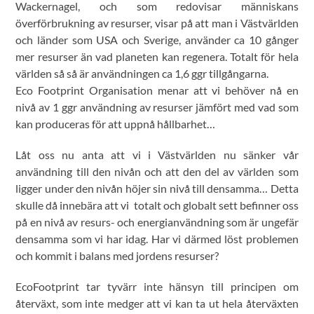
Wackernagel, och som redovisar människans
överförbrukning av resurser, visar på att man i Västvärlden
och länder som USA och Sverige, använder ca 10 gånger
mer resurser än vad planeten kan regenera. Totalt för hela
världen så så är användningen ca 1,6 ggr tillgångarna.
Eco Footprint Organisation menar att vi behöver nå en
nivå av 1 ggr användning av resurser jämfört med vad som
kan produceras för att uppnå hållbarhet…
Låt oss nu anta att vi i Västvärlden nu sänker vår
användning till den nivån och att den del av världen som
ligger under den nivån höjer sin nivå till densamma… Detta
skulle då innebära att vi totalt och globalt sett befinner oss
på en nivå av resurs- och energianvändning som är ungefär
densamma som vi har idag. Har vi därmed löst problemen
och kommit i balans med jordens resurser?
EcoFootprint tar tyvärr inte hänsyn till principen om
återväxt, som inte medger att vi kan ta ut hela återväxten