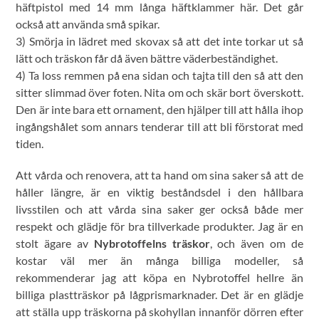
häftpistol med 14 mm långa häftklammer här. Det går
också att använda små spikar.
3) Smörja in lädret med skovax så att det inte torkar ut så
lätt och träskon får då även bättre väderbeständighet.
4) Ta loss remmen på ena sidan och tajta till den så att den
sitter slimmad över foten. Nita om och skär bort överskott.
Den är inte bara ett ornament, den hjälper till att hålla ihop
ingångshålet som annars tenderar till att bli förstorat med
tiden.
Att vårda och renovera, att ta hand om sina saker så att de
håller längre, är en viktig beståndsdel i den hållbara
livsstilen och att vårda sina saker ger också både mer
respekt och glädje för bra tillverkade produkter. Jag är en
stolt ägare av
Nybrotoffelns träskor
, och även om de
kostar väl mer än många billiga modeller, så
rekommenderar jag att köpa en Nybrotoffel hellre än
billiga plastträskor på lågprismarknader. Det är en glädje
att ställa upp träskorna på skohyllan innanför dörren efter