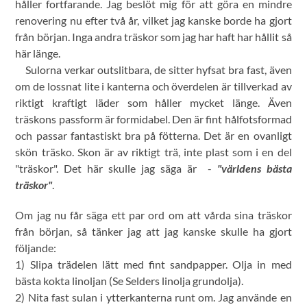
håller fortfarande. Jag beslöt mig för att göra en mindre
renovering nu efter två år, vilket jag kanske borde ha gjort
från början. Inga andra träskor som jag har haft har hållit så
här länge.
Sulorna verkar outslitbara, de sitter hyfsat bra fast, även
om de lossnat lite i kanterna och överdelen är tillverkad av
riktigt kraftigt läder som håller mycket länge. Även
träskons passform är formidabel. Den är fint hålfotsformad
och passar fantastiskt bra på fötterna. Det är en ovanligt
skön träsko. Skon är av riktigt trä, inte plast som i en del
"träskor". Det här skulle jag säga är -
"världens bästa
träskor"
.
Om jag nu får säga ett par ord om att vårda sina träskor
från början, så tänker jag att jag kanske skulle ha gjort
följande:
1) Slipa trädelen lätt med fint sandpapper. Olja in med
bästa kokta linoljan (Se Selders linolja grundolja).
2) Nita fast sulan i ytterkanterna runt om. Jag använde en