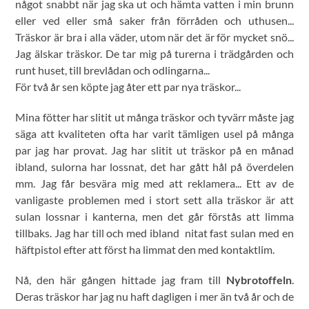
något snabbt när jag ska ut och hämta vatten i min brunn
eller ved eller små saker från förråden och uthusen...
Träskor är bra i alla väder, utom när det är för mycket snö...
Jag älskar träskor. De tar mig på turerna i trädgården och
runt huset, till brevlådan och odlingarna...
För två år sen köpte jag åter ett par nya träskor...
Mina fötter har slitit ut många träskor och tyvärr måste jag
säga att kvaliteten ofta har varit tämligen usel på många
par jag har provat. Jag har slitit ut träskor på en månad
ibland, sulorna har lossnat, det har gått hål på överdelen
mm. Jag får besvära mig med att reklamera... Ett av de
vanligaste problemen med i stort sett alla träskor är att
sulan lossnar i kanterna, men det går förstås att limma
tillbaks. Jag har till och med ibland nitat fast sulan med en
häftpistol efter att först ha limmat den med kontaktlim.
Nå, den här gången hittade jag fram till
Nybrotoffeln
.
Deras träskor har jag nu haft dagligen i mer än två år och de