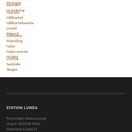
Ekologisk
Ekonomi
Granskning
Uppsala
Hållbarhet
Hållbarhetsmedia
Livsstil
Mat och
Delikatess
Matodling
Natur
Naturresurser
NORM
LUNDA
Samhälle
Skogen
STATION LUNDA
Föreningen Station Lunda
Org.nr: 802548-9066
Danmarks Lunda 21