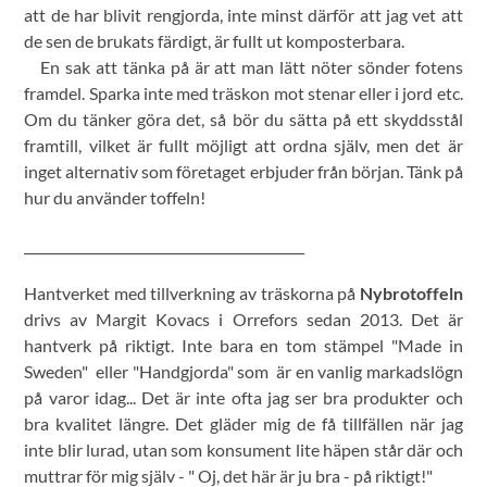
att de har blivit rengjorda, inte minst därför att jag vet att
de sen de brukats färdigt, är fullt ut komposterbara.
En sak att tänka på är att man lätt nöter sönder fotens
framdel. Sparka inte med träskon mot stenar eller i jord etc.
Om du tänker göra det, så bör du sätta på ett skyddsstål
framtill, vilket är fullt möjligt att ordna själv, men det är
inget alternativ som företaget erbjuder från början. Tänk på
hur du använder toffeln!
___________________________________________
Hantverket med tillverkning av träskorna på
Nybrotoffeln
drivs av Margit Kovacs i Orrefors sedan 2013. Det är
hantverk på riktigt. Inte bara en tom stämpel "Made in
Sweden" eller "Handgjorda" som är en vanlig markadslögn
på varor idag... Det är inte ofta jag ser bra produkter och
bra kvalitet längre. Det gläder mig de få tillfällen när jag
inte blir lurad, utan som konsument lite häpen står där och
muttrar för mig själv - " Oj, det här är ju bra - på riktigt!"