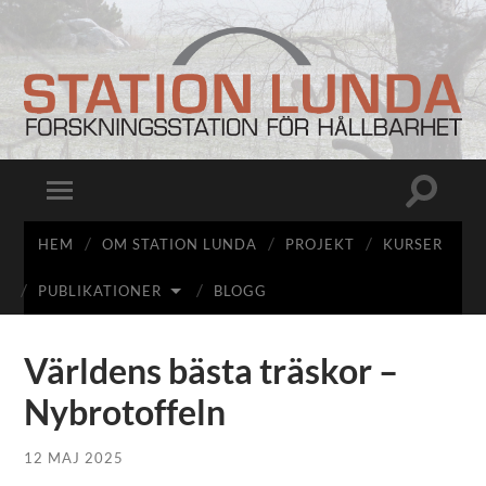
Station
Lunda
Slå
Slå
på/av
på/av
sökfält
mobilmeny
HEM
OM STATION LUNDA
PROJEKT
KURSER
PUBLIKATIONER
BLOGG
Världens bästa träskor –
Nybrotoffeln
12 MAJ 2025