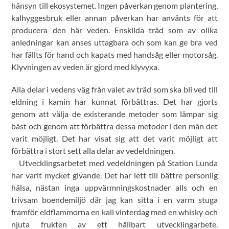
hänsyn till ekosystemet. Ingen påverkan genom plantering,
kalhyggesbruk eller annan påverkan har använts för att
producera den här veden. Enskilda träd som av olika
anledningar kan anses uttagbara och som kan ge bra ved
har fällts för hand och kapats med handsåg eller motorsåg.
Klyvningen av veden är gjord med klyvyxa.
Alla delar i vedens väg från valet av träd som ska bli ved till
eldning i kamin har kunnat förbättras. Det har gjorts
genom att välja de existerande metoder som lämpar sig
bäst och genom att förbättra dessa metoder i den mån det
varit möjligt. Det har visat sig att det varit möjligt att
förbättra i stort sett alla delar av vedeldningen.
Utvecklingsarbetet med vedeldningen på Station Lunda
har varit mycket givande. Det har lett till bättre personlig
hälsa, nästan inga uppvärmningskostnader alls och en
trivsam boendemiljö där jag kan sitta i en varm stuga
framför eldflammorna en kall vinterdag med en whisky och
njuta frukten av ett hållbart utvecklingarbete.