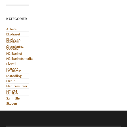
KATEGORIER
Arbete
Ekohuset
Ekologisk
Ekonomi
Granskning
Uppsala
Hållbarhet
Hållbarhetsmedia
Livsstil
Mat och
Delikatess
Matodling
Natur
Naturresurser
NORM
LUNDA
Samhälle
Skogen