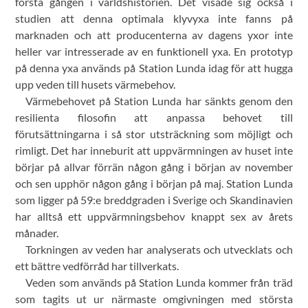
första gången i världshistorien. Det visade sig också i
studien att denna optimala klyvyxa inte fanns på
marknaden och att producenterna av dagens yxor inte
heller var intresserade av en funktionell yxa. En prototyp
på denna yxa används på Station Lunda idag för att hugga
upp veden till husets värmebehov.
Värmebehovet på Station Lunda har sänkts genom den
resilienta filosofin att anpassa behovet till
förutsättningarna i så stor utsträckning som möjligt och
rimligt. Det har inneburit att uppvärmningen av huset inte
börjar på allvar förrän någon gång i början av november
och sen upphör någon gång i början på maj. Station Lunda
som ligger på 59:e breddgraden i Sverige och Skandinavien
har alltså ett uppvärmningsbehov knappt sex av årets
månader.
Torkningen av veden har analyserats och utvecklats och
ett bättre vedförråd har tillverkats.
Veden som används på Station Lunda kommer från träd
som tagits ut ur närmaste omgivningen med största