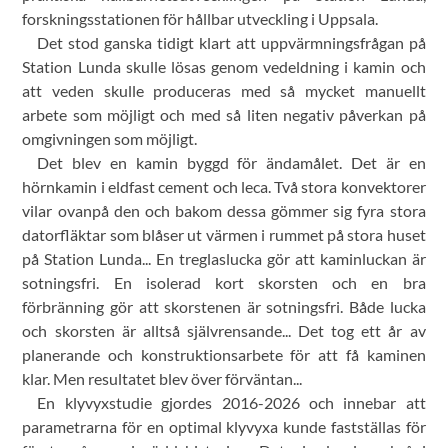
forskningsstationen för hållbar utveckling i Uppsala.
Det stod ganska tidigt klart att uppvärmningsfrågan på
Station Lunda skulle lösas genom vedeldning i kamin och
att veden skulle produceras med så mycket manuellt
arbete som möjligt och med så liten negativ påverkan på
omgivningen som möjligt.
Det blev en kamin byggd för ändamålet. Det är en
hörnkamin i eldfast cement och leca. Två stora konvektorer
vilar ovanpå den och bakom dessa gömmer sig fyra stora
datorfläktar som blåser ut värmen i rummet på stora huset
på Station Lunda... En treglaslucka gör att kaminluckan är
sotningsfri. En isolerad kort skorsten och en bra
förbränning gör att skorstenen är sotningsfri. Både lucka
och skorsten är alltså självrensande... Det tog ett år av
planerande och konstruktionsarbete för att få kaminen
klar. Men resultatet blev över förväntan...
En klyvyxstudie gjordes 2016-2026 och innebar att
parametrarna för en optimal klyvyxa kunde fastställas för