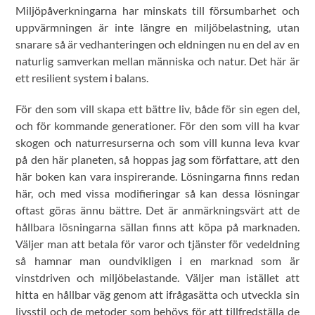
Miljöpåverkningarna har minskats till försumbarhet och
uppvärmningen är inte längre en miljöbelastning, utan
snarare så är vedhanteringen och eldningen nu en del av en
naturlig samverkan mellan människa och natur. Det här är
ett resilient system i balans.
För den som vill skapa ett bättre liv, både för sin egen del,
och för kommande generationer. För den som vill ha kvar
skogen och naturresurserna och som vill kunna leva kvar
på den här planeten, så hoppas jag som författare, att den
här boken kan vara inspirerande. Lösningarna finns redan
här, och med vissa modifieringar så kan dessa lösningar
oftast göras ännu bättre. Det är anmärkningsvärt att de
hållbara lösningarna sällan finns att köpa på marknaden.
Väljer man att betala för varor och tjänster för vedeldning
så hamnar man oundvikligen i en marknad som är
vinstdriven och miljöbelastande. Väljer man istället att
hitta en hållbar väg genom att ifrågasätta och utveckla sin
livsstil och de metoder som behövs för att tillfredställa de