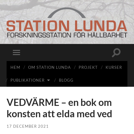
Station
Lunda
Slå
Slå
på/av
på/av
sökfält
mobilmeny
HEM
OM STATION LUNDA
PROJEKT
KURSER
PUBLIKATIONER
BLOGG
VEDVÄRME – en bok om
konsten att elda med ved
17 DECEMBER 2021