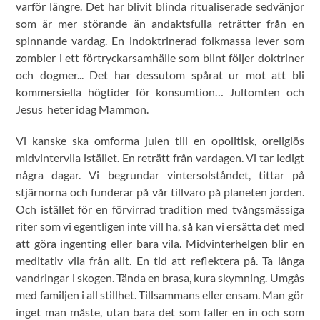
varför längre. Det har blivit blinda ritualiserade sedvänjor
som är mer störande än andaktsfulla reträtter från en
spinnande vardag. En indoktrinerad folkmassa lever som
zombier i ett förtryckarsamhälle som blint följer doktriner
och dogmer... Det har dessutom spårat ur mot att bli
kommersiella högtider för konsumtion… Jultomten och
Jesus heter idag Mammon.
Vi kanske ska omforma julen till en opolitisk, oreligiös
midvintervila istället. En reträtt från vardagen. Vi tar ledigt
några dagar. Vi begrundar vintersolståndet, tittar på
stjärnorna och funderar på vår tillvaro på planeten jorden.
Och istället för en förvirrad tradition med tvångsmässiga
riter som vi egentligen inte vill ha, så kan vi ersätta det med
att göra ingenting eller bara vila. Midvinterhelgen blir en
meditativ vila från allt. En tid att reflektera på. Ta långa
vandringar i skogen. Tända en brasa, kura skymning. Umgås
med familjen i all stillhet. Tillsammans eller ensam. Man gör
inget man måste, utan bara det som faller en in och som