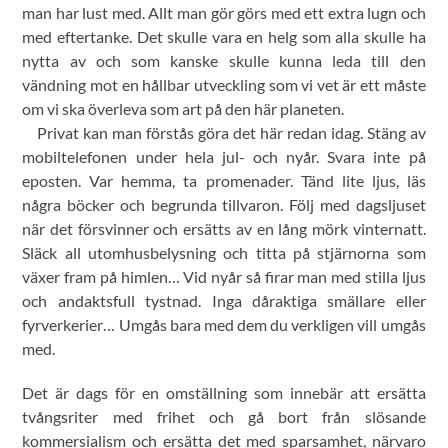
man har lust med. Allt man gör görs med ett extra lugn och
med eftertanke. Det skulle vara en helg som alla skulle ha
nytta av och som kanske skulle kunna leda till den
vändning mot en hållbar utveckling som vi vet är ett måste
om vi ska överleva som art på den här planeten.
Privat kan man förstås göra det här redan idag. Stäng av
mobiltelefonen under hela jul- och nyår. Svara inte på
eposten. Var hemma, ta promenader. Tänd lite ljus, läs
några böcker och begrunda tillvaron. Följ med dagsljuset
när det försvinner och ersätts av en lång mörk vinternatt.
Släck all utomhusbelysning och titta på stjärnorna som
växer fram på himlen… Vid nyår så firar man med stilla ljus
och andaktsfull tystnad. Inga dåraktiga smällare eller
fyrverkerier… Umgås bara med dem du verkligen vill umgås
med.
Det är dags för en omställning som innebär att ersätta
tvångsriter med frihet och gå bort från slösande
kommersialism och ersätta det med sparsamhet, närvaro