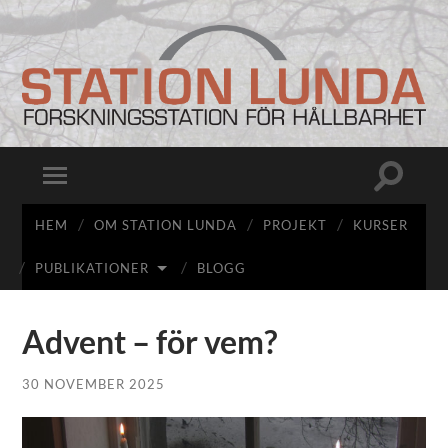
Station
Lunda
Slå
Slå
på/av
på/av
sökfält
mobilmeny
HEM
OM STATION LUNDA
PROJEKT
KURSER
PUBLIKATIONER
BLOGG
Advent – för vem?
30 NOVEMBER 2025