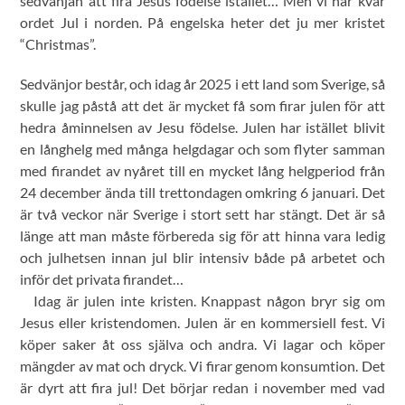
sedvänjan att fira Jesus födelse istället… Men vi har kvar
ordet Jul i norden. På engelska heter det ju mer kristet
“Christmas”.
Sedvänjor består, och idag år 2025 i ett land som Sverige, så
skulle jag påstå att det är mycket få som firar julen för att
hedra åminnelsen av Jesu födelse. Julen har istället blivit
en långhelg med många helgdagar och som flyter samman
med firandet av nyåret till en mycket lång helgperiod från
24 december ända till trettondagen omkring 6 januari. Det
är två veckor när Sverige i stort sett har stängt. Det är så
länge att man måste förbereda sig för att hinna vara ledig
och julhetsen innan jul blir intensiv både på arbetet och
inför det privata firandet…
Idag är julen inte kristen. Knappast någon bryr sig om
Jesus eller kristendomen. Julen är en kommersiell fest. Vi
köper saker åt oss själva och andra. Vi lagar och köper
mängder av mat och dryck. Vi firar genom konsumtion. Det
är dyrt att fira jul! Det börjar redan i november med vad