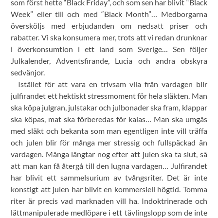
som först hette “Black Friday”, och som sen har blivit “Black
Week” eller till och med “Black Month”… Medborgarna
översköljs med erbjudanden om nedsatt priser och
rabatter. Vi ska konsumera mer, trots att vi redan drunknar
i överkonsumtion i ett land som Sverige… Sen följer
Julkalender, Adventsfirande, Lucia och andra obskyra
sedvänjor.
Istället för att vara en trivsam vila från vardagen blir
julfirandet ett hektiskt stressmoment för hela släkten. Man
ska köpa julgran, julstakar och julbonader ska fram, klappar
ska köpas, mat ska förberedas för kalas… Man ska umgås
med släkt och bekanta som man egentligen inte vill träffa
och julen blir för många mer stressig och fullspäckad än
vardagen. Många längtar nog efter att julen ska ta slut, så
att man kan få återgå till den lugna vardagen… Julfirandet
har blivit ett sammelsurium av tvångsriter. Det är inte
konstigt att julen har blivit en kommersiell högtid. Tomma
riter är precis vad marknaden vill ha. Indoktrinerade och
lättmanipulerade medlöpare i ett tävlingslopp som de inte