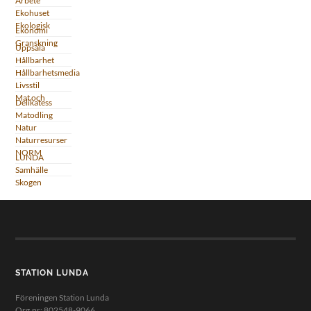
Arbete
Ekohuset
Ekologisk
Ekonomi
Granskning
Uppsala
Hållbarhet
Hållbarhetsmedia
Livsstil
Mat och
Delikatess
Matodling
Natur
Naturresurser
NORM
LUNDA
Samhälle
Skogen
STATION LUNDA
Föreningen Station Lunda
Org.nr: 802548-9066