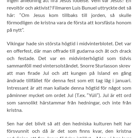
ingen anledning att fira Jesus födelse. Vem var Jesus? En
revoltör och aktivist? Filmaren Luis Bunuel uttryckte det så
här: “Om Jesus kom tillbaks till jorden, så skulle
förmodligen de kristna vara de första att korsfästa honom
på nytt”.
Vikingar hade sin största högtid i midvinterblotet. Det var
en offerfest, där man offrade till gudarna och åt och drack
och festade. Det var en midvinterhögtid som tidvis
sammanföll med vintersolståndet. Snorre Sturlasson skrev
att man firade Jul och att kungen på Island en gång
ändrade tillfället för denna fest som ett tag låg i januari.
Intressant är att man kallade denna högtid för något som
påminner mycket om ordet Jul (T.ex. “Yúli”). Jul är ett ord
som sannolikt härstammar från hedningar, och inte från
kristna.
Sen har det blivit så att den hedniska kulturen helt har
försvunnit och då är det som finns kvar, den kristna