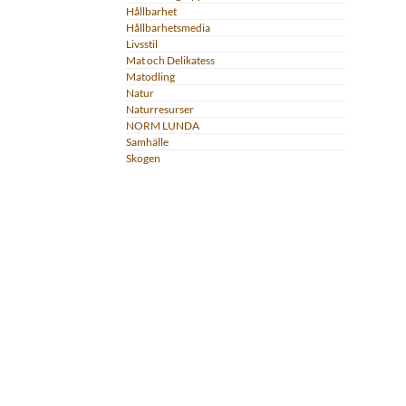
Hållbarhet
Hållbarhetsmedia
Livsstil
Mat och Delikatess
Matodling
Natur
Naturresurser
NORM LUNDA
Samhälle
Skogen