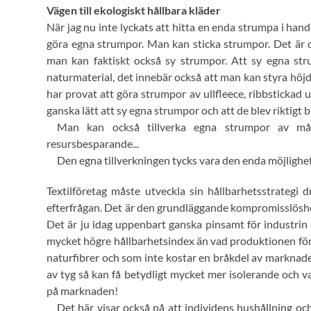
Vägen till ekologiskt hållbara kläder
När jag nu inte lyckats att hitta en enda strumpa i han
göra egna strumpor. Man kan sticka strumpor. Det är o
man kan faktiskt också sy strumpor. Att sy egna st
naturmaterial, det innebär också att man kan styra höjd
har provat att göra strumpor av ullfleece, ribbstickad u
ganska lätt att sy egna strumpor och att de blev riktigt 
Man kan också tillverka egna strumpor av mån
resursbesparande...
Den egna tillverkningen tycks vara den enda möjlighete
Textilföretag måste utveckla sin hållbarhetsstrategi
efterfrågan. Det är den grundläggande kompromisslöshet
Det är ju idag uppenbart ganska pinsamt för industrin
mycket högre hållbarhetsindex än vad produktionen för
naturfibrer och som inte kostar en bråkdel av marknaden
av tyg så kan få betydligt mycket mer isolerande och 
på marknaden!
Det här visar också på att individens hushållning oc