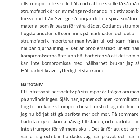
ullstrumpor inte skulle hålla och att de skulle få så 
strumpfabrik är en av många nydanande initiativ som börj
försvunnit från Sverige så börjar det nu spira småföre
material som är basen för våra kläder. Gotlands strum
högsta andelen ull som finns på marknaden och det är 
strumpfabrik importerar man tyvärr ull och garn från a
hållbar djurhållning, vilket är problematiskt ur ett hå
kompromisserna äter upp hållbarheten så att det som bli
kan inte kompromissa med hållbarhet brukar jag säga
Hållbarhet kräver ytterlighetstänkande.
Barfotaliv
Ett intressant perspektiv på strumpor är frågan om m
på användningen. Själv har jag mer och mer kommit att 
hög förbrukade strumpor i huset förstod jag inte hur 
jag nu börjat att gå barfota mer och mer. På sommaren 
barfota i cykelskorna påväg till staden, och barfota 
inte strumpor för värmens skull. Det är för att det k
vänjer sig och blir härdade. Jag har provat och har