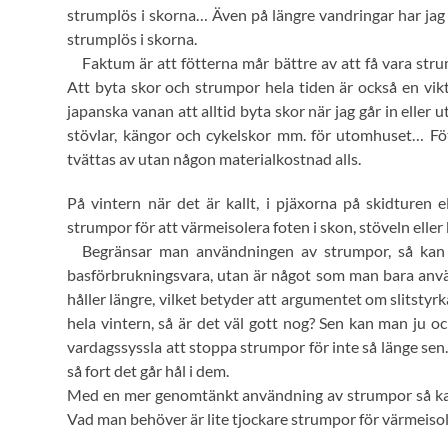
strumplös i skorna… Även på längre vandringar har jag u
strumplös i skorna.
Faktum är att fötterna mår bättre av att få vara stru
Att byta skor och strumpor hela tiden är också en vik
japanska vanan att alltid byta skor när jag går in eller 
stövlar, kängor och cykelskor mm. för utomhuset… Fö
tvättas av utan någon materialkostnad alls.
På vintern när det är kallt, i pjäxorna på skidture
strumpor för att värmeisolera foten i skon, stöveln elle
Begränsar man användningen av strumpor, så kan 
basförbrukningsvara, utan är något som man bara använ
håller längre, vilket betyder att argumentet om slitstyr
hela vintern, så är det väl gott nog? Sen kan man ju oc
vardagssyssla att stoppa strumpor för inte så länge se
så fort det går hål i dem.
Med en mer genomtänkt användning av strumpor så kan 
Vad man behöver är lite tjockare strumpor för värmeisol