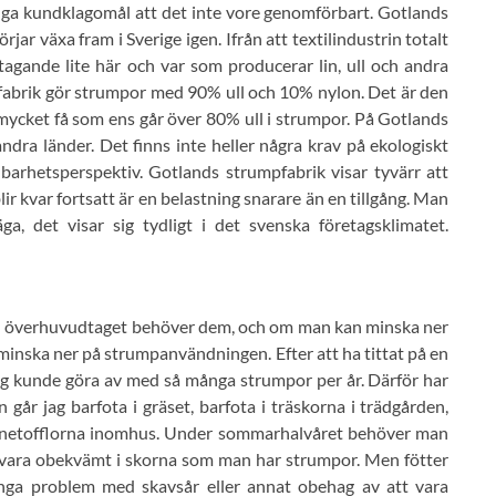
många kundklagomål att det inte vore genomförbart. Gotlands
ar växa fram i Sverige igen. Ifrån att textilindustrin totalt
tagande lite här och var som producerar lin, ull och andra
pfabrik gör strumpor med 90% ull och 10% nylon. Det är den
mycket få som ens går över 80% ull i strumpor. På Gotlands
ndra länder. Det finns inte heller några krav på ekologiskt
llbarhetsperspektiv. Gotlands strumpfabrik visar tyvärr att
r kvar fortsatt är en belastning snarare än en tillgång. Man
, det visar sig tydligt i det svenska företagsklimatet.
an överhuvudtaget behöver dem, och om man kan minska ner
minska ner på strumpanvändningen. Efter att ha tittat på en
jag kunde göra av med så många strumpor per år. Därför har
går jag barfota i gräset, barfota i träskorna i trädgården,
i innetofflorna inomhus. Under sommarhalvåret behöver man
an vara obekvämt i skorna som man har strumpor. Men fötter
 inga problem med skavsår eller annat obehag av att vara