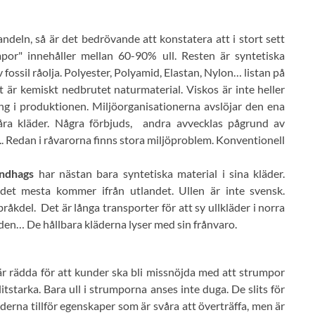
deln, så är det bedrövande att konstatera att i stort sett
mpor" innehåller mellan 60-90% ull. Resten är syntetiska
fossil råolja. Polyester, Polyamid, Elastan, Nylon… listan på
t är kemiskt nedbrutet naturmaterial. Viskos är inte heller
g i produktionen. Miljöorganisationerna avslöjar den ena
våra kläder. Några förbjuds, andra avvecklas pågrund av
... Redan i råvarorna finns stora miljöproblem. Konventionell
undhags
har nästan bara syntetiska material i sina kläder.
det mesta kommer ifrån utlandet. Ullen är inte svensk.
bråkdel. Det är långa transporter för att sy ullkläder i norra
rlden… De hållbara kläderna lyser med sin frånvaro.
är rädda för att kunder ska bli missnöjda med att strumpor
itstarka. Bara ull i strumporna anses inte duga. De slits för
läderna tillför egenskaper som är svåra att överträffa, men är