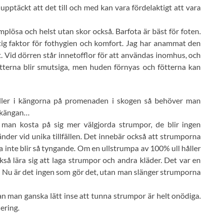
pptäckt att det till och med kan vara fördelaktigt att vara
mplösa och helst utan skor också. Barfota är bäst för foten.
tig faktor för fothygien och komfort. Jag har anammat den
ut. Vid dörren står innetofflor för att användas inomhus, och
tterna blir smutsiga, men huden förnyas och fötterna kan
n eller i kängorna på promenaden i skogen så behöver man
r kängan…
man kosta på sig mer välgjorda strumpor, de blir ingen
der vid unika tillfällen. Det innebär också att strumporna
ka inte blir så tyngande. Om en ullstrumpa av 100% ull håller
kså lära sig att laga strumpor och andra kläder. Det var en
n. Nu är det ingen som gör det, utan man slänger strumporna
man ganska lätt inse att tunna strumpor är helt onödiga.
ering.