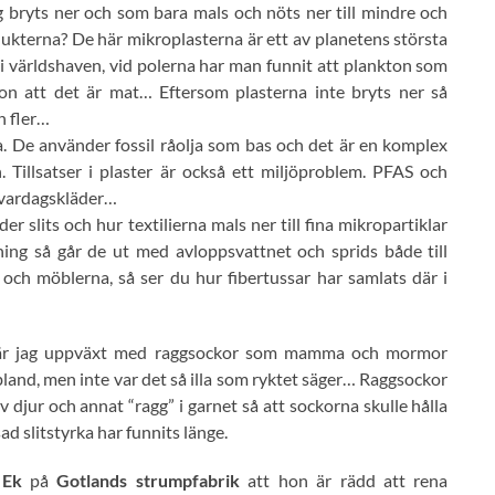
g bryts ner och som bara mals och nöts ner till mindre och
odukterna? De här mikroplasterna är ett av planetens största
 i världshaven, vid polerna har man funnit att plankton som
ron att det är mat… Eftersom plasterna inte bryts ner så
h fler…
. De använder fossil råolja som bas och det är en komplex
 Tillsatser i plaster är också ett miljöproblem. PFAS och
 vardagskläder…
der slits och hur textilierna mals ner till fina mikropartiklar
ing så går de ut med avloppsvattnet och sprids både till
och möblerna, så ser du hur fibertussar har samlats där i
älv är jag uppväxt med raggsockor som mamma och mormor
ibland, men inte var det så illa som ryktet säger… Raggsockor
v djur och annat “ragg” i garnet så att sockorna skulle hålla
d slitstyrka har funnits länge.
 Ek
på
Gotlands strumpfabrik
att hon är rädd att rena