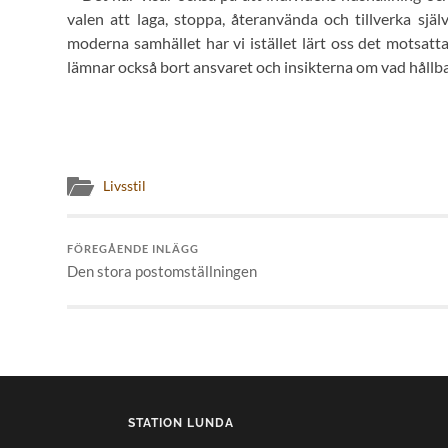
valen att laga, stoppa, återanvända och tillverka sjä
moderna samhället har vi istället lärt oss det motsatta
lämnar också bort ansvaret och insikterna om vad hållb
Livsstil
FÖREGÅENDE INLÄGG
Den stora postomställningen
STATION LUNDA