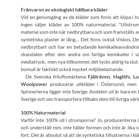
Frånvaron av ekologiskt hållbara kläder
Vid en genomgång av de kläder som finns att köpa i han
ingen säljer kläder av 100% naturmaterial. "Ullstru
material som inte när nedbrytbara och som framställs av 
syntetiska plaster är lång… Det finns också Viskos. De
nedbrytbart och har en betydande kemikalieanvändnin
skandalen efter den andra om farliga kemikalier i 
mediatryck, men nya tillkommer, det tycks aldrig ta slut
bomull är faktiskt också mycket miljöbelastande.
De Svenska friluftsmärkena
Fjällräven, Haglöfs, L
Woolpower
producerar ullkläder i Östersund, men 
Spinnerierna ligger inte Sverige. Andelen ull är bara en 
Sverige och sen transportera tillbaks dem till övriga vä
100% Naturmaterial
Varför inte 100% ull i strumporna? Jo, producenterna 
och underställ mm, inte håller formen och inte är lika sl
fort. Det är absolut så att de syntetiska tillsatserna i k