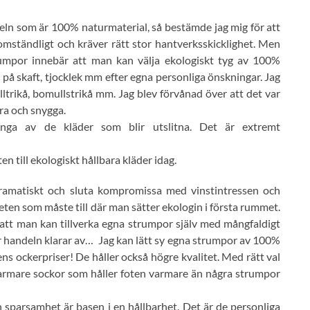
deln som är 100% naturmaterial, så bestämde jag mig för att
mständligt och kräver rätt stor hantverksskicklighet. Men
rumpor innebär att man kan välja ekologiskt tyg av 100%
 på skaft, tjocklek mm efter egna personliga önskningar. Jag
lltrikå, bomullstrikå mm. Jag blev förvånad över att det var
bra och snygga.
ga av de kläder som blir utslitna. Det är extremt
n till ekologiskt hållbara kläder idag.
 dramatiskt och sluta kompromissa med vinstintressen och
en som måste till där man sätter ekologin i första rummet.
 att man kan tillverka egna strumpor själv med mångfaldigt
 handeln klarar av… Jag kan lätt sy egna strumpor av 100%
s ockerpriser! De håller också högre kvalitet. Med rätt val
varmare sockor som håller foten varmare än några strumpor
h sparsamhet är basen i en hållbarhet. Det är de personliga