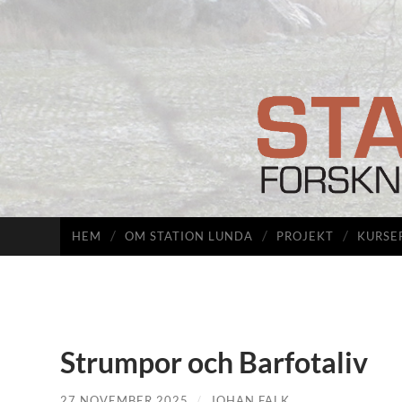
HEM
OM STATION LUNDA
PROJEKT
KURSE
Strumpor och Barfotaliv
27 NOVEMBER 2025
/
JOHAN FALK