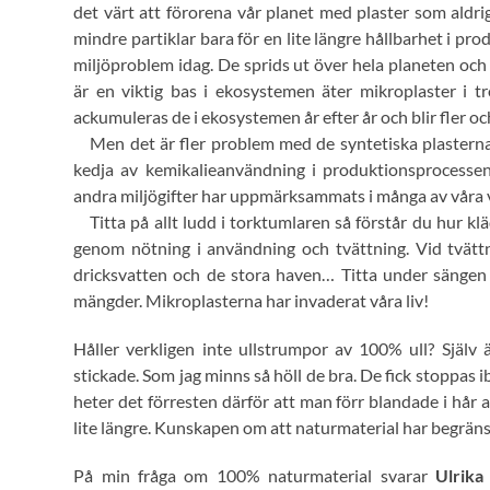
det värt att förorena vår planet med plaster som aldri
mindre partiklar bara för en lite längre hållbarhet i pr
miljöproblem idag. De sprids ut över hela planeten och
är en viktig bas i ekosystemen äter mikroplaster i t
ackumuleras de i ekosystemen år efter år och blir fler oc
Men det är fler problem med de syntetiska plasterna
kedja av kemikalieanvändning i produktionsprocessen.
andra miljögifter har uppmärksammats i många av våra
Titta på allt ludd i torktumlaren så förstår du hur klä
genom nötning i användning och tvättning. Vid tvättn
dricksvatten och de stora haven… Titta under sängen 
mängder. Mikroplasterna har invaderat våra liv!
Håller verkligen inte ullstrumpor av 100% ull? Sj
stickade. Som jag minns så höll de bra. De fick stoppas 
heter det förresten därför att man förr blandade i hår a
lite längre. Kunskapen om att naturmaterial har begränsa
På min fråga om 100% naturmaterial svarar
Ulrika