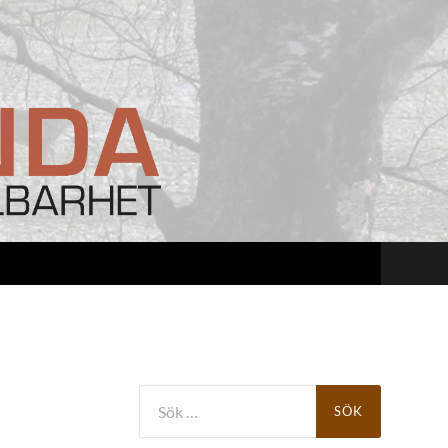
Sök
efter: