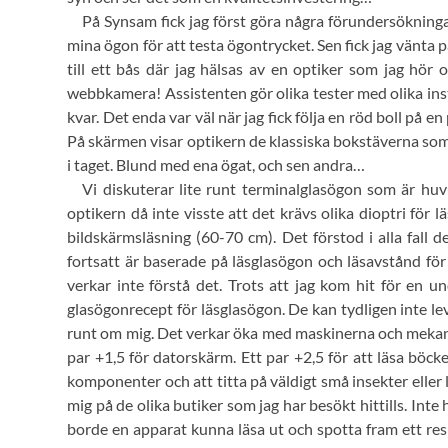
På Synsam fick jag först göra några förundersökningar
mina ögon för att testa ögontrycket. Sen fick jag vänta p
till ett bås där jag hälsas av en optiker som jag hör
webbkamera! Assistenten gör olika tester med olika i
kvar. Det enda var väl när jag fick följa en röd boll på
På skärmen visar optikern de klassiska bokstäverna som 
i taget. Blund med ena ögat, och sen andra…
Vi diskuterar lite runt terminalglasögon som är huvud
optikern då inte visste att det krävs olika dioptri för
bildskärmsläsning (60-70 cm). Det förstod i alla fall 
fortsatt är baserade på läsglasögon och läsavstånd för
verkar inte förstå det. Trots att jag kom hit för en 
glasögonrecept för läsglasögon. De kan tydligen inte l
runt om mig. Det verkar öka med maskinerna och mekanis
par +1,5 för datorskärm. Ett par +2,5 för att läsa böcke
komponenter och att titta på väldigt små insekter eller l
mig på de olika butiker som jag har besökt hittills. Inte
borde en apparat kunna läsa ut och spotta fram ett res