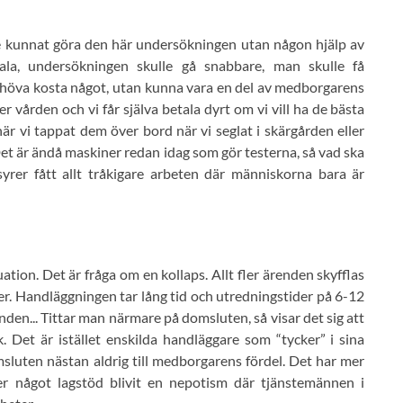
e kunnat göra den här undersökningen utan någon hjälp av
mala, undersökningen skulle gå snabbare, man skulle få
 behöva kosta något, utan kunna vara en del av medborgarens
er vården och vi får själva betala dyrt om vi vill ha de bästa
är vi tappat dem över bord när vi seglat i skärgården eller
t är ändå maskiner redan idag som gör testerna, så vad ska
yrer fått allt tråkigare arbeten där människorna bara är
tion. Det är fråga om en kollaps. Allt fler ärenden skyfflas
ser. Handläggningen tar lång tid och utredningstider på 6-12
en... Tittar man närmare på domsluten, så visar det sig att
k. Det är istället enskilda handläggare som “tycker” i sina
sluten nästan aldrig till medborgarens fördel. Det har mer
er något lagstöd blivit en nepotism där tjänstemännen i