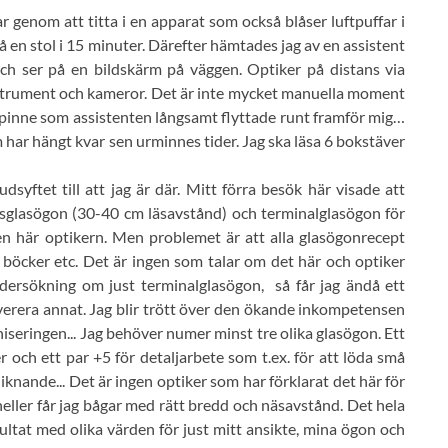
 genom att titta i en apparat som också blåser luftpuffar i
å en stol i 15 minuter. Därefter hämtades jag av en assistent
 och ser på en bildskärm på väggen. Optiker på distans via
nstrument och kameror. Det är inte mycket manuella moment
 en pinne som assistenten långsamt flyttade runt framför mig…
har hängt kvar sen urminnes tider. Jag ska läsa 6 bokstäver
syftet till att jag är där. Mitt förra besök här visade att
 läsglasögon (30-40 cm läsavstånd) och terminalglasögon för
den här optikern. Men problemet är att alla glasögonrecept
 böcker etc. Det är ingen som talar om det här och optiker
undersökning om just terminalglasögon, så får jag ändå ett
everera annat. Jag blir trött över den ökande inkompetensen
eringen... Jag behöver numer minst tre olika glasögon. Ett
r och ett par +5 för detaljarbete som t.ex. för att löda små
iknande... Det är ingen optiker som har förklarat det här för
 heller får jag bågar med rätt bredd och näsavstånd. Det hela
ultat med olika värden för just mitt ansikte, mina ögon och