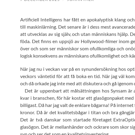
Artificiell Intelligens har fått en apokalyptisk klang o
till maskinlärning. Det senare är i dess mest avancerad
att utvecklas av sig själv, och utan människans hjälp. 
föda. Det finns en uppsjö av Hollywood-filmer inom g
över och som ser människor som ofullkomliga och onödi
logisk konsekvens av människans ofullkomlighet och k
När jag nu i veckan var på en synundersökning hos optik
veckors väntetid för att få boka en tid. När jag väl kom
och då orkade jag inte med att diskutera och gå igenom 
Det är uppenbart att målsättningen hos Synsam är at
kvar i branschen, för här kostar ett glasögonpaket med
billigast. Då har jag valt de enklare bågarna! På interne
kronor. Då är det kvalitetsbågar i titan och bra gångjä
Det är två danskar som startade företaget ExtraOptica
glasögon. Det är mellanhänder och ockrare som skor sig
syn och ser det som en kvalitetsinvestering…