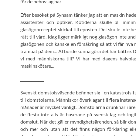
för de behov jag har...
Efter besöket på Synsam tänker jag att en maskin had
assistenter och optiker. Kötiderna skulle bli mini
glasögonreceptet skickat till eposten. Det skulle inte
rätt till vård. Idag ligger märkligt nog glasögon inte und
glasögonen och kanske en försäkring så att vi får nya n
trampat på dem… AI borde kunna göra det här bättre. De
vi med människorna till? Vi har med dagens halvblas
maskinskötare...
_____________
Svenskt domstolsväsende befinner sig i en katastrofsitua
till domstolarna. Människor överklagar till flera instan
månader är mycket vanligt. Domstolarna drunknar i ärend
de flesta inte alls är baserade på svensk lag och logi
domslut. När det gäller myndighetsärenden, så blir dom
och mer och utan att det finns någon förklaring ell