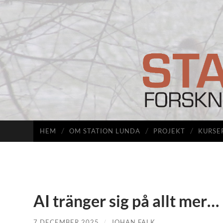
HEM
OM STATION LUNDA
PROJEKT
KURSE
AI tränger sig på allt mer…
7 DECEMBER 2025
/
JOHAN FALK