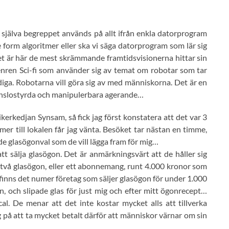
ch själva begreppet används på allt ifrån enkla datorprogram
e form algoritmer eller ska vi säga datorprogram som lär sig
Det är här de mest skrämmande framtidsvisionerna hittar sin
enren Sci-fi som använder sig av temat om robotar som tar
ga. Robotarna vill göra sig av med människorna. Det är en
änslostyrda och manipulerbara agerande…
erkedjan Synsam, så fick jag först konstatera att det var 3
mer till lokalen får jag vänta. Besöket tar nästan en timme,
de glasögonval som de vill lägga fram för mig…
t sälja glasögon. Det är anmärkningsvärt att de håller sig
 två glasögon, eller ett abonnemang, runt 4.000 kronor som
t finns det numer företag som säljer glasögon för under 1.000
rn, och slipade glas för just mig och efter mitt ögonrecept…
l. De menar att det inte kostar mycket alls att tillverka
 på att ta mycket betalt därför att människor värnar om sin