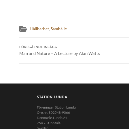
Hållbarhet
,
Samhälle
FÖREGÅENDE INLÄGG
Man and Nature – A Lecture by Alan Watts
STATION LUNDA
Föreningen Station Lunda
Org.nr: 802548-9066
Danmarks Lunda 21
754 73 Uppsala
Sweden