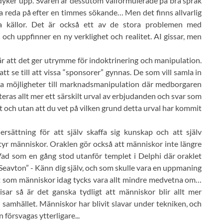
 dyker upp. Svaren är dessutom välformulerade på bra språk
eta reda på efter en timmes sökande… Men det finns allvarlig
ga källor. Det är också ett av de stora problemen med
 och uppfinner en ny verklighet och realitet. AI gissar, men
är att det ger utrymme för indoktrinering och manipulation.
 se till att vissa “sponsorer” gynnas. De som vill samla in
a möjligheter till marknadsmanipulation där medborgaren
teras allt mer ett särskilt urval av erbjudanden och svar som
et och utan att du vet på vilken grund detta urval har kommit
rsättning för att själv skaffa sig kunskap och att själv
styr människor. Oraklen gör också att människor inte längre
 Vad som en gång stod utanför templet i Delphi där oraklet
Seavton” - Känn dig själv, och som skulle vara en uppmaning
got som människor idag tycks vara allt mindre medvetna om…
r så är det ganska tydligt att människor blir allt mer
samhället. Människor har blivit slavar under tekniken, och
 försvagas ytterligare...