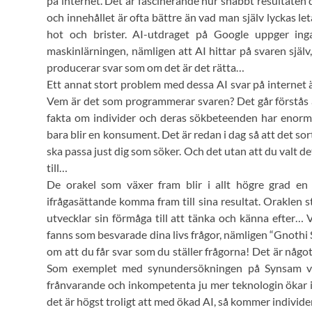
på internet. Det är fascinerande hur snabbt resultaten
och innehållet är ofta bättre än vad man själv lyckas l
hot och brister. AI-utdraget på Google uppger in
maskinlärningen, nämligen att AI hittar på svaren själv,
producerar svar som om det är det rätta…
Ett annat stort problem med dessa AI svar på internet 
Vem är det som programmerar svaren? Det går förstås att
fakta om individer och deras sökbeteenden har enorm
bara blir en konsument. Det är redan i dag så att det sor
ska passa just dig som söker. Och det utan att du valt d
till…
De orakel som växer fram blir i allt högre grad en e
ifrågasättande komma fram till sina resultat. Oraklen 
utvecklar sin förmåga till att tänka och känna efter…
fanns som besvarade dina livs frågor, nämligen “Gnothi 
om att du får svar som du ställer frågorna! Det är nå
Som exemplet med synundersökningen på Synsam visa
frånvarande och inkompetenta ju mer teknologin ökar i 
det är högst troligt att med ökad AI, så kommer individen