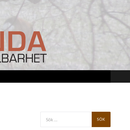
Sök
efter: