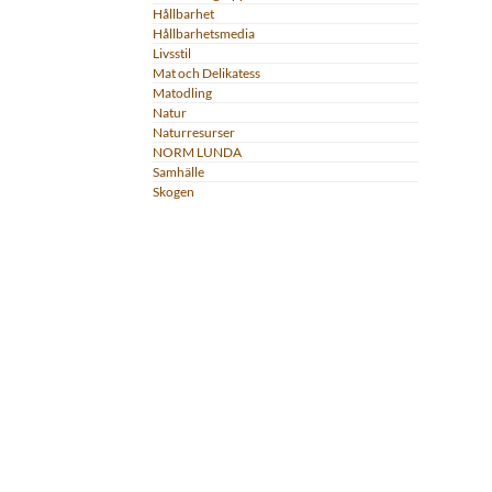
Hållbarhet
Hållbarhetsmedia
Livsstil
Mat och Delikatess
Matodling
Natur
Naturresurser
NORM LUNDA
Samhälle
Skogen