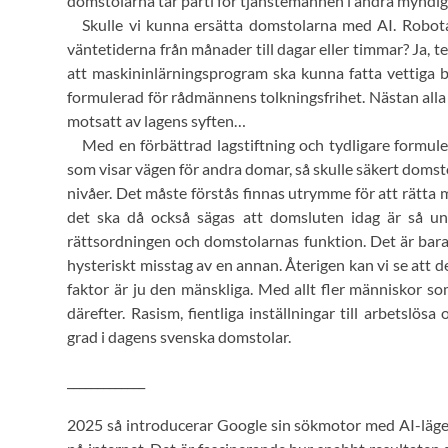
domstolarna tar parti för tjänstemännen i andra myndig
Skulle vi kunna ersätta domstolarna med AI. Robota
väntetiderna från månader till dagar eller timmar? Ja, t
att maskininlärningsprogram ska kunna fatta vettiga bes
formulerad för rådmännens tolkningsfrihet. Nästan alla 
motsatt av lagens syften…
Med en förbättrad lagstiftning och tydligare formul
som visar vägen för andra domar, så skulle säkert domsto
nivåer. Det måste förstås finnas utrymme för att rätta
det ska då också sägas att domsluten idag är så u
rättsordningen och domstolarnas funktion. Det är bara 
hysteriskt misstag av en annan. Återigen kan vi se att 
faktor är ju den mänskliga. Med allt fler människor som 
därefter. Rasism, fientliga inställningar till arbetslö
grad i dagens svenska domstolar.
_____________
2025 så introducerar Google sin sökmotor med AI-läg