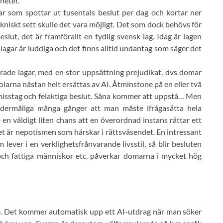
heter.
r som spottar ut tusentals beslut per dag och kortar ner
ekniskt sett skulle det vara möjligt. Det som dock behövs för
lut, det är framförallt en tydlig svensk lag. Idag är lagen
lagar är luddiga och det finns alltid undantag som säger det
erade lagar, med en stor uppsättning prejudikat, dvs domar
larna nästan helt ersättas av AI. Åtminstone på en eller två
 misstag och felaktiga beslut. Såna kommer att uppstå… Men
ndermåliga många gånger att man måste ifrågasätta hela
en väldigt liten chans att en överordnad instans rättar ett
det är nepotismen som härskar i rättsväsendet. En intressant
lever i en verklighetsfrånvarande livsstil, så blir besluten
sa och fattiga människor etc. påverkar domarna i mycket hög
e. Det kommer automatisk upp ett AI-utdrag när man söker