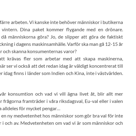
r färre arbeten. Vi kanske inte behöver människor i butikerna
på vintern. Dina paket kommer flygande med en drönare.
å människorna göra? Jo, de slipper att göra de faktiskt
räckning i dagens maskinsamhälle. Varför ska man gå 12-15 år
affär och skanna konsumenternas varor?
tt krävas fler som arbetar med att skapa maskinerna,
ser vi också att det redan idag är väldigt koncentrerat till
r idag finns i länder som Indien och Kina, inte i västvärlden.
 konsumtion och vad vi vill ägna livet åt, blir allt mer
frågorna framträder i våra riksdagsval, Eu-val eller i valen
na alldeles för mycket pengar…
, en ny medvetenhet hos människor som gör bra val för inte
ver i och av. Medvetenheten om vad vi är som människor och