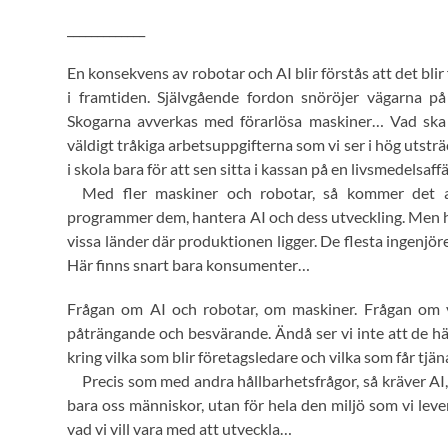
_____________
En konsekvens av robotar och AI blir förstås att det bli
i framtiden. Självgående fordon snöröjer vägarna 
Skogarna avverkas med förarlösa maskiner… Vad ska d
väldigt tråkiga arbetsuppgifterna som vi ser i hög utst
i skola bara för att sen sitta i kassan på en livsmedels
Med fler maskiner och robotar, så kommer det a
programmer dem, hantera AI och dess utveckling. Men här 
vissa länder där produktionen ligger. De flesta ingenjöre
Här finns snart bara konsumenter…
Frågan om AI och robotar, om maskiner. Frågan om vår
påträngande och besvärande. Ändå ser vi inte att de här 
kring vilka som blir företagsledare och vilka som får tjä
Precis som med andra hållbarhetsfrågor, så kräver AI
bara oss människor, utan för hela den miljö som vi le
vad vi vill vara med att utveckla…