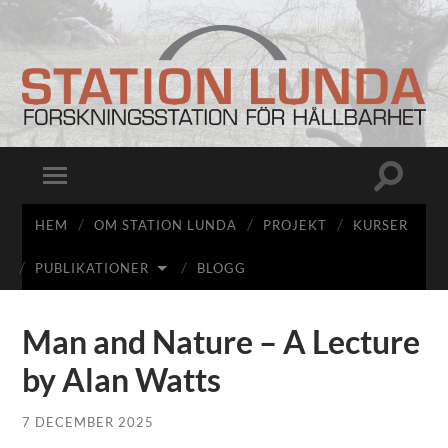
Station
Lunda
Slå
Slå
på/av
på/av
sökfält
mobilmeny
HEM
OM STATION LUNDA
PROJEKT
KURSER
PUBLIKATIONER
BLOGG
Man and Nature – A Lecture
by Alan Watts
7 DECEMBER 2025