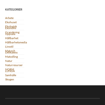
KATEGORIER
Arbete
Ekohuset
Ekologisk
Ekonomi
Granskning
Uppsala
Hållbarhet
Hållbarhetsmedia
Livsstil
Mat och
Delikatess
Matodling
Natur
Naturresurser
NORM
LUNDA
Samhälle
Skogen