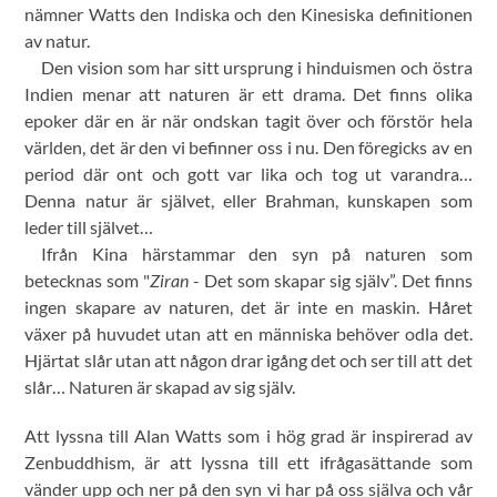
nämner Watts den Indiska och den Kinesiska definitionen
av natur.
Den vision som har sitt ursprung i hinduismen och östra
Indien menar att naturen är ett drama. Det finns olika
epoker där en är när ondskan tagit över och förstör hela
världen, det är den vi befinner oss i nu. Den föregicks av en
period där ont och gott var lika och tog ut varandra…
Denna natur är självet, eller Brahman, kunskapen som
leder till självet…
Ifrån Kina härstammar den syn på naturen som
betecknas som "
Ziran
- Det som skapar sig själv”. Det finns
ingen skapare av naturen, det är inte en maskin. Håret
växer på huvudet utan att en människa behöver odla det.
Hjärtat slår utan att någon drar igång det och ser till att det
slår… Naturen är skapad av sig själv.
Att lyssna till Alan Watts som i hög grad är inspirerad av
Zenbuddhism, är att lyssna till ett ifrågasättande som
vänder upp och ner på den syn vi har på oss själva och vår