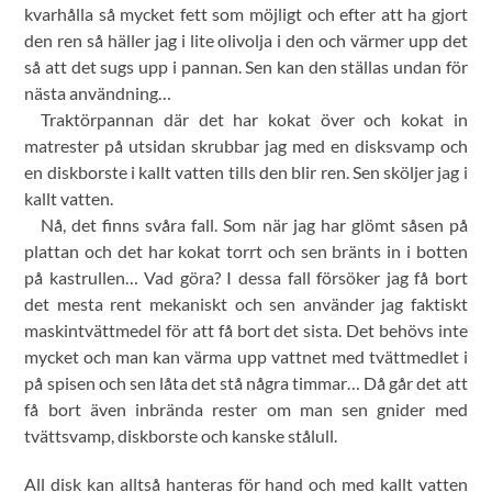
kvarhålla så mycket fett som möjligt och efter att ha gjort
den ren så häller jag i lite olivolja i den och värmer upp det
så att det sugs upp i pannan. Sen kan den ställas undan för
nästa användning…
Traktörpannan där det har kokat över och kokat in
matrester på utsidan skrubbar jag med en disksvamp och
en diskborste i kallt vatten tills den blir ren. Sen sköljer jag i
kallt vatten.
Nå, det finns svåra fall. Som när jag har glömt såsen på
plattan och det har kokat torrt och sen bränts in i botten
på kastrullen… Vad göra? I dessa fall försöker jag få bort
det mesta rent mekaniskt och sen använder jag faktiskt
maskintvättmedel för att få bort det sista. Det behövs inte
mycket och man kan värma upp vattnet med tvättmedlet i
på spisen och sen låta det stå några timmar… Då går det att
få bort även inbrända rester om man sen gnider med
tvättsvamp, diskborste och kanske stålull.
All disk kan alltså hanteras för hand och med kallt vatten