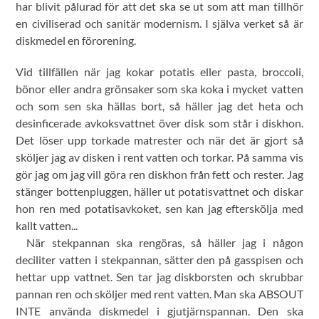
har blivit pålurad för att det ska se ut som att man tillhör
en civiliserad och sanitär modernism. I själva verket så är
diskmedel en förorening.
Vid tillfällen när jag kokar potatis eller pasta, broccoli,
bönor eller andra grönsaker som ska koka i mycket vatten
och som sen ska hällas bort, så häller jag det heta och
desinficerade avkoksvattnet över disk som står i diskhon.
Det löser upp torkade matrester och när det är gjort så
sköljer jag av disken i rent vatten och torkar. På samma vis
gör jag om jag vill göra ren diskhon från fett och rester. Jag
stänger bottenpluggen, häller ut potatisvattnet och diskar
hon ren med potatisavkoket, sen kan jag efterskölja med
kallt vatten...
När stekpannan ska rengöras, så häller jag i någon
deciliter vatten i stekpannan, sätter den på gasspisen och
hettar upp vattnet. Sen tar jag diskborsten och skrubbar
pannan ren och sköljer med rent vatten. Man ska ABSOUT
INTE använda diskmedel i gjutjärnspannan. Den ska