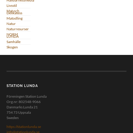
Hållbarhetsmedia
Livsstil
Mat och
Delikatess
Matodling
Natur
Naturresurser
NORM
LUNDA
Samhälle
Skogen
STATION LUNDA
Föreningen Station Lunda
Org.nr: 802548-9066
Danmarks Lunda 21
754 73 Uppsala
Sweden
https://stationlunda.se
info@stationlunda.se