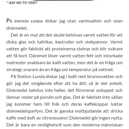
"-SAY NO TO YES!!"
P
diskar jag utan varmvatten och utan
Å STATION LUNDA
diskmedel.
Det är en myt att det skulle behövas varmt vatten för att
diska glas och tallrikar, kastruller och stekpannor. Varmt
vatten gör faktiskt att proteinerna stelnar och blir svårare
att få bort. Däremot löser varmt vatten fett och intorkade
matrester snabbare än kallt vatten, men det är en fråga om
strategi, snarare än en fråga om temperatur på vattnet.
På Station Lunda diskar jag i kallt rent brunnsvatten och
gör jag det omgående efter att ha ätit, så är det enkelt.
Diskmedel behövs inte heller, det förorenar avloppet och
lämnar rester på porslin och glas. Det är faktiskt inte sällan
jag kommer hem till folk och deras kaffekoppar luktar
diskmedelsparfym. Det är ganska motbjudande att dricka
kaffe med doft av citronessens! Diskmedel gör ingen nytta.
Det är bara en renlighetsrit som den moderna människan