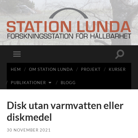
Station
Lunda
Slå
Slå
på/av
på/av
sökfält
mobilmeny
HEM
OM STATION LUNDA
PROJEKT
KURSER
PUBLIKATIONER
BLOGG
Disk utan varmvatten eller
diskmedel
30 NOVEMBER 2021