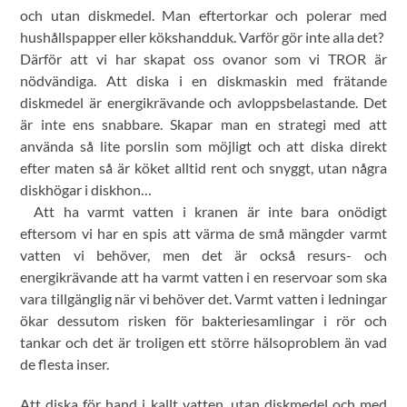
och utan diskmedel. Man eftertorkar och polerar med
hushållspapper eller kökshandduk. Varför gör inte alla det?
Därför att vi har skapat oss ovanor som vi TROR är
nödvändiga. Att diska i en diskmaskin med frätande
diskmedel är energikrävande och avloppsbelastande. Det
är inte ens snabbare. Skapar man en strategi med att
använda så lite porslin som möjligt och att diska direkt
efter maten så är köket alltid rent och snyggt, utan några
diskhögar i diskhon…
Att ha varmt vatten i kranen är inte bara onödigt
eftersom vi har en spis att värma de små mängder varmt
vatten vi behöver, men det är också resurs- och
energikrävande att ha varmt vatten i en reservoar som ska
vara tillgänglig när vi behöver det. Varmt vatten i ledningar
ökar dessutom risken för bakteriesamlingar i rör och
tankar och det är troligen ett större hälsoproblem än vad
de flesta inser.
Att diska för hand i kallt vatten, utan diskmedel och med