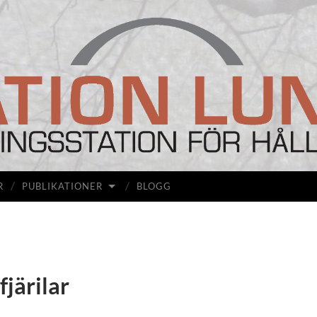
Station
Lunda
R
PUBLIKATIONER
BLOGG
fjärilar