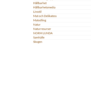
Hållbarhet
Hållbarhetsmedia
Livsstil
Mat och Delikatess
Matodling
Natur
Naturresurser
NORM LUNDA
Samhälle
Skogen