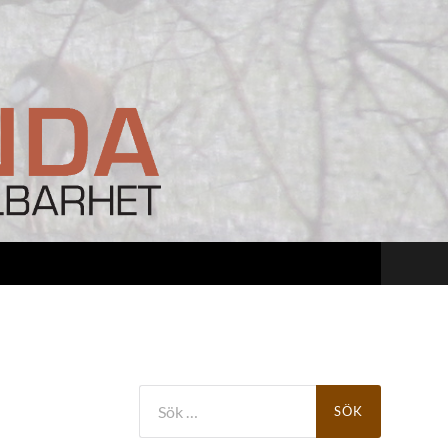
Sök
efter: