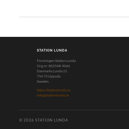
STATION LUNDA
Föreningen Station Lunda
Org.nr: 802548-9066
Danmarks Lunda 21
754 73 Uppsala
Sweden
https://stationlunda.se
info@stationlunda.se
© 2026
STATION LUNDA