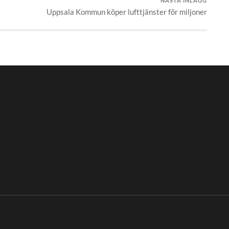
NÄSTA INLÄGG
Uppsala Kommun köper lufttjänster för miljoner