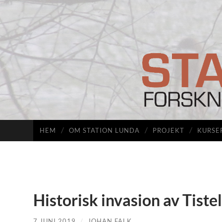
HEM
OM STATION LUNDA
PROJEKT
KURSE
Historisk invasion av Tistel
7 JUNI 2019
/
JOHAN FALK