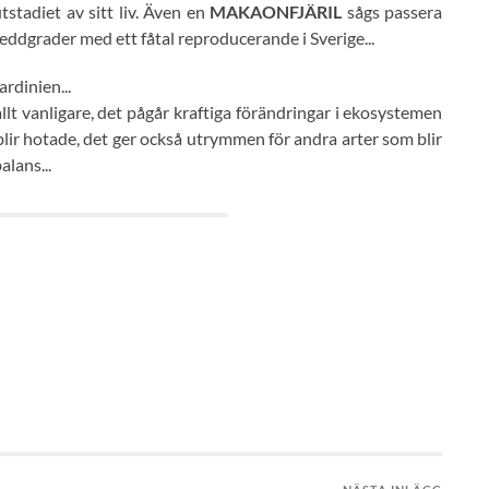
tstadiet av sitt liv. Även en
MAKAONFJÄRIL
sågs passera
dgrader med ett fåtal reproducerande i Sverige...
rdinien...
lt vanligare, det pågår kraftiga förändringar i ekosystemen
 blir hotade, det ger också utrymmen för andra arter som blir
alans...