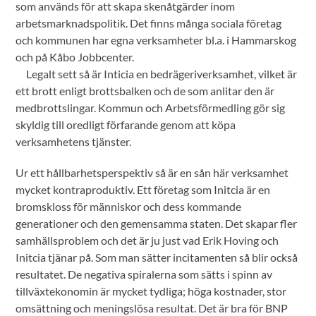
som används för att skapa skenåtgärder inom
arbetsmarknadspolitik. Det finns många sociala företag
och kommunen har egna verksamheter bl.a. i Hammarskog
och på Kåbo Jobbcenter.
Legalt sett så är Inticia en bedrägeriverksamhet, vilket är
ett brott enligt brottsbalken och de som anlitar den är
medbrottslingar. Kommun och Arbetsförmedling gör sig
skyldig till oredligt förfarande genom att köpa
verksamhetens tjänster.
Ur ett hållbarhetsperspektiv så är en sån här verksamhet
mycket kontraproduktiv. Ett företag som Initcia är en
bromskloss för människor och dess kommande
generationer och den gemensamma staten. Det skapar fler
samhällsproblem och det är ju just vad Erik Hoving och
Initcia tjänar på. Som man sätter incitamenten så blir också
resultatet. De negativa spiralerna som sätts i spinn av
tillväxtekonomin är mycket tydliga; höga kostnader, stor
omsättning och meningslösa resultat. Det är bra för BNP