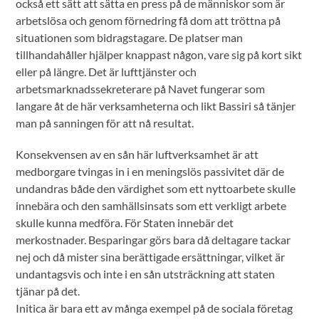
också ett sätt att sätta en press på de människor som är
arbetslösa och genom förnedring få dom att tröttna på
situationen som bidragstagare. De platser man
tillhandahåller hjälper knappast någon, vare sig på kort sikt
eller på längre. Det är lufttjänster och
arbetsmarknadssekreterare på Navet fungerar som
langare åt de här verksamheterna och likt Bassiri så tänjer
man på sanningen för att nå resultat.
Konsekvensen av en sån här luftverksamhet är att
medborgare tvingas in i en meningslös passivitet där de
undandras både den värdighet som ett nyttoarbete skulle
innebära och den samhällsinsats som ett verkligt arbete
skulle kunna medföra. För Staten innebär det
merkostnader. Besparingar görs bara då deltagare tackar
nej och då mister sina berättigade ersättningar, vilket är
undantagsvis och inte i en sån utsträckning att staten
tjänar på det.
Initica är bara ett av många exempel på de sociala företag