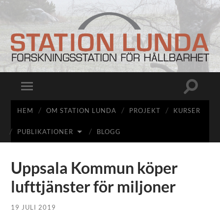
Station
Lunda
Slå
Slå
på/av
på/av
sökfält
mobilmeny
HEM
OM STATION LUNDA
PROJEKT
KURSER
PUBLIKATIONER
BLOGG
Uppsala Kommun köper
lufttjänster för miljoner
19 JULI 2019