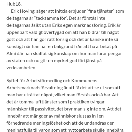
Hub18.
Erik Hoving, säger att Initcia erbjuder “fina tjänster” som
deltagarna är “tacksamma för”. Det är förstås inte
deltagarnas åsikt utan Eriks egen marknadsföring. Erik är
uppenbart väldigt övertygad om att han bidrar till något
gott och att han gör rätt för sig och det är kanske inte så
konstigt när han har en bakgrund från att ha arbetat på
Almi där han skaffat sig kunskap om hur man lurar pengar
av staten och nu gör en mycket god förtjänst på
verksamheten.
Syftet för Arbetsförmedling och Kommunens
Arbetsmarknadsförvaltning är att få det att se ut som att
man har uträttat något, vilket man förstås också har. Att
det är tomma lufttjänster som i praktiken tvingar
människor till passivitet, det bryr man sig inte om. Att det
innebär att mängder av människor slussas in i en
förnedrande meningslöshet och att de undandras den
meningsfulla tillvaron som ett nyttoarbete skulle innebära,