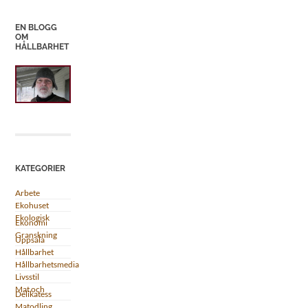
EN BLOGG
OM
HÅLLBARHET
KATEGORIER
Arbete
Ekohuset
Ekologisk
Ekonomi
Granskning
Uppsala
Hållbarhet
Hållbarhetsmedia
Livsstil
Mat och
Delikatess
Matodling