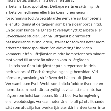
med arbetet, annat än att det är en del av
arbetsmarknadspolitiken. Deltagaren får ersättning från
arbetsförmedlingen eller från kommunen genom
försörjningsstöd. Arbetsåtgärder ger vare sig kompetens
eller utbildning åt deltagaren som bara slösar bort sin tid.
En tid som kunde ha ägnats åt verkligt nyttigt arbete eller
utvecklande studier. Denna lufttjänst bidrar till ett
passiviserande av individen, istället för som det heter inom
arbetsmarknadspolitiken: "en aktivering". Individen
kommer ut från lufttjänsten mindre kompetent och mindre
motiverad till arbete än när den kom in i åtgärden...
Initcia har flera lufttjänster på sin repertoar. Initicia
bedriver också IT och formgivning enligt hemsidan. Vid
närmare granskning så är även det här en lufttjänst.
Verksamheten Fyris Webb som Initcia faddrar över har en
hemsida som med största tydlighet visar att man inte har
någon som helst kompetens för att bedriva formgivning
eller webbdesign. Verksamheten är en bluff på ett liknande
sätt som att sälja hantverkartjänster där hantverkaren inte