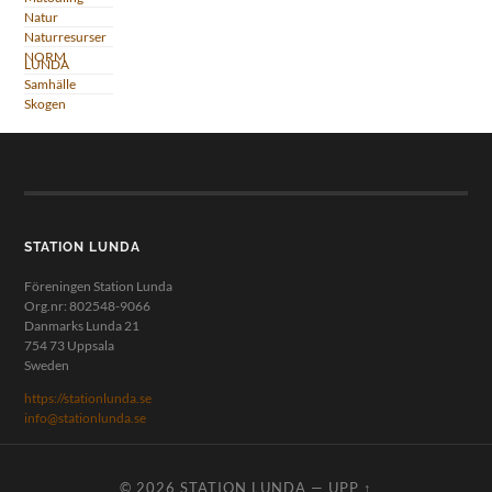
Natur
Naturresurser
NORM
LUNDA
Samhälle
Skogen
STATION LUNDA
Föreningen Station Lunda
Org.nr: 802548-9066
Danmarks Lunda 21
754 73 Uppsala
Sweden
https://stationlunda.se
info@stationlunda.se
© 2026
STATION LUNDA
—
UPP ↑