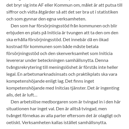
det bryr sig inte AF eller Kommun om, målet är att putsa till
siffror och vidta åtgärder så att det ser bra ut i statistiken
och som gynnar den egna verksamheten.
Den som har försörjningsstöd från kommunen och blir
erbjuden en plats på Initicia är tvungen att ta den om den
ska erhålla försörjningsstöd. Det innebär då en ökad
kostnad för kommunen som både måste betala
försörjningsstöd och den skenverksamhet som Initicia
levererar under beteckningen samhällsnytta. Denna
tvångsrekrytering till meningslöshet är förstås inte heller
legal. En arbetsmarknadsinsats och praktikplats ska vara
kompetenshöjande enligt lag. Det finns inget
kompetenshöjande med Initcias tjänster. Det är ingenting
alls, det är luft…
Den arbetslöse medborgaren som är tvingad in i den här
situationen har inget val. Den är alltså tvingad, men
tvånget förnekas av alla parter eftersom det är olagligt och
oetiskt. Verksamheten kallas istället samhällsnytta.