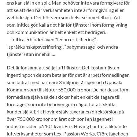
ens kan slå in en spik. Man behöver inte vara formgivare för
att se att den här verksamheten inte är formgivning eller
webbdesign. Det bör vem som helst se omedelbart. Att
som Initica gör, kalla det här för tjänster inom formgivning
och kommunikation är helt enkelt ett bedrägeri.
Initica erbjuder även “ledarcerticifiering”,
“språkkunskapsverifiering”, “babymassage” och andra
tjänster utan innehåll…
Det är lönsamt att sälja lufttjänster. Det kostar nästan
ingenting och de som betalar för det är arbetsförmedlingen
som bidrar med närmare 3 miljoner årligen och Uppsala
Kommun som tillskjuter 550.000 kronor. De har dessutom
förmedlare själva så de skickar helt enkelt deltagare till
företaget, som inte behöver göra något för att skaffa
kunder själv. Erik Hoving själv taxerar en direktörslön på
över 750.000 kronor om året och bor i en lägenhet i
industristaden på 101 kvm. Erik Hoving har flera liknande
luftverksamheter som t.ex. Passion Works, Cföretaget och