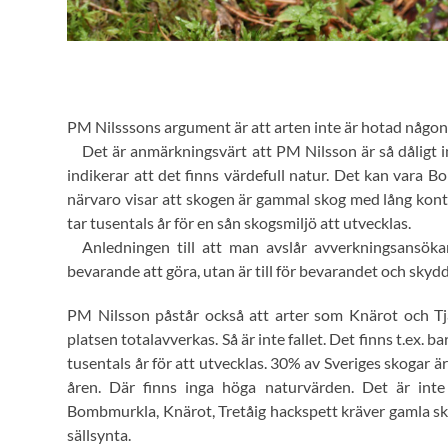
PM Nilsssons argument är att arten inte är hotad någon
Det är anmärkningsvärt att PM Nilsson är så dåligt in
indikerar att det finns värdefull natur. Det kan vara B
närvaro visar att skogen är gammal skog med lång kont
tar tusentals år för en sån skogsmiljö att utvecklas.
Anledningen till att man avslår avverkningsansöka
bevarande att göra, utan är till för bevarandet och skyd
PM Nilsson påstår också att arter som Knärot och Tjä
platsen totalavverkas. Så är inte fallet. Det finns t.ex. 
tusentals år för att utvecklas. 30% av Sveriges skogar
åren. Där finns inga höga naturvärden. Det är inte
Bombmurkla, Knärot, Tretåig hackspett kräver gamla sk
sällsynta.