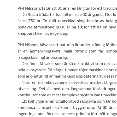
PM Nilsson påstår att 80 år är en lång tid för ett träd. 
De flesta trädarter kan bli minst 500 år gamla. Det f
är ca 750 år. En fullt utvecklad skog består av hela 
behöver åtminstone 1000 år på sig för att nå en nivå 
knappast kvar i Sverige idag.
PM Nilsson hävdar att naturen är under ständig föränd
är en anmärkningsvärt ihålig retorik som får hono
(skogsskövling) är onaturlig.
Det finns få saker som är så destruktivt som det s
hela ekosystem. På några timmar röjer maskiner bort en
som är onaturligt är människans exploatering av dessa 
Naturen och ekosystemen utvecklas mycket långsam
utveckling. Det är med den långsamma förändringen
kontinuitet som de mest komplexa system kan utvecklas
Ett kalhygge är en totalförstörd skogsyta som får bö
komplexa samspel ska kunna byggas upp. På 80 år, so
ingenting annat än de allra mest primära förutsättningar