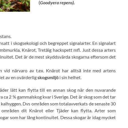
(
Goodyera repens)
.
stans.
satt i skogsekologi och begreppet signalarter. En signalart
ombmurkla, Knärot, Tretåig hackspett mfl. Just dessa arters
inuitet. Det är de mest skyddsvärda skogarna eftersom det
n vid närvaro av t.ex. Knärot har alltså inte med artens
det av en ovärderlig
skogsmiljö
i sin helhet.
der lätt kan flytta till en annan skog när den nuvarande
bara ca 2 % gammalskog kvar i Sverige. Det är skog som det tar
 är kalhyggen. Dvs områden som totalavverkats de senaste 30
 områden dit Knärot eller Tjäder kan flytta. Arter som
ogar som har lång kontinuitet. Dessa skogar är idag mycket