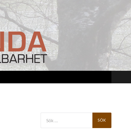
Sök
efter: