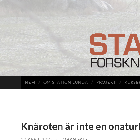
HEM
OM STATION LUNDA
PROJEKT
KURSE
Knäroten är inte en onatur
10 APRIL 2025
/
JOHAN FALK