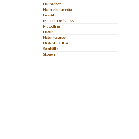
Hållbarhet
Hållbarhetsmedia
Livsstil
Mat och Delikatess
Matodling
Natur
Naturresurser
NORM LUNDA
Samhälle
Skogen