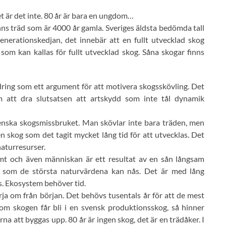
Det är det inte. 80 år är bara en ungdom…
inns träd som är 4000 år gamla. Sveriges äldsta bedömda tall
generationskedjan, det innebär att en fullt utvecklad skog
som kan kallas för fullt utvecklad skog. Såna skogar finns
ring som ett argument för att motivera skogsskövling. Det
m att dra slutsatsen att artskydd som inte tål dynamik
venska skogsmissbruket. Man skövlar inte bara träden, men
 skog som det tagit mycket lång tid för att utvecklas. Det
naturresurser.
t och även människan är ett resultat av en sån långsam
 som de största naturvärdena kan nås. Det är med lång
. Ekosystem behöver tid.
rja om från början. Det behövs tusentals år för att de mest
m skogen får bli i en svensk produktionsskog, så hinner
na att byggas upp. 80 år är ingen skog, det är en trädåker. I