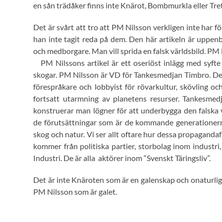
en sån trädåker finns inte Knärot, Bombmurkla eller Tre
Det är svårt att tro att PM Nilsson verkligen inte har 
han inte tagit reda på dem. Den här artikeln är uppen
och medborgare. Man vill sprida en falsk världsbild. PM N
PM Nilssons artikel är ett oseriöst inlägg med syft
skogar. PM Nilsson är VD för Tankesmedjan Timbro. Den
förespråkare och lobbyist för rövarkultur, skövling oc
fortsatt utarmning av planetens resurser. Tankesmed
konstruerar man lögner för att underbygga den falska v
de förutsättningar som är de kommande generationerna
skog och natur. Vi ser allt oftare hur dessa propagandaf
kommer från politiska partier, storbolag inom industri,
Industri. De är alla aktörer inom “Svenskt Täringsliv”.
Det är inte Knäroten som är en galenskap och onaturlig,
PM Nilsson som är galet.