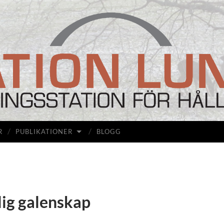
Station
Lunda
R
PUBLIKATIONER
BLOGG
lig galenskap