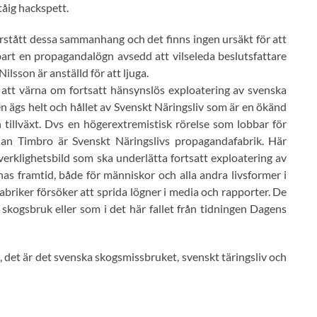
tåig hackspett.
förstått dessa sammanhang och det finns ingen ursäkt för att
bart en propagandalögn avsedd att vilseleda beslutsfattare
ilsson är anställd för att ljuga.
e att värna om fortsatt hänsynslös exploatering av svenska
 ägs helt och hållet av Svenskt Näringsliv som är en ökänd
h tillväxt. Dvs en högerextremistisk rörelse som lobbar för
jan Timbro är Svenskt Näringslivs propagandafabrik. Här
erklighetsbild som ska underlätta fortsatt exploatering av
s framtid, både för människor och alla andra livsformer i
abriker försöker att sprida lögner i media och rapporter. De
 skogsbruk eller som i det här fallet från tidningen Dagens
 det är det svenska skogsmissbruket, svenskt täringsliv och