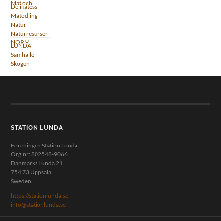
Mat och
Delikatess
Matodling
Natur
Naturresurser
NORM
LUNDA
Samhälle
Skogen
STATION LUNDA
Föreningen Station Lunda
Org.nr: 802548-9066
Danmarks Lunda 21
754 73 Uppsala
Sweden
https://stationlunda.se
info@stationlunda.se