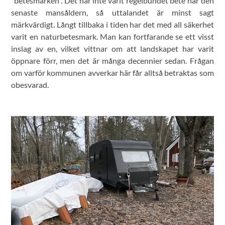
"betesmarken". Det har inte varit regelbundet bete här den
senaste mansåldern, så uttalandet är minst sagt
märkvärdigt. Långt tillbaka i tiden har det med all säkerhet
varit en naturbetesmark. Man kan fortfarande se ett visst
inslag av en, vilket vittnar om att landskapet har varit
öppnare förr, men det är många decennier sedan. Frågan
om varför kommunen avverkar här får alltså betraktas som
obesvarad.