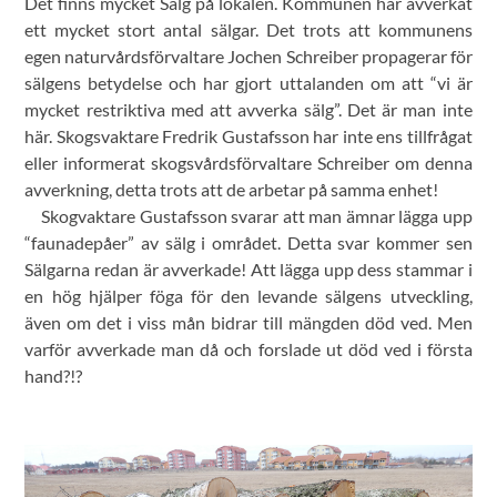
Det finns mycket Sälg på lokalen. Kommunen har avverkat
ett mycket stort antal sälgar. Det trots att kommunens
egen naturvårdsförvaltare Jochen Schreiber propagerar för
sälgens betydelse och har gjort uttalanden om att “vi är
mycket restriktiva med att avverka sälg”. Det är man inte
här. Skogsvaktare Fredrik Gustafsson har inte ens tillfrågat
eller informerat skogsvårdsförvaltare Schreiber om denna
avverkning, detta trots att de arbetar på samma enhet!
Skogvaktare Gustafsson svarar att man ämnar lägga upp
“faunadepåer” av sälg i området. Detta svar kommer sen
Sälgarna redan är avverkade! Att lägga upp dess stammar i
en hög hjälper föga för den levande sälgens utveckling,
även om det i viss mån bidrar till mängden död ved. Men
varför avverkade man då och forslade ut död ved i första
hand?!?