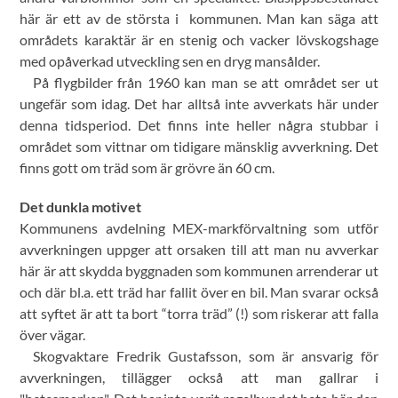
här är ett av de största i kommunen. Man kan säga att
områdets karaktär är en stenig och vacker lövskogshage
med opåverkad utveckling sen en dryg mansålder.
På flygbilder från 1960 kan man se att området ser ut
ungefär som idag. Det har alltså inte avverkats här under
denna tidsperiod. Det finns inte heller några stubbar i
området som vittnar om tidigare mänsklig avverkning. Det
finns gott om träd som är grövre än 60 cm.
Det dunkla motivet
Kommunens avdelning MEX-markförvaltning som utför
avverkningen uppger att orsaken till att man nu avverkar
här är att skydda byggnaden som kommunen arrenderar ut
och där bl.a. ett träd har fallit över en bil. Man svarar också
att syftet är att ta bort “torra träd” (!) som riskerar att falla
över vägar.
Skogvaktare Fredrik Gustafsson, som är ansvarig för
avverkningen, tillägger också att man gallrar i