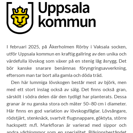
I februari 2025, på Åkerholmen Rörby i Vaksala socken,
utför Uppsala kommun en kraftig gallring av den unika och
värdefulla lövskog som växer på en stenig låg åsrygg. Det
bör kanske snarare benämnas föryngringsavverkning,
eftersom man tar bort alla gamla och döda träd.
Den här lummiga lövskogen består mest av björk, men
med ett stort inslag också av sälg. Det finns också gran,
särskilt i södra delen där den tydligt har planterats. Dessa
granar är nu ganska stora och mäter 50–80 cm i diameter.
Här finns en god variation av lövskogsfåglar. Lövsångare,
rödstjärt, stenknäck, svartvit flugsnappare, göktyta, större
hackspett m.fl. Markfloran är varierad med sippor och
andra vårblommor som en specialitet. Blåsippsbeståndet