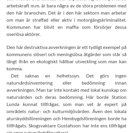
arbetskraft m.m. är bara några av de stora problemen med
den här branschen. Det är i den här sektorn man arbetar
om man är straffad eller aktiv i motorgängskriminalitet.
Kommunen har blivit en maffia som försörjer dessa
oseriösa aktörer.
Den här destruktiva avverkningen är ett tydligt exempel på
kommunens slöseri och meningslösa åtgärder som står så
långt ifrån en ekologiskt hållbar utveckling som man kan
komma.
Det saknas en helhetssyn. Det görs ingen
naturvårdsinventering eller bedömning innan
avverkningen. Man tar inte kontakt med lokal kunskap om
naturvärden och deras bedömning. Här borde Station
Lunda kunnat tillfrågas, som man vet är expert på
områdets natur- och kulturmiljövärden. Även den lokala
aturskyddsföreningen och Hembygdsföreningen borde ha
tillfrågats. Skogsvaktare Gustafsson har inte ens tillfrågat
sin egen naturvårdsförvaltare!