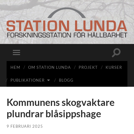
Station
Lunda
Slå
Slå
på/av
på/av
sökfält
mobilmeny
HEM
OM STATION LUNDA
PROJEKT
KURSER
PUBLIKATIONER
BLOGG
Kommunens skogvaktare
plundrar blåsippshage
9 FEBRUARI 2025