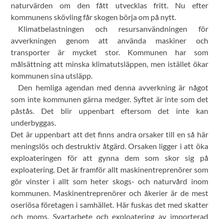
naturvärden om den fått utvecklas fritt. Nu efter
kommunens skövling får skogen börja om på nytt.
Klimatbelastningen och resursanvändningen för
avverkningen genom att använda maskiner och
transporter är mycket stor. Kommunen har som
målsättning att minska klimatutsläppen, men istället ökar
kommunen sina utsläpp.
Den hemliga agendan med denna avverkning är något
som inte kommunen gärna medger. Syftet är inte som det
påstås. Det blir uppenbart eftersom det inte kan
underbyggas.
Det är uppenbart att det finns andra orsaker till en så här
meningslös och destruktiv åtgärd. Orsaken ligger i att öka
exploateringen för att gynna dem som skor sig på
exploatering. Det är framför allt maskinentreprenörer som
gör vinster i allt som heter skogs- och naturvård inom
kommunen. Maskinentreprenörer och åkerier är de mest
oseriösa företagen i samhället. Här fuskas det med skatter
och moms. Svartarbete och exploatering av importerad