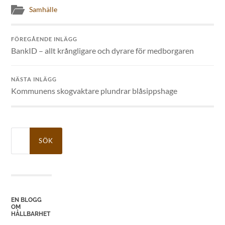
Samhälle
FÖREGÅENDE INLÄGG
BankID – allt krångligare och dyrare för medborgaren
NÄSTA INLÄGG
Kommunens skogvaktare plundrar blåsippshage
Sök
efter:
EN BLOGG
OM
HÅLLBARHET