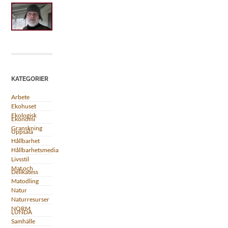
KATEGORIER
Arbete
Ekohuset
Ekologisk
Ekonomi
Granskning
Uppsala
Hållbarhet
Hållbarhetsmedia
Livsstil
Mat och
Delikatess
Matodling
Natur
Naturresurser
NORM
LUNDA
Samhälle