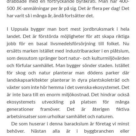
drabbade med en förtryckande byråkrati. Man har 400-
500 JK-anmälningar per år på sig. Det är flera per dag! Det
har varit så i många år, ändå fortsätter det.
I Uppsala bygger man bort mest jordbruksmark i hela
landet. Det är förstörda möjligheter för att skapa riktiga
jobb för en basal livsmedelsförsörjning till folket. Nu
ersätts marken istället med industribaracker i en plåtslum,
som dessutom spränger bort natur- och kulturmiljövärden
och förfular samhället. Man bygger sönder staden. Istället
för skog och natur planterar man dödens parker där
landskapsarkitekter planterar in dyra plantskoleträd och
växter som inte hör hemma i det svenska ekosystemet. Det
är inte bara till en enorm miljökostnad. Det hindrar också
ekosystemets utveckling på platsen för många
generationer framöver. Det är återigen fiktiva
arbetsinsatser som urholkar samhället och naturen.
De som huserar i denna barackslum är företag vi minst
behöver. Nästan alla är i byggbranchen eller