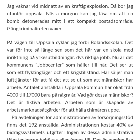
Jag vaknar vid midnatt av en kraftig explosion. Då bor jag
utanför uppsala. Nästa morgon kan jag läsa om att en
bomb detonerades mitt i ett kompakt bostadsområde.
Gängkriminaliteten växer...
På vägen till Uppsala cyklar jag förbi Bolandsskolan. Det
var för inte så länge sen som det här var en skola med
inriktning på yrkesutbildningar. dvs riktiga jobb. Nu är det
kommunens “Jobbcenter” som håller till här. Det ser ut
som ett flyktingläger och ett krigstillstånd. Här säljer man
lufttjänster för att få det att se ut som att människor har
arbete. Antalet anställda i Uppsala kommun har ökat från
4000 till 17000 bara på några år. Vad gör dessa människor?
Det är fiktiva arbeten. Arbeten som är skapade av
arbetsmarknadsåtgärder för att hålla chimären uppe.
På avdelningen för administrationen av försörjningsstöd
finns det 192 anställda. Administrationen kostar 40% av
bidragssystemets utgifter! Ingen av dessa administrativa
tjänster borde behövas eller finnas till. Det är meninglösa