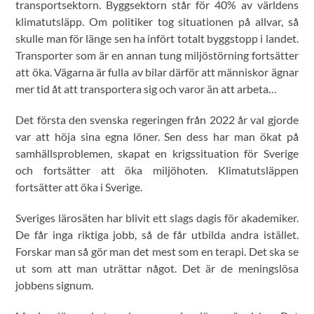
transportsektorn. Byggsektorn står för 40% av världens
klimatutsläpp. Om politiker tog situationen på allvar, så
skulle man för länge sen ha infört totalt byggstopp i landet.
Transporter som är en annan tung miljöstörning fortsätter
att öka. Vägarna är fulla av bilar därför att människor ägnar
mer tid åt att transportera sig och varor än att arbeta…
Det första den svenska regeringen från 2022 år val gjorde
var att höja sina egna löner. Sen dess har man ökat på
samhällsproblemen, skapat en krigssituation för Sverige
och fortsätter att öka miljöhoten. Klimatutsläppen
fortsätter att öka i Sverige.
Sveriges lärosäten har blivit ett slags dagis för akademiker.
De får inga riktiga jobb, så de får utbilda andra istället.
Forskar man så gör man det mest som en terapi. Det ska se
ut som att man uträttar något. Det är de meningslösa
jobbens signum.