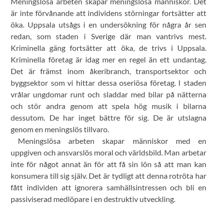
Meningslösa arbeten skapar meningslösa människor. Det
är inte förvånande att individens störningar fortsätter att
öka. Uppsala utsågs i en undersökning för några år sen
redan, som staden i Sverige där man vantrivs mest.
Kriminella gäng fortsätter att öka, de trivs i Uppsala.
Kriminella företag är idag mer en regel än ett undantag.
Det är främst inom åkeribranch, transportsektor och
byggsektor som vi hittar dessa oseriösa företag. I staden
vrålar ungdomar runt och sladdar med bilar på nätterna
och stör andra genom att spela hög musik i bilarna
dessutom. De har inget bättre för sig. De är utslagna
genom en meningslös tillvaro.
Meningslösa arbeten skapar människor med en
uppgiven och ansvarslös moral och världsbild. Man arbetar
inte för något annat än för att få sin lön så att man kan
konsumera till sig själv. Det är tydligt att denna rotröta har
fått individen att ignorera samhällsintressen och bli en
passiviserad medlöpare i en destruktiv utveckling.