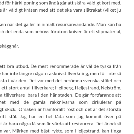
d för hårklippning som ändå går att skära väldigt kort med,
är väldigt kräsen med att det ska vara slätrakat (vilket ju
sen när det gäller minimalt resursanvändande. Man kan ha
h det enda som behövs förutom kniven är ett slipmaterial,
 skägghår.
ett bra utbud. De mest renommerade är väl de tyska från
 har inte längre någon rakknivstillverkning, men för inte så
ästa i världen. Det var med det berömda svenska stålet och
ett stort antal tillverkare; Hellberg, Heljestrand, Neiström,
a tillverkare bara i den här staden! De går fortfarande att
emet med de gamla rakknivarna som cirkulerar på
t skick. Orsaken är framförallt rost och det är det största
tfritt stål. Jag har en hel låda som jag kommit över på
 är bara några få som är värda att restaurera. Det är också
knivar. Märken med bäst rykte, som Heljestrand, kan tinga