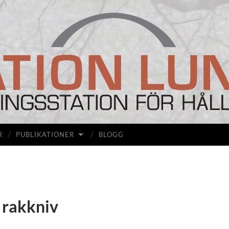
Station
Lunda
R
PUBLIKATIONER
BLOGG
 rakkniv