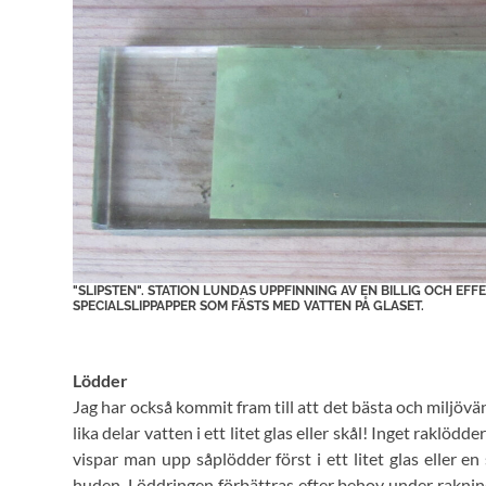
"SLIPSTEN". STATION LUNDAS UPPFINNING AV EN BILLIG OCH EFF
SPECIALSLIPPAPPER SOM FÄSTS MED VATTEN PÅ GLASET.
Lödder
Jag har också kommit fram till att det bästa och miljövä
lika delar vatten i ett litet glas eller skål! Inget raklöd
vispar man upp såplödder först i ett litet glas eller e
huden. Löddringen förbättras efter behov under rakning