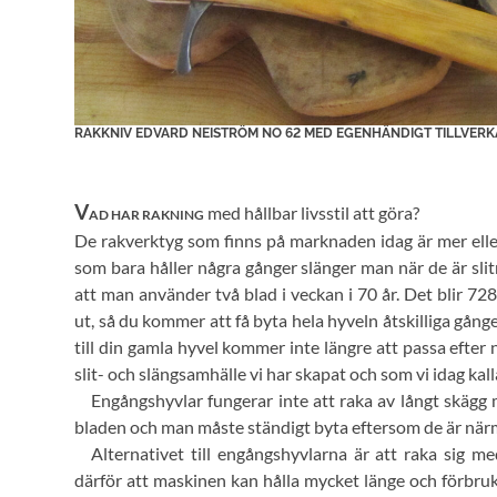
RAKKNIV EDVARD NEISTRÖM NO 62 MED EGENHÄNDIGT TILLVERK
V
med hållbar livsstil att göra?
AD HAR RAKNING
De rakverktyg som finns på marknaden idag är mer elle
som bara håller några gånger slänger man när de är sli
att man använder två blad i veckan i 70 år. Det blir 
ut, så du kommer att få byta hela hyveln åtskilliga gång
till din gamla hyvel kommer inte längre att passa efter n
slit- och slängsamhälle vi har skapat och som vi idag kal
Engångshyvlar fungerar inte att raka av långt skägg 
bladen och man måste ständigt byta eftersom de är närm
Alternativet till engångshyvlarna är att raka sig m
därför att maskinen kan hålla mycket länge och förbr