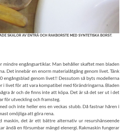
ADE SKALOR AV ENTRÄ OCH RAKBORSTE MED SYNTETISKA BORST.
r mindre engångsartiklar. Man behåller skaftet men bladen
tna. Det innebär en enorm materialåtgång genom livet. Tänk
7280 engångsblad genom livet!! Dessutom så byts modellerna
er i livet för att vara kompatibel med förändringarna. Bladen
ågra år och de finns inte att köpa. Det är så det ser ut i det
lar för utveckling och framsteg.
med och inte heller ens en veckas stubb. Då fastnar håren i
ast omöjliga att göra rena.
ed maskin, det är ett bättre alternativ ur resurshänseende
ukar ändå en försumbar mängd elenergi. Rakmaskin fungerar