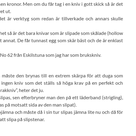
en kronor. Men om du får tag i en kniv i gott skick så är det
et ut.
et är verktyg som redan är tillverkade och annars skulle
nhet så är det bara knivar som är slipade som skålade (hollow
 annat. De får tunnast egg som skär bäst och de är enklast
 No 62 från Eskilstuna som jag har som brukskniv.
 måste den brynas till en extrem skärpa för att duga som
 ingen kniv som det ställs så höga krav på en perfekt och
rakkniv”, heter det ju.
lipas, sen efterbryner man den på ett läderband (strigling),
das på motsatt sida av den man slipat).
 ojämna och måste då i sin tur slipas jämna lite nu och då för
tt slipa på slipstenar.