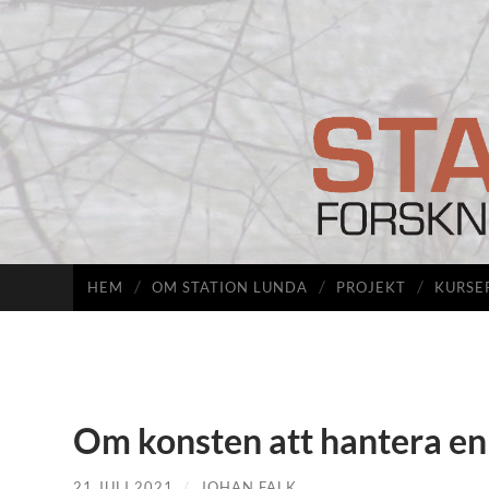
HEM
OM STATION LUNDA
PROJEKT
KURSE
Om konsten att hantera en
21 JULI 2021
/
JOHAN FALK