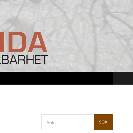
Sök
efter: