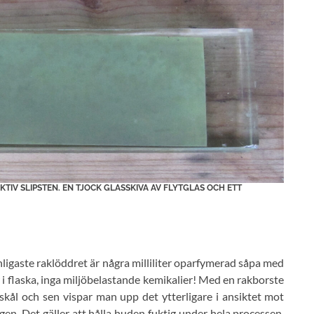
EKTIV SLIPSTEN. EN TJOCK GLASSKIVA AV FLYTGLAS OCH ETT
nligaste raklöddret är några milliliter oparfymerad såpa med
der i flaska, inga miljöbelastande kemikalier! Med en rakborste
n skål och sen vispar man upp det ytterligare i ansiktet mot
en. Det gäller att hålla huden fuktig under hela processen.