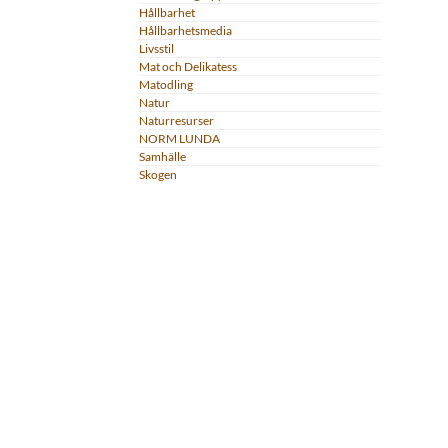
Hållbarhet
Hållbarhetsmedia
Livsstil
Mat och Delikatess
Matodling
Natur
Naturresurser
NORM LUNDA
Samhälle
Skogen