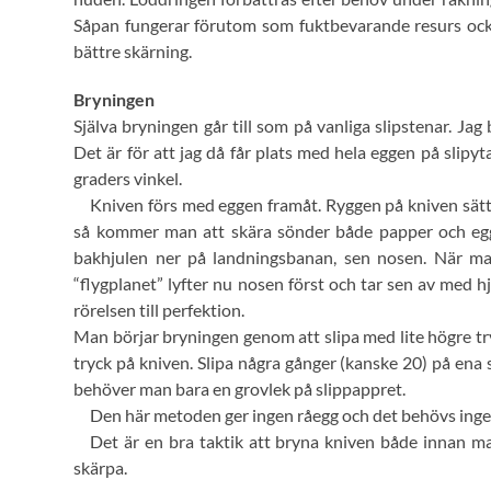
Såpan fungerar förutom som fuktbevarande resurs ock
bättre skärning.
Bryningen
Själva bryningen går till som på vanliga slipstenar. Jag
Det är för att jag då får plats med hela eggen på slipy
graders vinkel.
Kniven förs med eggen framåt. Ryggen på kniven sätts
så kommer man att skära sönder både papper och egg.
bakhjulen ner på landningsbanan, sen nosen. När ma
“flygplanet” lyfter nu nosen först och tar sen av med hj
rörelsen till perfektion.
Man börjar bryningen genom att slipa med lite högre tryc
tryck på kniven. Slipa några gånger (kanske 20) på ena
behöver man bara en grovlek på slippappret.
Den här metoden ger ingen råegg och det behövs ingen 
Det är en bra taktik att bryna kniven både innan m
skärpa.