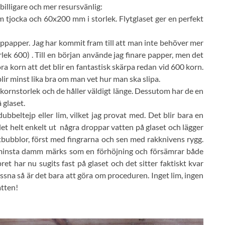
billigare och mer resursvänlig:
mm tjocka och 60x200 mm i storlek. Flytglaset ger en perfekt
lippapper. Jag har kommit fram till att man inte behöver mer
lek 600) . Till en början använde jag finare papper, men det
ra korn att det blir en fantastisk skärpa redan vid 600 korn.
blir minst lika bra om man vet hur man ska slipa.
kornstorlek och de håller väldigt länge. Dessutom har de en
å glaset.
ubbeltejp eller lim, vilket jag provat med. Det blir bara en
let helt enkelt ut några droppar vatten på glaset och lägger
ftbubblor, först med fingrarna och sen med rakknivens rygg.
 minsta damm märks som en förhöjning och försämrar både
et har nu sugits fast på glaset och det sitter faktiskt kvar
ossna så är det bara att göra om proceduren. Inget lim, ingen
atten!