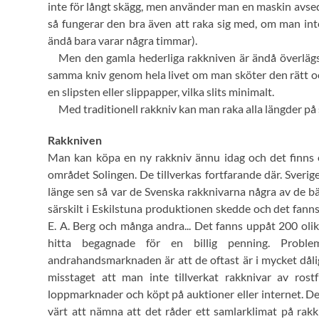
inte för långt skägg, men använder man en maskin avsed
så fungerar den bra även att raka sig med, om man inte 
ändå bara varar några timmar).
Men den gamla hederliga rakkniven är ändå överläg
samma kniv genom hela livet om man sköter den rätt oc
en slipsten eller slippapper, vilka slits minimalt.
Med traditionell rakkniv kan man raka alla längder på
Rakkniven
Man kan köpa en ny rakkniv ännu idag och det finns 
området Solingen. De tillverkas fortfarande där. Sverige
länge sen så var de Svenska rakknivarna några av de b
särskilt i Eskilstuna produktionen skedde och det fanns 
E. A. Berg och många andra... Det fanns uppåt 200 olik
hitta begagnade för en billig penning. Probl
andrahandsmarknaden är att de oftast är i mycket dålig
misstaget att man inte tillverkat rakknivar av ros
loppmarknader och köpt på auktioner eller internet. Det
värt att nämna att det råder ett samlarklimat på rak