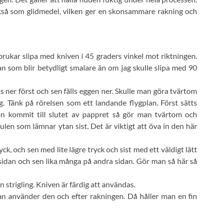
så som glidmedel, vilken ger en skonsammare rakning och
 brukar slipa med kniven i 45 graders vinkel mot riktningen.
tan som blir betydligt smalare än om jag skulle slipa med 90
 ner först och sen fälls eggen ner. Skulle man göra tvärtom
 Tänk på rörelsen som ett landande flygplan. Först sätts
n kommit till slutet av pappret så gör man tvärtom och
ulen som lämnar ytan sist. Det är viktigt att öva in den här
k, och sen med lite lägre tryck och sist med ett väldigt lätt
 sidan och sen lika många på andra sidan. Gör man så här så
strigling. Kniven är färdig att användas.
an använder den och efter rakningen. Då håller man en fin