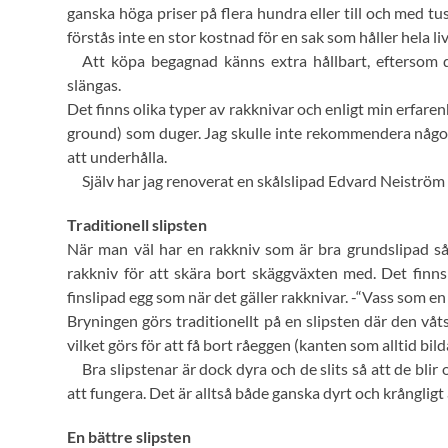
ganska höga priser på flera hundra eller till och med tus
förstås inte en stor kostnad för en sak som håller hela liv
Att köpa begagnad känns extra hållbart, eftersom d
slängas.
Det finns olika typer av rakknivar och enligt min erfare
ground) som duger. Jag skulle inte rekommendera något
att underhålla.
Själv har jag renoverat en skålslipad Edvard Neiström
Traditionell slipsten
När man väl har en rakkniv som är bra grundslipad så
rakkniv för att skära bort skäggväxten med. Det finns
finslipad egg som när det gäller rakknivar. -“Vass som en 
Bryningen görs traditionellt på en slipsten där den våts
vilket görs för att få bort råeggen (kanten som alltid bil
Bra slipstenar är dock dyra och de slits så att de blir
att fungera. Det är alltså både ganska dyrt och krångligt a
En bättre slipsten