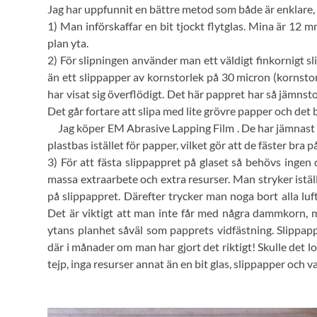
Jag har uppfunnit en bättre metod som både är enklare, 
1) Man införskaffar en bit tjockt flytglas. Mina är 12 
plan yta.
2) För slipningen använder man ett väldigt finkornigt s
än ett slippapper av kornstorlek på 30 micron (kornstor
har visat sig överflödigt. Det här pappret har så jämnsto
Det går fortare att slipa med lite grövre papper och det 
Jag köper EM Abrasive Lapping Film . De har jämnast 
plastbas istället för papper, vilket gör att de fäster bra p
3) För att fästa slippappret på glaset så behövs ingen d
massa extraarbete och extra resurser. Man stryker istäl
på slippappret. Därefter trycker man noga bort alla lu
Det är viktigt att man inte får med några dammkorn,
ytans planhet såväl som papprets vidfästning. Slippappr
där i månader om man har gjort det riktigt! Skulle det l
tejp, inga resurser annat än en bit glas, slippapper och v