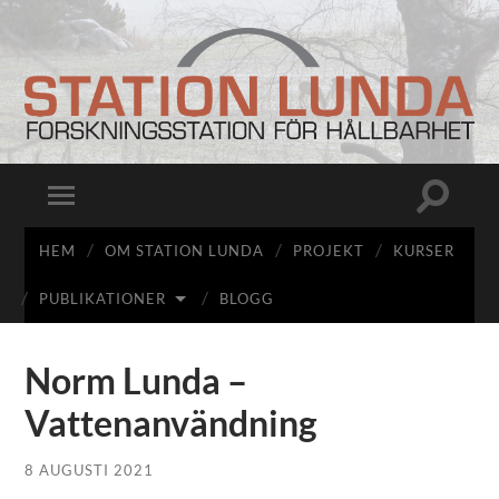
Station
Lunda
Slå
Slå
på/av
på/av
sökfält
mobilmeny
HEM
OM STATION LUNDA
PROJEKT
KURSER
PUBLIKATIONER
BLOGG
Norm Lunda –
Vattenanvändning
8 AUGUSTI 2021