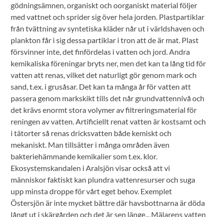
gödningsämnen, organiskt och oorganiskt material följer
med vattnet och sprider sig över hela jorden. Plastpartiklar
från tvättning av syntetiska kläder når ut i världshaven och
plankton får i sig dessa partiklar i tron att de är mat. Plast
försvinner inte, det finfördelas i vatten och jord. Andra
kemikaliska föreningar bryts ner, men det kan ta lång tid för
vatten att renas, vilket det naturligt gör genom mark och
sand, t.ex. i grusåsar. Det kan ta många år för vatten att
passera genom markskikt tills det når grundvattennivå och
det krävs enormt stora volymer av filtreringsmaterial för
reningen av vatten. Artificiellt renat vatten är kostsamt och
i tätorter så renas dricksvatten både kemiskt och
mekaniskt. Man tillsätter i många områden även
bakteriehämmande kemikalier som t.ex. klor.
Ekosystemskandalen i Aralsjön visar också att vi
människor faktiskt kan plundra vattenresurser och suga
upp minsta droppe för vårt eget behov. Exemplet
Östersjön är inte mycket bättre där havsbottnarna är döda
långt ut i skärgården och det är sen länge... Mälarens vatten