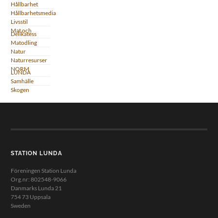
Hållbarhet
Hållbarhetsmedia
Livsstil
Mat och
Delikatess
Matodling
Natur
Naturresurser
NORM
LUNDA
Samhälle
Skogen
STATION LUNDA
Föreningen Station Lunda
Org.nr: 802548-9066
Danmarks Lunda 21
754 73 Uppsala
Sweden