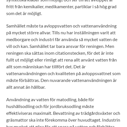
fritt från kemikalier, medikamenter, partiklar i så hög grad
som det är möjligt.
Samhället måste ta avloppsvatten och vattenanvändning
på mycket större allvar. Tills nu har inställningen varit att
medborgare och industri får använda så mycket vatten de
vill och kan. Samhället tar bara ansvar för reningen. Men
reningen ska sättas inom citationstecken, för det är inte
fullt ut möjligt eller rimligt att rena allt använt vatten från
allt som människan har tillfört det. Det är
vattenanvändningen och kvaliteten på avloppsvattnet som
måste förbättras. Den nuvarande vattenanvändningen är
allt annat än hållbar.
Användning av vatten för matodling, både för
hushållsodling och för jordbruksodling måste
effektiviseras maximalt. Bevattning av trädgårdsväxter och
gräsmattor ska inte förekomma över huvudtaget. Industrin
har mycket att göra för att spara på vatten och förbättra