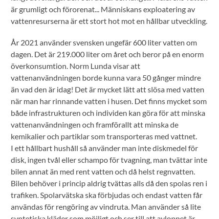
är grumligt och förorenat... Människans exploatering av
vattenresurserna är ett stort hot mot en hållbar utveckling.
År 2021 använder svensken ungefär 600 liter vatten om
dagen. Det är 219.000 liter om året och beror på en enorm
överkonsumtion. Norm Lunda visar att
vattenanvändningen borde kunna vara 50 gånger mindre
än vad den är idag! Det är mycket lätt att slösa med vatten
när man har rinnande vatten i husen. Det finns mycket som
både infrastrukturen och individen kan göra för att minska
vattenanvändningen och framförallt att minska de
kemikalier och partiklar som transporteras med vattnet.
I ett hållbart hushåll så använder man inte diskmedel för
disk, ingen tvål eller schampo för tvagning, man tvättar inte
bilen annat än med rent vatten och då helst regnvatten.
Bilen behöver i princip aldrig tvättas alls då den spolas ren i
trafiken. Spolarvätska ska förbjudas och endast vatten får
användas för rengöring av vindruta. Man använder så lite
syntetiska kläder som möjligt och ser till att avloppet är