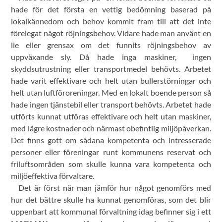
hade för det första en vettig bedömning baserad på
lokalkännedom och behov kommit fram till att det inte
förelegat något röjningsbehov. Vidare hade man använt en
lie eller grensax om det funnits röjningsbehov av
uppväxande sly. Då hade inga maskiner, ingen
skyddsutrustning eller transportmedel behövts. Arbetet
hade varit effektivare och helt utan bullerstörningar och
helt utan luftföroreningar. Med en lokalt boende person så
hade ingen tjänstebil eller transport behövts. Arbetet hade
utförts kunnat utföras effektivare och helt utan maskiner,
med lägre kostnader och närmast obefintlig miljöpåverkan.
Det finns gott om sådana kompetenta och intresserade
personer eller föreningar runt kommunens reservat och
friluftsområden som skulle kunna vara kompetenta och
miljöeffektiva förvaltare.
Det är först när man jämför hur något genomförs med
hur det bättre skulle ha kunnat genomföras, som det blir
uppenbart att kommunal förvaltning idag befinner sig i ett