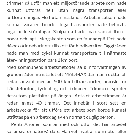
trimmer så utför man ett miljöstörande arbete som hade
kunnat utföras helt utan några transporter eller
luftföroreningar. Helt utan maskiner! Arbetsinsatsen hade
kunnat vara en tiondel. Inga transporter hade behövts,
inga bullerstörningar. Stolparna hade man samlat ihop i
högar och lagt i skogskanten som en faunadepå. Det hade
då också inneburit ett tillskott för biodiversitet. Taggtråden
hade man med cykel kunnat transportera till närmaste
återvinningsstation bara 1 km bort!
Med kommunens arbetsmetoder så blir förvaltningen av
grönområden nu istället ett MADMAX där man i detta fall
redan använt mer än 500 km biltransporter, bränsle för
tjänstefordon, fyrhjuling och trimmer. Trimmern sprider
dessutom plastbitar på ängen! Antalet arbetstimmar är
redan minst 40 timmar. Det innebär i stort sett en
arbetsvecka för att utföra ett arbete som borde kunnat
uträttas på en arbetsdag av en normalt duglig person.
Penti Ahonen som är med och utför det här arbetet
kallar sig för naturvårdare. Han vet inget alls om natur eller