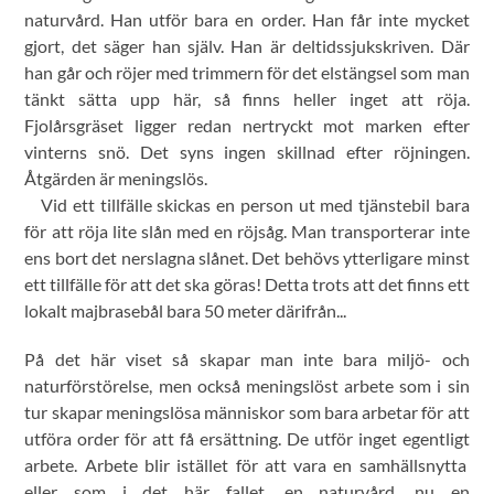
naturvård. Han utför bara en order. Han får inte mycket
gjort, det säger han själv. Han är deltidssjukskriven. Där
han går och röjer med trimmern för det elstängsel som man
tänkt sätta upp här, så finns heller inget att röja.
Fjolårsgräset ligger redan nertryckt mot marken efter
vinterns snö. Det syns ingen skillnad efter röjningen.
Åtgärden är meningslös.
Vid ett tillfälle skickas en person ut med tjänstebil bara
för att röja lite slån med en röjsåg. Man transporterar inte
ens bort det nerslagna slånet. Det behövs ytterligare minst
ett tillfälle för att det ska göras! Detta trots att det finns ett
lokalt majbrasebål bara 50 meter därifrån...
På det här viset så skapar man inte bara miljö- och
naturförstörelse, men också meningslöst arbete som i sin
tur skapar meningslösa människor som bara arbetar för att
utföra order för att få ersättning. De utför inget egentligt
arbete. Arbete blir istället för att vara en samhällsnytta
eller som i det här fallet, en naturvård, nu en