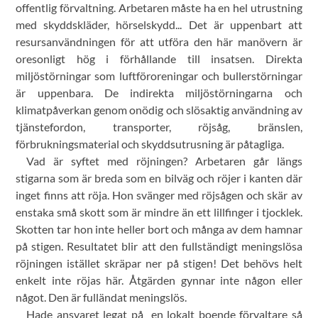
offentlig förvaltning. Arbetaren måste ha en hel utrustning
med skyddskläder, hörselskydd... Det är uppenbart att
resursanvändningen för att utföra den här manövern är
oresonligt hög i förhållande till insatsen. Direkta
miljöstörningar som luftföroreningar och bullerstörningar
är uppenbara. De indirekta miljöstörningarna och
klimatpåverkan genom onödig och slösaktig användning av
tjänstefordon, transporter, röjsåg, bränslen,
förbrukningsmaterial och skyddsutrusning är påtagliga.
Vad är syftet med röjningen? Arbetaren går längs
stigarna som är breda som en bilväg och röjer i kanten där
inget finns att röja. Hon svänger med röjsågen och skär av
enstaka små skott som är mindre än ett lillfinger i tjocklek.
Skotten tar hon inte heller bort och många av dem hamnar
på stigen. Resultatet blir att den fullständigt meningslösa
röjningen istället skräpar ner på stigen! Det behövs helt
enkelt inte röjas här. Åtgärden gynnar inte någon eller
något. Den är fulländat meningslös.
Hade ansvaret legat på en lokalt boende förvaltare så