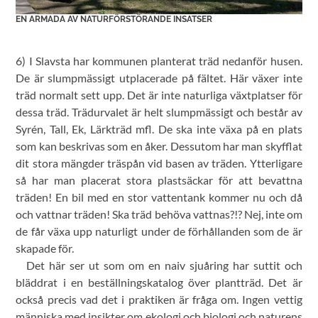
EN ARMADA AV NATURFÖRSTÖRANDE INSATSER
6) I Slavsta har kommunen planterat träd nedanför husen.
De är slumpmässigt utplacerade på fältet. Här växer inte
träd normalt sett upp. Det är inte naturliga växtplatser för
dessa träd. Trädurvalet är helt slumpmässigt och består av
Syrén, Tall, Ek, Lärkträd mfl. De ska inte växa på en plats
som kan beskrivas som en åker. Dessutom har man skyfflat
dit stora mängder träspån vid basen av träden. Ytterligare
så har man placerat stora plastsäckar för att bevattna
träden! En bil med en stor vattentank kommer nu och då
och vattnar träden! Ska träd behöva vattnas?!? Nej, inte om
de får växa upp naturligt under de förhållanden som de är
skapade för.
Det här ser ut som om en naiv sjuåring har suttit och
bläddrat i en beställningskatalog över plantträd. Det är
också precis vad det i praktiken är fråga om. Ingen vettig
människa med insikter om ekologi och biologi och naturens