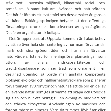
stäv mot, svenska miljömål, klimatmål, social- och
samhällsmiljö samt kulturmiljövärden och naturvärden.
Det här är förstås ett systemfel och dess orsaker är ganska
väl kända. Baklängesprincipen betyder att den offentliga
förvaltningen drunknar i konsekvenser av egna åtgärder.
Det är en organisatorisk kollaps.
Det är uppenbart att Uppsala kommun är i akut behov
av att se över hela sin hantering av hur man förvaltar sin
mark och sina grönområden och hur man förvaltar
naturvärden. Istället för meningslösa planteringar som
utförs av vilsna landskapsarkitekter och
trädgårdsanläggare som ser träd som ornament i en
designad utemiljö, så borde man anställa kompetenta
biologer, ekologer och hållbarhetsutvecklare som planerar
förvaltningen av grönytor och natur så att de blir en del av
en levande natur som ges utrymme att skapa och utveckla
sig själv och blir ett bidrag till en ökning av biodiversitet
och stärkta ekosystem. Användningen av maskiner och
fordon måste minimeras. Vare sig trimmer, lövblåsar eller