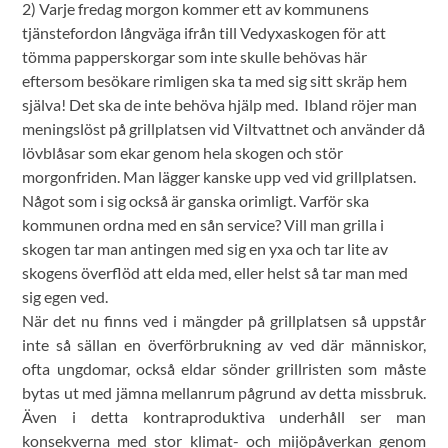
2) Varje fredag morgon kommer ett av kommunens
tjänstefordon långväga ifrån till Vedyxaskogen för att
tömma papperskorgar som inte skulle behövas här
eftersom besökare rimligen ska ta med sig sitt skräp hem
själva! Det ska de inte behöva hjälp med. Ibland röjer man
meningslöst på grillplatsen vid Viltvattnet och använder då
lövblåsar som ekar genom hela skogen och stör
morgonfriden. Man lägger kanske upp ved vid grillplatsen.
Något som i sig också är ganska orimligt. Varför ska
kommunen ordna med en sån service? Vill man grilla i
skogen tar man antingen med sig en yxa och tar lite av
skogens överflöd att elda med, eller helst så tar man med
sig egen ved.
När det nu finns ved i mängder på grillplatsen så uppstår
inte så sällan en överförbrukning av ved där människor,
ofta ungdomar, också eldar sönder grillristen som måste
bytas ut med jämna mellanrum pågrund av detta missbruk.
Även i detta kontraproduktiva underhåll ser man
konsekverna med stor klimat- och mijöpåverkan genom