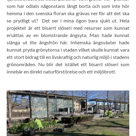
som har odlats någonstans långt borta och som inte hör
hemma i den svenska floran ska grävas ner för att det ska
se prydligt ut? Det ser i mina ögon bara sjukt ut. Hela
projektet är ett bisarrt slöseri med resurser som kunnat
ersättas av en blomstrande ängsyta. Man hade kunnat
slänga ut lite ängsfrön här. Inhemska ängsväxter hade
kunnat pryda grönytorna i staden vilket skulle kunnat vara
ett stort bidrag till en livskraftig och naturlig miljö i stadens
grönområden. Nu blir det istället ett bisarrt slöseri som
innebär en direkt naturförstörelse och ett miljöbrott.