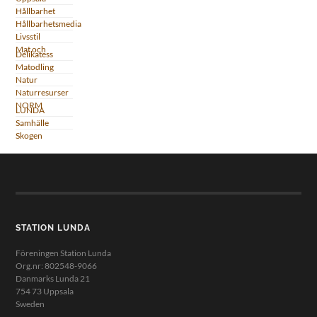
Hållbarhet
Hållbarhetsmedia
Livsstil
Mat och
Delikatess
Matodling
Natur
Naturresurser
NORM
LUNDA
Samhälle
Skogen
STATION LUNDA
Föreningen Station Lunda
Org.nr: 802548-9066
Danmarks Lunda 21
754 73 Uppsala
Sweden