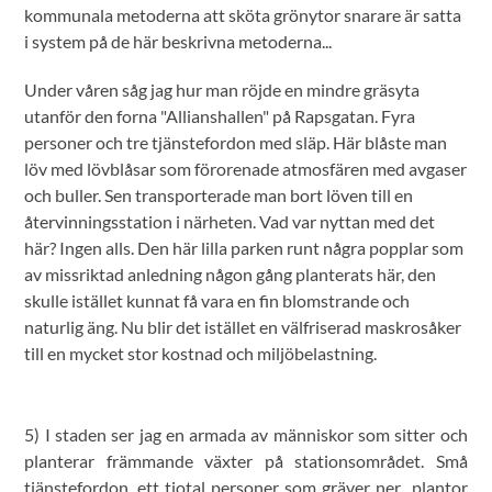
kommunala metoderna att sköta grönytor snarare är satta
i system på de här beskrivna metoderna...
Under våren såg jag hur man röjde en mindre gräsyta
utanför den forna "Allianshallen" på Rapsgatan. Fyra
personer och tre tjänstefordon med släp. Här blåste man
löv med lövblåsar som förorenade atmosfären med avgaser
och buller. Sen transporterade man bort löven till en
återvinningsstation i närheten. Vad var nyttan med det
här? Ingen alls. Den här lilla parken runt några popplar som
av missriktad anledning någon gång planterats här, den
skulle istället kunnat få vara en fin blomstrande och
naturlig äng. Nu blir det istället en välfriserad maskrosåker
till en mycket stor kostnad och miljöbelastning.
5) I staden ser jag en armada av människor som sitter och
planterar främmande växter på stationsområdet. Små
tjänstefordon, ett tiotal personer som gräver ner plantor