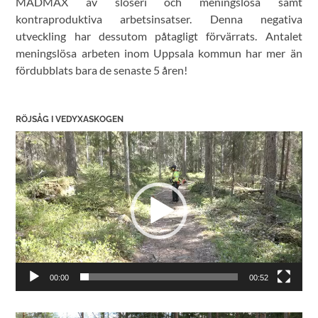
MADMAX av slöseri och meningslösa samt
kontraproduktiva arbetsinsatser. Denna negativa
utveckling har dessutom påtagligt förvärrats. Antalet
meningslösa arbeten inom Uppsala kommun har mer än
fördubblats bara de senaste 5 åren!
RÖJSÅG I VEDYXASKOGEN
Videospelare
00:00
00:52