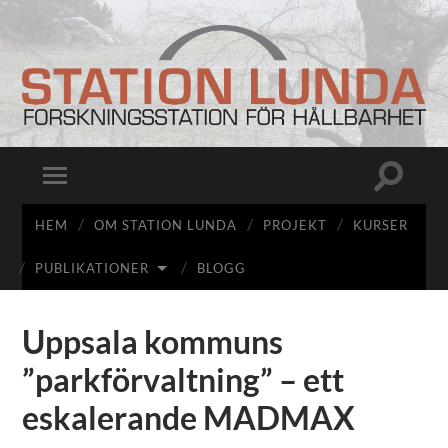
Station
Lunda
Slå
Slå
på/av
på/av
sökfält
mobilmeny
HEM
OM STATION LUNDA
PROJEKT
KURSER
PUBLIKATIONER
BLOGG
Uppsala kommuns
”parkförvaltning” – ett
eskalerande MADMAX